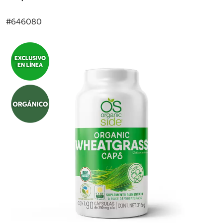
#
646080