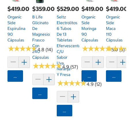
$419.00
$359.00
$529.00
$419.00
$419.00
Organic
B Life
Seltz
Organic
Organic
Side
Glicinato
Electrolitos
Side
Side
Espirulina
De
6 Tubos
Moringa
Maca
90
Magnesio
De 13
90
110
Cápsulas
Frasco
Tabletas
Cápsulas
Cápsulas
Con
Efervescentes
★
★
★
★
★
★
★
★
★
★
★
★
★
★
★
★
★
★
★
★
★
★
★
★
★
★
4.8 (14)
5.0 (5)
240
C/u
Cápsulas
Sabor
Uva,
★
★
★
★
★
★
★
★
★
★
4.9 (57)
Naranja
Y Fresa
Agregar
Agregar
Agrega
★
★
★
★
★
★
★
★
★
★
4.9 (12)
Agregar
Agregar