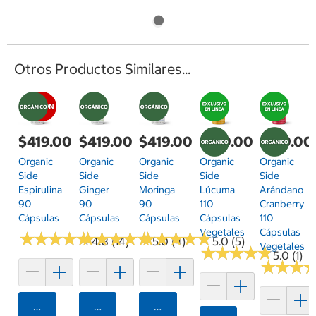
Otros Productos Similares...
$419.00
$419.00
$419.00
$419.00
$419.00
Organic
Organic
Organic
Organic
Organic
Side
Side
Side
Side
Side
Espirulina
Ginger
Moringa
Lúcuma
Arándano
90
90
90
110
Cranberry
Cápsulas
Cápsulas
Cápsulas
Cápsulas
110
Vegetales
Cápsulas
★
★
★
★
★
★
★
★
★
★
★
★
★
★
★
★
★
★
★
★
★
★
★
★
★
★
★
★
★
★
4.8 (14)
5.0 (4)
5.0 (5)
Vegetales
★
★
★
★
★
★
★
★
★
★
5.0 (1)
★
★
★
★
★
★
Agregar
Agregar
Agregar