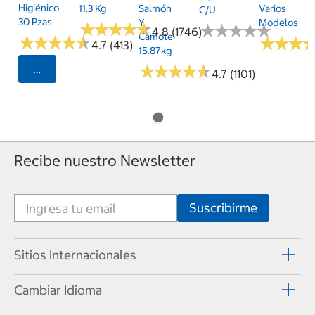
Higiénico
11.3 Kg
Salmón
Varios
C/u
30 Pzas
Y
Modelos
★
★
★
★
★
★
★
★
★
★
★
★
★
★
★
★
★
★
★
★
4.8 (1746)
Camote
★
★
★
★
★
★
★
★
★
★
★
★
★
★
★
★
4.7 (413)
15.87kg
★
★
★
★
★
★
★
★
★
★
Seleccionar Código Postal
4.7 (1101)
Recibe nuestro Newsletter
Sitios Internacionales
Cambiar Idioma