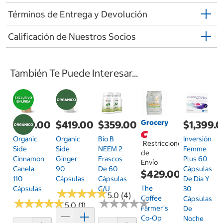
Términos de Entrega y Devolución
Calificación de Nuestros Socios
También Te Puede Interesar...
Grocery
$419.00
$419.00
$359.00
$1,399.
Organic
Organic
Bio B
Inversión
Restricciones
Side
Side
NEEM 2
Femme
de
Cinnamon
Ginger
Frascos
Plus 60
Envío
Canela
90
De 60
Cápsulas
$429.00
110
Cápsulas
Cápsulas
De Día Y
The
Cápsulas
C/u
30
★
★
★
★
★
★
★
★
★
★
5.0 (4)
Coffee
Cápsulas
★
★
★
★
★
★
★
★
★
★
★
★
★
★
★
★
★
★
★
★
5.0 (1)
Farmer’s
De
Co-Op
Noche