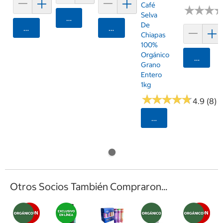
Café
★
★
★
★
★
★
Selva
Agregar
De
Agregar
Agregar
Chiapas
100%
Orgánico
Agrega
Grano
Entero
1kg
★
★
★
★
★
★
★
★
★
★
4.9 (8)
Seleccionar Código
Otros Socios También Compraron...