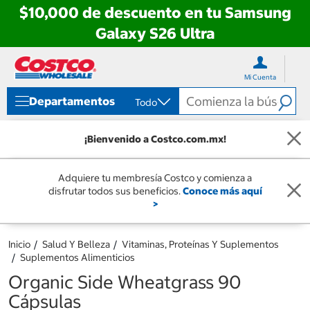
$10,000 de descuento en tu Samsung
Galaxy S26 Ultra
Ir
Ir
directo
directo
Mi Cuenta
al
al
contenido
menú
Departamentos
Todo
de
navegación
¡Bienvenido a Costco.com.mx!
Adquiere tu membresía Costco y comienza a
disfrutar todos sus beneficios.
Conoce más aquí
>
Inicio
Salud Y Belleza
Vitaminas, Proteínas Y Suplementos
Suplementos Alimenticios
Organic Side Wheatgrass 90
Cápsulas