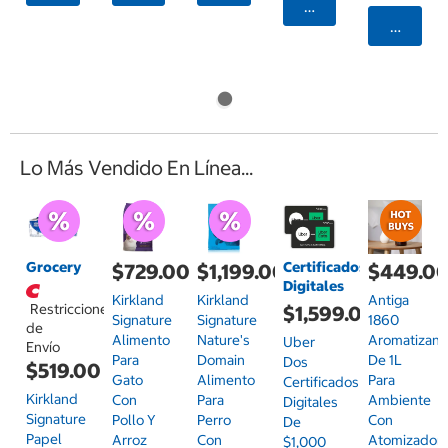
Agregar
Agrega
Lo Más Vendido En Línea...
Grocery
Certificados
$729.00
$1,199.00
$449.0
Digitales
Kirkland
Kirkland
Antiga
Restricciones
$1,599.00
Signature
Signature
1860
de
Alimento
Nature's
Aromatizant
Uber
Envío
Para
Domain
De 1L
Dos
$519.00
Gato
Alimento
Para
Certificados
Kirkland
Con
Para
Ambiente
Digitales
Signature
Pollo Y
Perro
Con
De
Papel
Arroz
Con
Atomizador,
$1,000