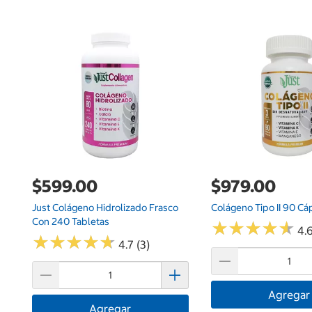
$599.00
$979.00
Just Colágeno Hidrolizado Frasco
Colágeno Tipo II 90 Cá
Con 240 Tabletas
★
★
★
★
★
★
★
★
★
★
4.6
★
★
★
★
★
★
★
★
★
★
4.7 (3)
Agregar
Agregar