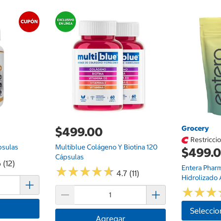
Grocery
$499.00
Restricci
psulas
Multiblue Colágeno Y Biotina 120
$499.
Cápsulas
 (12)
Entera Phar
★
★
★
★
★
★
★
★
★
★
4.7 (11)
Hidrolizado
★
★
★
★
★
★
Seleccio
Agregar