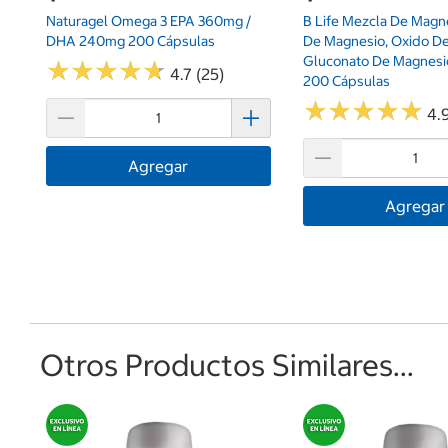
Naturagel Omega 3 EPA 360mg /
B Life Mezcla De Magne
DHA 240mg 200 Cápsulas
De Magnesio, Oxido De
Gluconato De Magnesi
★
★
★
★
★
★
★
★
★
★
4.7 (25)
200 Cápsulas
★
★
★
★
★
★
★
★
★
★
4.
Agregar
Agregar
Otros Productos Similares...