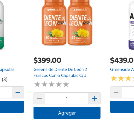
$399.00
$439.
Cápsulas
Greenside Diente De León 2
Greenside A
Frascos Con 6 Cápsulas C/u
★
★
★
★
★
★
 (3)
★
★
★
★
★
★
★
★
★
★
Agregar