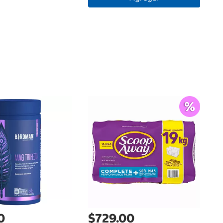
$
Pé
Pr
0
$729.00