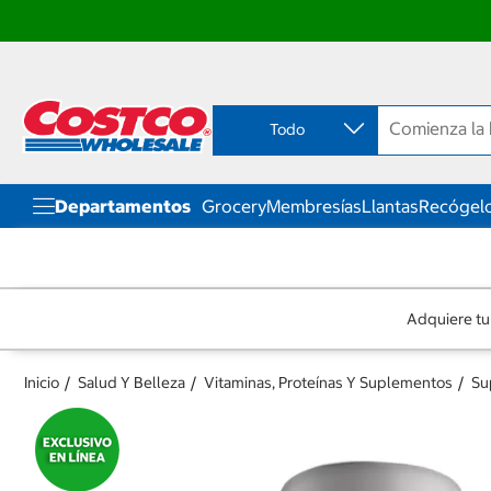
Ir
Ir
directo
directo
al
al
contenido
menú
Todo
de
navegación
Departamentos
Grocery
Membresías
Llantas
Recógelo
Adquiere tu
Inicio
Salud Y Belleza
Vitaminas, Proteínas Y Suplementos
Su