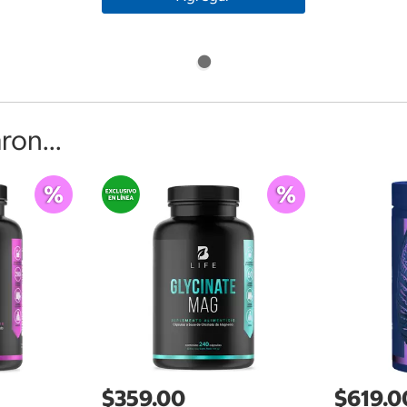
on...
$359.00
$619.0