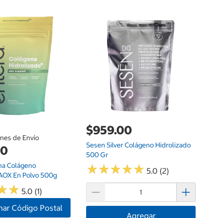
$
Fl
Ác
$959.00
ones de Envío
Sesen Silver Colágeno Hidrolizado
00
500 Gr
ma Colágeno
★
★
★
★
★
★
★
★
★
★
5.0 (2)
 AOX En Polvo 500g
★
★
★
★
5.0 (1)
nar Código Postal
Agregar