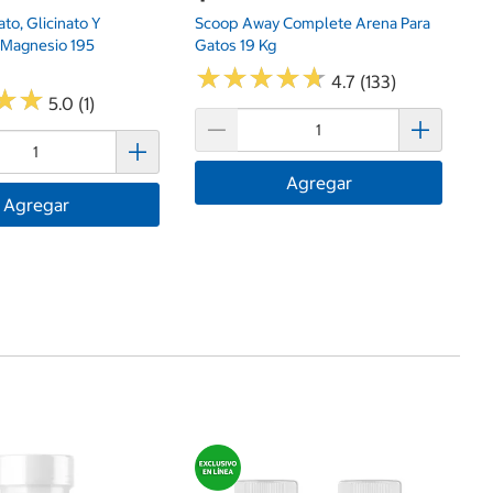
ato, Glicinato Y
Scoop Away Complete Arena Para
 Magnesio 195
Gatos 19 Kg
★
★
★
★
★
★
★
★
★
★
4.7 (133)
★
★
★
★
5.0 (1)
Agregar
Agregar
$