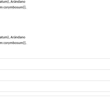
anatum), Arándano
nium corymbosum)].
anatum), Arándano
nium corymbosum)].