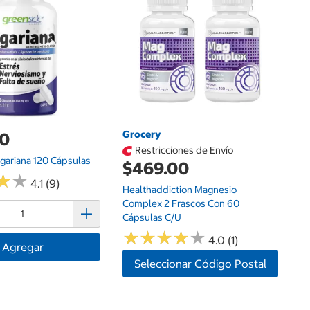
NZ
12
Grocery
00
Restricciones de Envío
gariana 120 Cápsulas
$469.00
★
★
★
★
4.1 (9)
Healthaddiction Magnesio
Complex 2 Frascos Con 60
Cápsulas C/u
★
★
★
★
★
★
★
★
★
★
4.0 (1)
Agregar
Seleccionar Código Postal