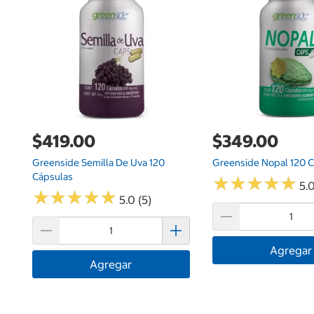
$419.00
$349.00
Greenside Semilla De Uva 120
Greenside Nopal 120 
Cápsulas
★
★
★
★
★
★
★
★
★
★
5.0
★
★
★
★
★
★
★
★
★
★
5.0 (5)
Agregar
Agregar