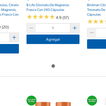
sios, Citrato
B Life Glicinato De Magnesio
Birdman Citr
 Magnesio,
Frasco Con 240 Cápsulas
Treonato De
o Frasco Con
Cápsulas
★
★
★
★
★
★
★
★
★
★
4.9 (57)
★
★
★
★
★
★
9 (20)
Agregar