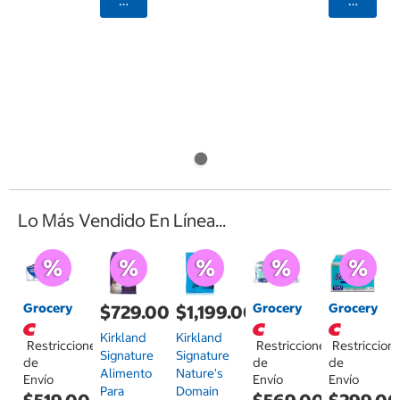
Agregar
Agrega
Lo Más Vendido En Línea...
Grocery
Grocery
Grocery
$729.00
$1,199.00
Kirkland
Kirkland
Restricciones
Restricciones
Restriccion
Signature
Signature
de
de
de
Alimento
Nature's
Envío
Envío
Envío
Para
Domain