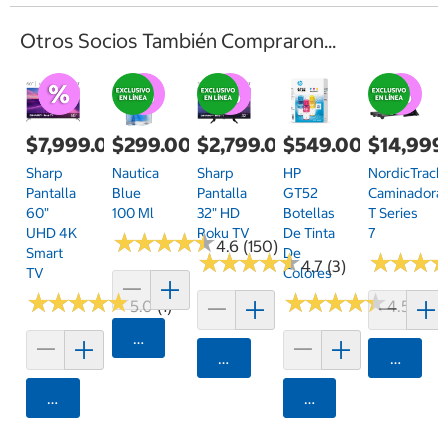
Otros Socios También Compraron...
$7,999.00
$299.00
$2,799.00
$549.00
$14,999
Sharp
Nautica
Sharp
HP
NordicTrack
Pantalla
Blue
Pantalla
GT52
Caminadora
60"
100 Ml
32" HD
Botellas
T Series
UHD 4K
Roku TV
De Tinta
7
★
★
★
★
★
★
★
★
★
★
4.6 (150)
Smart
De
★
★
★
★
★
★
★
★
★
★
★
★
★
★
★
★
4.7 (3)
TV
Colores
★
★
★
★
★
★
★
★
★
★
★
★
★
★
★
★
★
★
★
★
5.0 (1)
4.5 (2)
Agregar
Agregar
Agrega
Agregar
Agregar