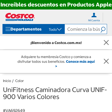
Increíbles descuentos en Productos Apple
Ir
Ir
directo
directo
Mi Cuenta
al
al
contenido
menú
Departamentos
Todo
de
navegación
¡Bienvenido a Costco.com.mx!
Adquiere tu membresía Costco y comienza a
disfrutar todos sus beneficios.
Conoce más aquí
>
Inicio
Color
UniFitness Caminadora Curva UNIF-
900 Varios Colores
#
VA692649