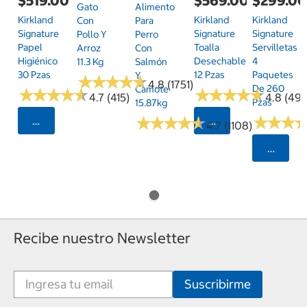
$519.00
$569.00
$299.0
Gato
Alimento
Kirkland
Kirkland
Kirkland
Con
Para
Signature
Signature
Signature
Pollo Y
Perro
Papel
Toalla
Servilletas
Arroz
Con
Higiénico
Desechable
4
11.3 Kg
Salmón
30 Pzas
12 Pzas
Paquetes
Y
★
★
★
★
★
★
★
★
★
★
4.8 (1751)
De 260
Camote
★
★
★
★
★
★
★
★
★
★
★
★
★
★
★
★
★
★
★
★
4.7 (415)
4.8 (497
Pzas
15.87kg
★
★
★
★
★
★
★
★
★
★
★
★
★
★
★
★
Seleccionar Código Postal
Seleccionar Código
4.7 (1108)
Selecci
Recibe nuestro Newsletter