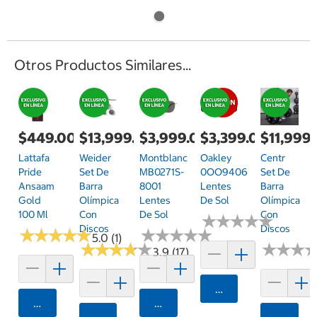
Otros Productos Similares...
$449.00
$13,999.00
$3,999.00
$3,399.00
$11,999
Lattafa
Weider
Montblanc
Oakley
Centr
Pride
Set De
MB0271S-
0OO9406
Set De
Ansaam
Barra
8001
Lentes
Barra
Gold
Olímpica
Lentes
De Sol
Olímpica
100 Ml
Con
De Sol
Con
★
★
★
★
★
★
★
★
★
★
Discos
Discos
★
★
★
★
★
★
★
★
★
★
★
★
★
★
★
★
★
★
★
★
5.0 (1)
★
★
★
★
★
★
★
★
★
★
★
★
★
★
★
★
3.9 (17)
Agregar
Agregar
Agregar