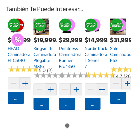
También Te Puede Interesar...
$16,999.00
$19,999.00
$29,999.00
$14,999.00
$31,999
HEAD
Kingsmith
Unifitness
NordicTrack
Sole
Caminadora
Caminadora
Caminadora
Caminadora
Caminadora
HTC5010
Plegable
Runner
T Series
F63
MX16
Pro 1350
7
★
★
★
★
★
★
★
★
★
★
★
★
★
★
★
★
5.0 (2)
★
★
★
★
★
★
★
★
★
★
★
★
★
★
★
★
★
★
★
★
★
★
★
★
★
★
★
★
★
★
4.7 (26)
Agregar
Agrega
Agregar
Agregar
Agregar