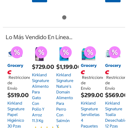
Lo Más Vendido En Línea...
Grocery
Grocery
Grocery
$729.00
$1,199.00
Kirkland
Kirkland
Restricciones
Restricciones
Restriccion
Signature
Signature
de
de
de
Alimento
Nature's
Envío
Envío
Envío
Para
Domain
$519.00
$299.00
$569.0
Gato
Alimento
Kirkland
Kirkland
Kirkland
Con
Para
Signature
Signature
Signature
Pollo Y
Perro
Papel
Servilletas
Toalla
Arroz
Con
Higiénico
4
Desechable
11.3 Kg
Salmón
30 Pzas
Paquetes
12 Pzas
Y