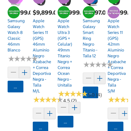
$6,999.00
$9,899.00
$18,999.00
$3,497.00
$8,999.
Samsung
Apple
Apple
Samsung
Apple
Galaxy
Watch
Watch
Galaxy
Watch
Watch 8
Series 11
Ultra 3
Smart
Series 11
Classic
(GPS)
(GPS +
Ring
(GPS)
46mm
46mm
Celular)
Negro
42mm
Blanco
Aluminio
49mm
Titanio -
Aluminio
Negro
Titanio
Talla 12
Negro
★
★
★
★
★
★
★
★
★
★
Azabache
Negro +
Azabache
★
★
★
★
★
★
★
★
★
★
+ Correa
Correa
+ Correa
Deportiva
Ocean
Deportiva
Negra -
Negro -
Negra -
Talla
Unitalla
Talla
Agregar
M/L
S/M
★
★
★
★
★
★
★
★
★
★
Agregar
5.0 (4)
★
★
★
★
★
★
★
★
★
★
★
★
★
★
★
★
4.5 (2)
Agregar
Agregar
Agrega