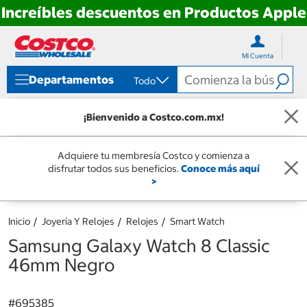
Increíbles descuentos en Productos Apple
Ir
Ir
directo
directo
Mi Cuenta
al
al
contenido
menú
Departamentos
Todo
de
navegación
¡Bienvenido a Costco.com.mx!
Adquiere tu membresía Costco y comienza a
disfrutar todos sus beneficios.
Conoce más aquí
>
Inicio
Joyería Y Relojes
Relojes
Smart Watch
Samsung Galaxy Watch 8 Classic
46mm Negro
#
695385