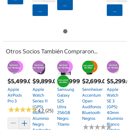
Agregar
Agregar
Agrega
Otros Socios También Compraron...
$5,499.00
$9,899.00
$28,999.00
$2,699.00
$5,299.
Apple
Apple
Samsung
Sennheiser
Apple
AirPods
Watch
Galaxy
Accentum
Watch
Pro 3
Series 11
S25
Open
SE 3
(GPS)
Ultra
Audífonos
(GPS)
★
★
★
★
★
★
★
★
★
★
4.7 (25)
46mm
256GB
Bluetooth
40mm
Aluminio
Negro
Negros
Aluminio
Negro
Titanio
Blanco
★
★
★
★
★
★
★
★
★
★