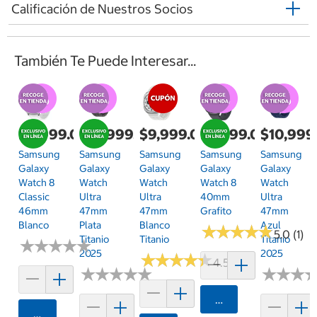
Calificación de Nuestros Socios
También Te Puede Interesar...
$6,999.00
$10,999.00
$9,999.00
$5,999.00
$10,999
Samsung
Samsung
Samsung
Samsung
Samsung
Galaxy
Galaxy
Galaxy
Galaxy
Galaxy
Watch 8
Watch
Watch
Watch 8
Watch
Classic
Ultra
Ultra
40mm
Ultra
46mm
47mm
47mm
Grafito
47mm
Blanco
Plata
Blanco
Azul
★
★
★
★
★
★
★
★
★
★
5.0 (1)
Titanio
Titanio
Titanio
★
★
★
★
★
★
★
★
★
★
2025
2025
★
★
★
★
★
★
★
★
★
★
4.5 (2)
★
★
★
★
★
★
★
★
★
★
★
★
★
★
★
★
Agregar
Agregar