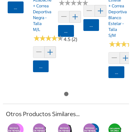
Azabache
Estelar
★
★
★
★
★
★
★
★
★
★
+ Correa
+ Correa
Agregar
Deportiva
Deportiva
Negra -
Blanco
Talla
Estelar -
Agregar
M/L
Talla
Agregar
S/M
★
★
★
★
★
★
★
★
★
★
4.5 (2)
★
★
★
★
★
★
Agregar
Agrega
Otros Productos Similares...