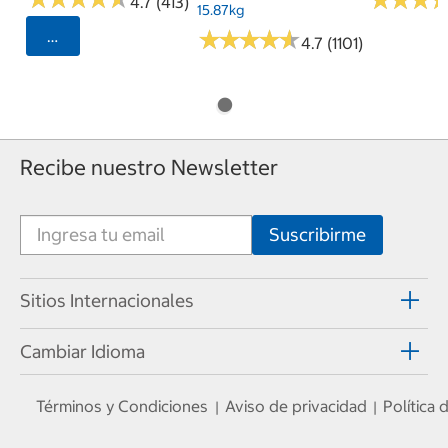
★
★
★
★
★
★
4.7 (413)
15.87kg
★
★
★
★
★
★
★
★
★
★
Seleccionar Código Postal
4.7 (1101)
Recibe nuestro Newsletter
Sitios Internacionales
Cambiar Idioma
Términos y Condiciones
Aviso de privacidad
Política
|
|