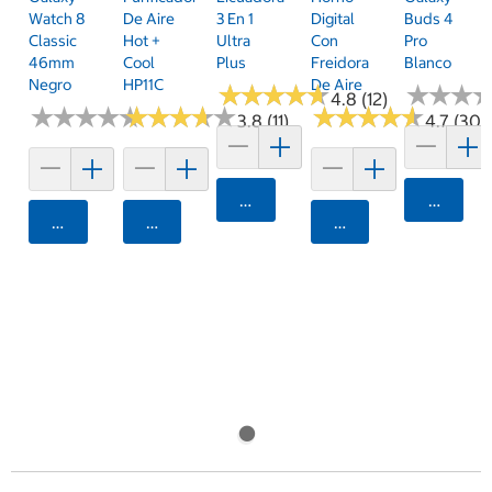
Watch 8
De Aire
3 En 1
Digital
Buds 4
Classic
Hot +
Ultra
Con
Pro
46mm
Cool
Plus
Freidora
Blanco
Negro
HP11C
De Aire
★
★
★
★
★
★
★
★
★
★
★
★
★
★
★
★
4.8 (12)
★
★
★
★
★
★
★
★
★
★
★
★
★
★
★
★
★
★
★
★
★
★
★
★
★
★
★
★
★
★
3.8 (11)
4.7 (30)
Agregar
Agrega
Agregar
Agregar
Agregar