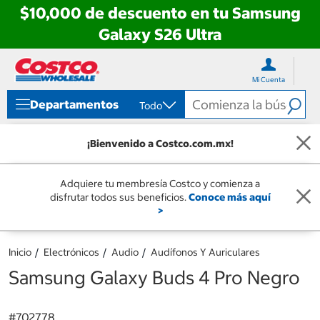
$10,000 de descuento en tu Samsung
Galaxy S26 Ultra
Ir
Ir
directo
directo
Mi Cuenta
al
al
contenido
menú
Departamentos
Todo
de
navegación
¡Bienvenido a Costco.com.mx!
Adquiere tu membresía Costco y comienza a
disfrutar todos sus beneficios.
Conoce más aquí
>
Inicio
Electrónicos
Audio
Audífonos Y Auriculares
Samsung Galaxy Buds 4 Pro Negro
#
702778