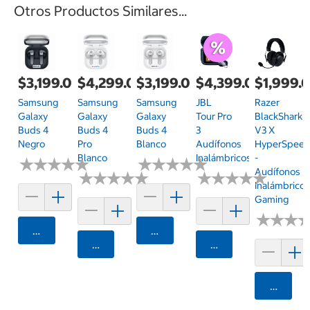
Otros Productos Similares...
$3,199.00
$4,299.00
$3,199.00
$4,399.00
$1,999.
Samsung
Samsung
Samsung
JBL
Razer
Galaxy
Galaxy
Galaxy
Tour Pro
BlackShark
Buds 4
Buds 4
Buds 4
3
V3 X
Negro
Pro
Blanco
Audífonos
HyperSpee
Blanco
Inalámbricos
-
★
★
★
★
★
★
★
★
★
★
★
★
★
★
★
★
★
★
★
★
Audífonos
★
★
★
★
★
★
★
★
★
★
★
★
★
★
★
★
★
★
★
★
Inalámbrico
Gaming
★
★
★
★
★
★
Agregar
Agregar
Agregar
Agregar
Agrega