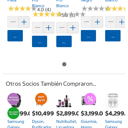
Blanco
Blanco
★
★
★
★
★
★
★
★
★
★
★
★
★
★
★
★
★
★
★
★
★
★
★
★
★
★
4.0 (4)
★
★
★
★
★
★
★
★
★
★
★
★
★
★
★
★
★
★
★
★
5.0 (3)
Agregar
Agregar
Agrega
Agregar
Agregar
Otros Socios También Compraron...
$6,999.00
$10,499.00
$2,899.00
$3,199.00
$4,299.
Samsung
Dyson,
Nutribullet,
Gourmia,
Samsung
Galaxy
Purificador
Licuadora
Horno
Galaxy