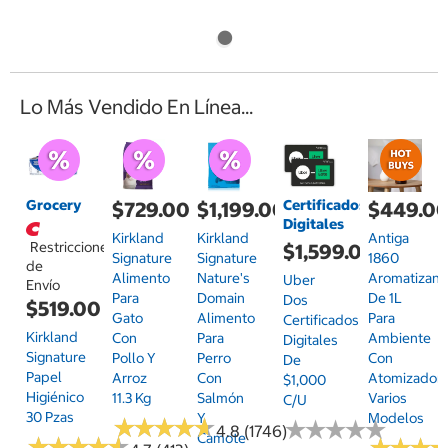
Lo Más Vendido En Línea...
Grocery
Certificados
$729.00
$1,199.00
$449.0
Digitales
Kirkland
Kirkland
Antiga
Restricciones
$1,599.00
Signature
Signature
1860
de
Alimento
Nature's
Aromatizant
Uber
Envío
Para
Domain
De 1L
Dos
$519.00
Gato
Alimento
Para
Certificados
Kirkland
Con
Para
Ambiente
Digitales
Signature
Pollo Y
Perro
Con
De
Papel
Arroz
Con
Atomizador,
$1,000
Higiénico
11.3 Kg
Salmón
Varios
C/u
30 Pzas
Y
Modelos
★
★
★
★
★
★
★
★
★
★
★
★
★
★
★
★
★
★
★
★
4.8 (1746)
Camote
★
★
★
★
★
★
★
★
★
★