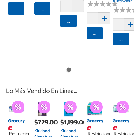
AutoWash
★
★
★
★
★
★
★
★
★
★
Agregar
Agregar
★
★
★
★
★
★
Agregar
Agregar
Agrega
Lo Más Vendido En Línea...
Grocery
Grocery
Grocery
$729.00
$1,199.00
Kirkland
Kirkland
Restricciones
Restricciones
Restriccion