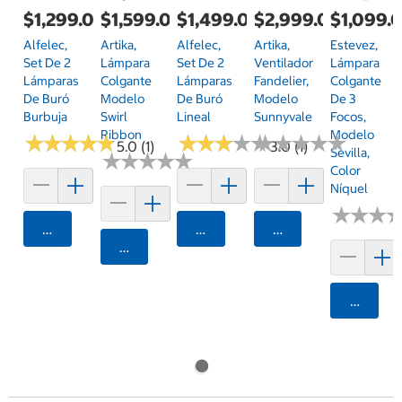
$1,299.00
$1,599.00
$1,499.00
$2,999.00
$1,099.
Alfelec,
Artika,
Alfelec,
Artika,
Estevez,
Set De 2
Lámpara
Set De 2
Ventilador
Lámpara
Lámparas
Colgante
Lámparas
Fandelier,
Colgante
De Buró
Modelo
De Buró
Modelo
De 3
Burbuja
Swirl
Lineal
Sunnyvale
Focos,
Ribbon
Modelo
★
★
★
★
★
★
★
★
★
★
★
★
★
★
★
★
★
★
★
★
★
★
★
★
★
★
★
★
★
★
5.0 (1)
3.0 (1)
Sevilla,
★
★
★
★
★
★
★
★
★
★
Color
Níquel
★
★
★
★
★
★
Agregar
Agregar
Agregar
Agregar
Agrega