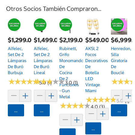
Otros Socios También Compraron...
$1,299.00
$1,499.00
$2,199.00
$549.00
$6,999.
Alfelec,
Alfelec,
Rubinett,
AKSI, 2
Henredon,
Set De 2
Set De 2
Grifo
Focos
Silla
Lámparas
Lámparas
Monomando
Decorativos
Giratoria
De Buró
De Buró
De
De
De
Burbuja
Lineal
Cocina
Botella
Bouclé
De 2
LED
★
★
★
★
★
★
★
★
★
★
★
★
★
★
★
★
★
★
★
★
★
★
★
★
★
★
5.0 (1)
3.0 (1)
Funciones
Vintage
- Gun
Miami
Metal
★
★
★
★
★
★
★
★
★
★
5.0 (1)
★
★
★
★
★
★
★
★
★
★
4.0 (3)
Agregar
Agregar
Agrega
Agregar
Agregar