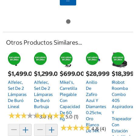
Otros Productos Similares...
$1,499.00
$1,299.00
$699.00
$28,999.00
$18,399
Alfelec,
Alfelec,
Mikel's,
Anillo
IRobot
Set De 2
Set De 2
Carretilla
De
Roomba
Lámparas
Lámparas
Plegable
Zafiro
Combo
De Buró
De Buró
Con
Azul Y
405
Lineal
Burbuja
Capacidad
Diamantes
Aspiradora
De 60
0.25ctw,
Y
★
★
★
★
★
★
★
★
★
★
★
★
★
★
★
★
★
★
★
★
3.0 (1)
5.0 (1)
Kg
Oro
Trapeador
Blanco
Con
★
★
★
★
★
★
★
★
★
★
4.8 (4)
De 14K
Estación