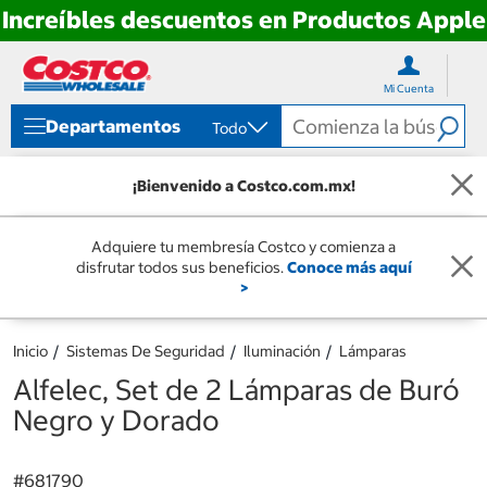
Increíbles descuentos en Productos Apple
Ir
Ir
directo
directo
Mi Cuenta
al
al
contenido
menú
Departamentos
Todo
de
navegación
¡Bienvenido a Costco.com.mx!
Adquiere tu membresía Costco y comienza a
disfrutar todos sus beneficios.
Conoce más aquí
>
Inicio
Sistemas De Seguridad
Iluminación
Lámparas
Alfelec, Set de 2 Lámparas de Buró
Negro y Dorado
#
681790