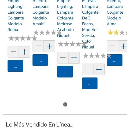
Empire
Acento,
Empire
Estevez,
Acento,
Lighting,
Lámpara
Lighting,
Lámpara
Lámpara
Lámpara
Colgante
Lámpara
Colgante
Colgante
Colgante
Modelo
Colgante
De 3
Modelo
Modelo
Amalfi
Melrose
Focos,
Alma
Roma
Acabado
Modelo
★
★
★
★
★
★
★
★
★
★
★
★
★
★
★
★
Níquel
Sevilla,
★
★
★
★
★
★
★
★
★
★
Color
★
★
★
★
★
★
★
★
★
★
Níquel
★
★
★
★
★
★
★
★
★
★
Agregar
Agrega
Agregar
Agregar
Agregar
Lo Más Vendido En Línea...