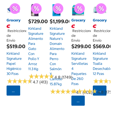
Grocery
Grocery
Grocery
$729.00
$1,199.00
Kirkland
Kirkland
Restricciones
Restricciones
Restriccion
Signature
Signature
de
de
de
Alimento
Nature's
Envío
Envío
Envío
Para
Domain
$519.00
$299.00
$569.0
Gato
Alimento
Kirkland
Kirkland
Kirkland
Con
Para
Signature
Signature
Signature
Pollo Y
Perro
Papel
Servilletas
Toalla
Arroz
Con
Higiénico
4
Desechable
11.3 Kg
Salmón
30 Pzas
Paquetes
12 Pzas
Y
★
★
★
★
★
★
★
★
★
★
4.8 (1749)
De 260
Camote
★
★
★
★
★
★
★
★
★
★
★
★
★
★
★
★
4.7 (413)
Pzas
15.87kg
★
★
★
★
★
★
★
★
★
★
★
★
★
★
★
★
★
★
★
★
Seleccionar Código Postal
Selecci
4.8 (175)
4.7 (1102)
Seleccionar Código