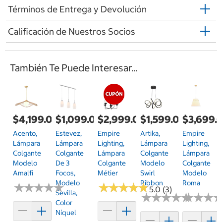
Términos de Entrega y Devolución
Calificación de Nuestros Socios
También Te Puede Interesar...
$4,199.00
$1,099.00
$2,999.00
$1,599.00
$3,699.
Acento,
Estevez,
Empire
Artika,
Empire
Lámpara
Lámpara
Lighting,
Lámpara
Lighting,
Colgante
Colgante
Lámpara
Colgante
Lámpara
Modelo
De 3
Colgante
Modelo
Colgante
Amalfi
Focos,
Métier
Swirl
Modelo
Modelo
Ribbon
Roma
★
★
★
★
★
★
★
★
★
★
★
★
★
★
★
★
★
★
★
★
5.0 (3)
Sevilla,
★
★
★
★
★
★
★
★
★
★
★
★
★
★
★
★
Color
Níquel