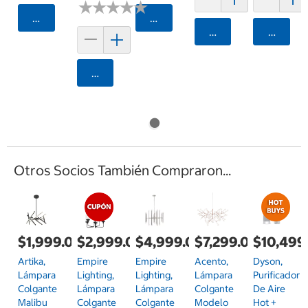
★
★
★
★
★
★
★
★
★
★
Agregar
Agregar
Agregar
Agrega
Agregar
Otros Socios También Compraron...
$1,999.00
$2,999.00
$4,999.00
$7,299.00
$10,499
Artika,
Empire
Empire
Acento,
Dyson,
Lámpara
Lighting,
Lighting,
Lámpara
Purificador
Colgante
Lámpara
Lámpara
Colgante
De Aire
Malibu
Colgante
Colgante
Modelo
Hot +