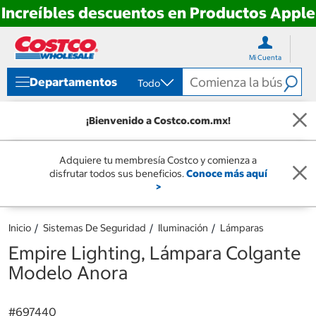
Increíbles descuentos en Productos Apple
Ir
Ir
directo
directo
Mi Cuenta
al
al
contenido
menú
Departamentos
Todo
de
navegación
¡Bienvenido a Costco.com.mx!
Adquiere tu membresía Costco y comienza a
disfrutar todos sus beneficios.
Conoce más aquí
>
Inicio
Sistemas De Seguridad
Iluminación
Lámparas
Empire Lighting, Lámpara Colgante
Modelo Anora
#
697440