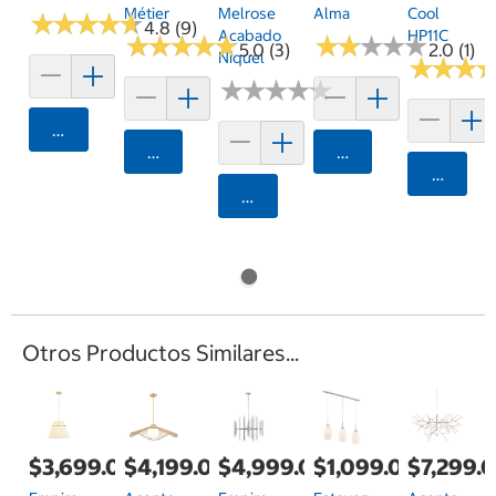
Métier
Melrose
Alma
Cool
★
★
★
★
★
★
★
★
★
★
4.8 (9)
Acabado
HP11C
★
★
★
★
★
★
★
★
★
★
★
★
★
★
★
★
★
★
★
★
5.0 (3)
2.0 (1)
Níquel
★
★
★
★
★
★
★
★
★
★
★
★
★
★
★
★
Agregar
Agregar
Agregar
Agrega
Agregar
Otros Productos Similares...
$3,699.00
$4,199.00
$4,999.00
$1,099.00
$7,299.