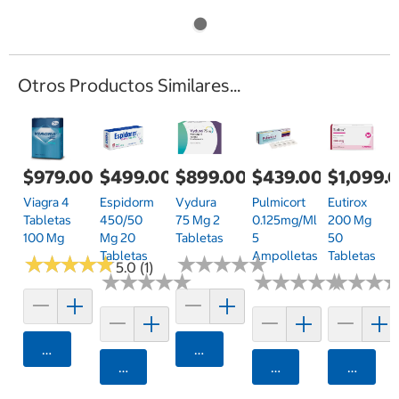
Otros Productos Similares...
$979.00
$499.00
$899.00
$439.00
$1,099.
Viagra 4
Espidorm
Vydura
Pulmicort
Eutirox
Tabletas
450/50
75 Mg 2
0.125mg/ml
200 Mg
100 Mg
Mg 20
Tabletas
5
50
Tabletas
Ampolletas
Tabletas
★
★
★
★
★
★
★
★
★
★
★
★
★
★
★
★
★
★
★
★
5.0 (1)
★
★
★
★
★
★
★
★
★
★
★
★
★
★
★
★
★
★
★
★
★
★
★
★
★
★
Agregar
Agregar
Agregar
Agregar
Agrega