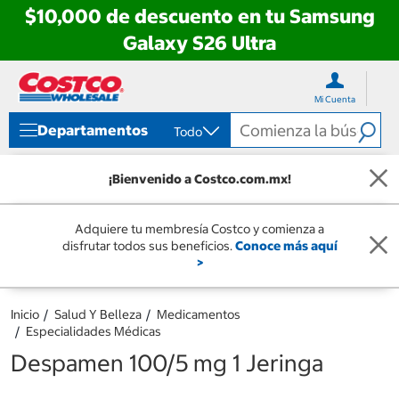
$10,000 de descuento en tu Samsung
Galaxy S26 Ultra
Ir
Ir
directo
directo
Mi Cuenta
al
al
contenido
menú
Departamentos
Todo
de
navegación
¡Bienvenido a Costco.com.mx!
Adquiere tu membresía Costco y comienza a
disfrutar todos sus beneficios.
Conoce más aquí
>
Inicio
Salud Y Belleza
Medicamentos
Especialidades Médicas
Despamen 100/5 mg 1 Jeringa