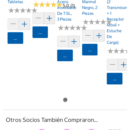
Tabletas
Acero
Marmol
(2
★
★
★
★
★
★
★
★
★
★
5.0 (1)
Inoxidable
Negro, 2
Transmisore
★
★
★
★
★
★
★
★
★
★
De 7.5L,
Piezas
+ 1
3 Piezas
Receptor
★
★
★
★
★
★
★
★
★
★
Móvil +
★
★
★
★
★
★
★
★
★
★
Estuche
Agregar
De
Agregar
Carga)
Agregar
★
★
★
★
★
★
Agregar
Agrega
Otros Socios También Compraron...