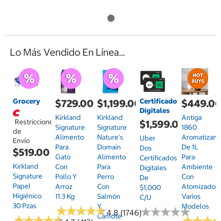
Lo Más Vendido En Línea...
Grocery
Certificados
$729.00
$1,199.00
$449.0
Digitales
Kirkland
Kirkland
Antiga
Restricciones
$1,599.00
Signature
Signature
1860
de
Alimento
Nature's
Aromatizant
Uber
Envío
Para
Domain
De 1L
Dos
$519.00
Gato
Alimento
Para
Certificados
Kirkland
Con
Para
Ambiente
Digitales
Signature
Pollo Y
Perro
Con
De
Papel
Arroz
Con
Atomizador,
$1,000
Higiénico
11.3 Kg
Salmón
Varios
C/u
30 Pzas
Y
Modelos
★
★
★
★
★
★
★
★
★
★
★
★
★
★
★
★
★
★
★
★
4.8 (1746)
Camote
★
★
★
★
★
★
★
★
★
★
★
★
★
★
★
★