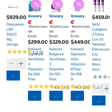
Grocery
Grocery
Grocery
$929.00
$459.0
Despamen-
Seltz
Restricciones
Restricciones
Restricciones
LBD
Colágeno
de
de
de
50/2.5
3 Tubos
Envío
Envío
Envío
Mg
Con 20
$299.00
$329.00
$449.00
Jeringa
Tabletas
Kirkland
Kleenex
Kirkland
Efervescent
★
★
★
★
★
★
★
★
★
★
5.0 (1)
Signature
Elegance
Signature
C/u
Servilletas
Servilletas
Atún
Sabor
4
3
Albacora
Mora
Paquetes
Paquetes
8 Pzas
Azul
De 260
De 100
De 198
Agregar
★
★
★
★
★
★
Pzas
Pzas
G
★
★
★
★
★
★
★
★
★
★
★
★
★
★
★
★
★
★
★
★
★
★
★
★
★
★
★
★
★
★
4.8 (175)
4.9 (25)
4.6 (126)
Seleccionar Código Postal
Seleccionar Código Postal
Seleccionar Código
Agrega