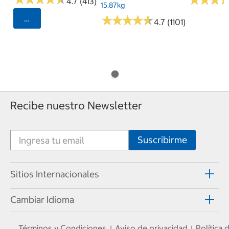
4.7 (413)
15.87kg
★
★
★
★
★
★
★
★
★
★
Seleccionar Código Postal
4.7 (1101)
Recibe nuestro Newsletter
Sitios Internacionales
Cambiar Idioma
Términos y Condiciones
Aviso de privacidad
Política
|
|