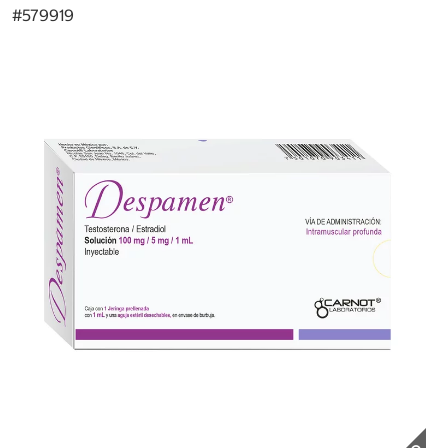
#
579919