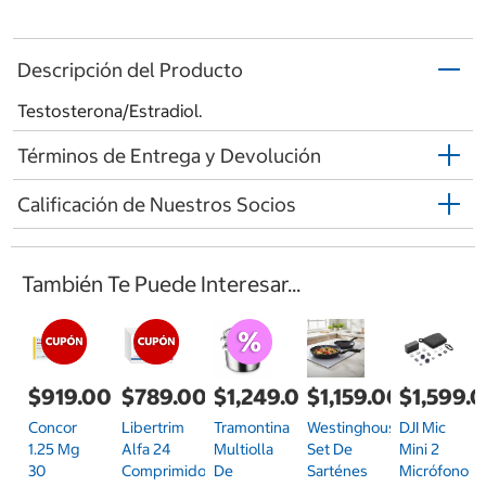
Descripción del Producto
Testosterona/Estradiol.
Términos de Entrega y Devolución
Calificación de Nuestros Socios
También Te Puede Interesar...
$919.00
$789.00
$1,249.00
$1,159.00
$1,599.
Concor
Libertrim
Tramontina
Westinghouse,
DJI Mic
1.25 Mg
Alfa 24
Multiolla
Set De
Mini 2
30
Comprimidos
De
Sarténes
Micrófono