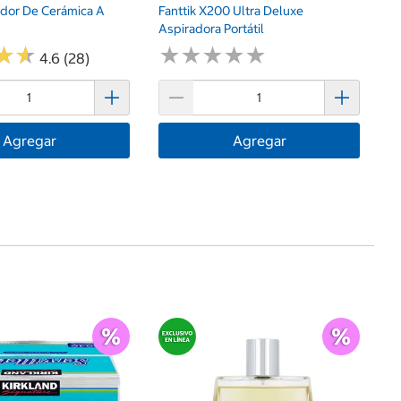
ador De Cerámica A
Fanttik X200 Ultra Deluxe
Aspiradora Portátil
★
★
★
★
★
★
★
★
★
★
★
★
★
★
4.6 (28)
Agregar
Agregar
$
A