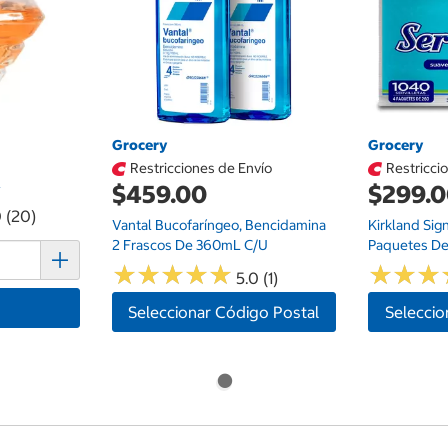
Grocery
Grocery
Restricciones de Envío
Restricci
l
$459.00
$299.
0 (20)
Vantal Bucofaríngeo, Bencidamina
Kirkland Sig
2 Frascos De 360mL C/u
Paquetes De
★
★
★
★
★
★
★
★
★
★
★
★
★
★
★
★
5.0 (1)
Seleccionar Código Postal
Seleccio