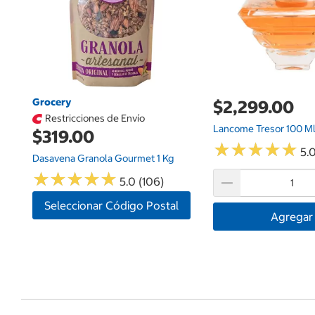
Grocery
$2,299.00
Restricciones de Envío
Lancome Tresor 100 M
$319.00
★
★
★
★
★
★
★
★
★
★
5.
Dasavena Granola Gourmet 1 Kg
★
★
★
★
★
★
★
★
★
★
5.0 (106)
Seleccionar Código Postal
Agregar