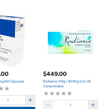
$
Al
M
.00
$449.00
0mg 60 Cápsulas
Radiance 3 Mg / 30 Mcg Con 28
Comprimidos
★
★
★
★
★
★
★
★
★
★
★
★
★
★