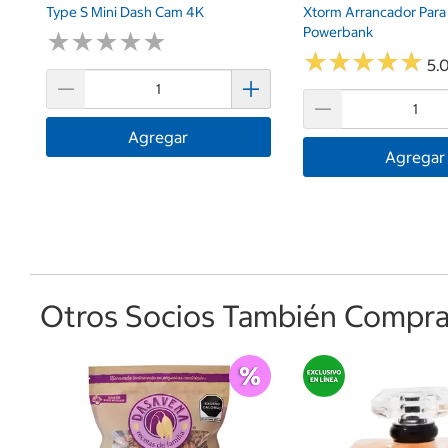
Type S Mini Dash Cam 4K
Xtorm Arrancador Para
Powerbank
★
★
★
★
★
★
★
★
★
★
★
★
★
★
★
★
★
★
★
★
5.0
Agregar
Agregar
Otros Socios También Comprar