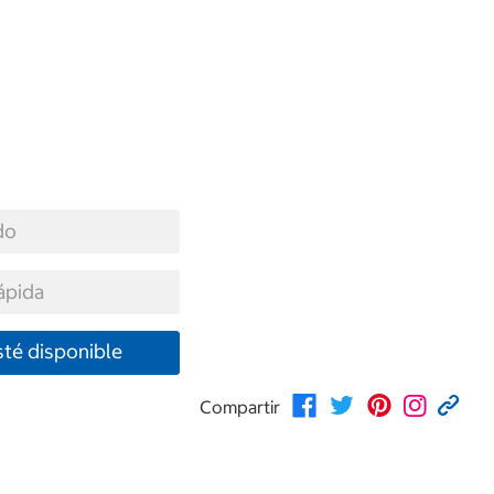
do
ápida
té disponible
Compartir