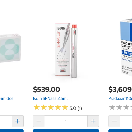
$539.00
$3,609
rimidos
Isdin SI-Nails 2.5ml
Pradaxar 11
★
★
★
★
★
★
★
★
★
★
★
★
★
★
★
★
5.0 (1)