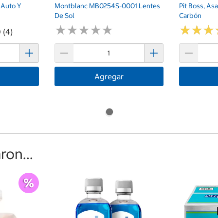
 Auto Y
Montblanc MB0254S-0001 Lentes
Pit Boss, As
De Sol
Carbón
★
★
★
★
★
★
★
★
★
★
★
★
★
★
★
★
 (4)
Agregar
on...