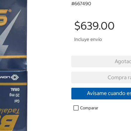
#
667490
$639.00
Incluye envío
Agota
Compra r
Avísame cuando es
Comparar