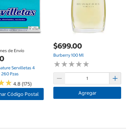
$699.00
ones de Envío
Burberry 100 Ml
00
★
★
★
★
★
★
★
★
★
★
nature Servilletas 4
 260 Pzas
★
★
★
★
4.8 (175)
Agregar
nar Código Postal