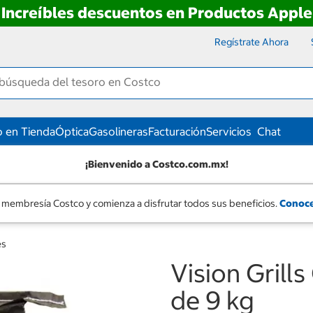
Increíbles descuentos en Productos Apple
Regístrate Ahora
 en Tienda
Óptica
Gasolineras
Facturación
Servicios
Chat
¡Bienvenido a Costco.com.mx!
 membresía Costco y comienza a disfrutar todos sus beneficios.
Conoce
es
Vision Grill
de 9 kg