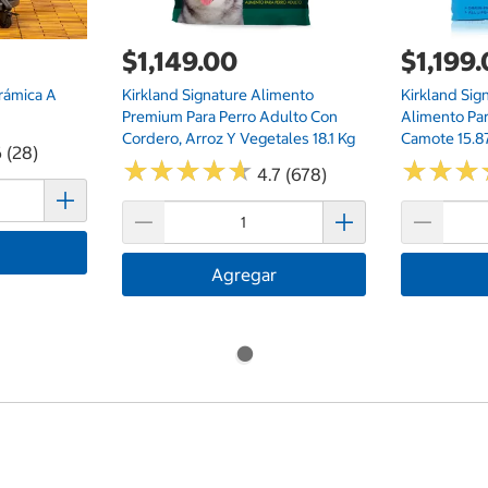
$1,149.00
$1,199
rámica A
Kirkland Signature Alimento
Kirkland Sig
Premium Para Perro Adulto Con
Alimento Pa
Cordero, Arroz Y Vegetales 18.1 Kg
Camote 15.8
 (28)
★
★
★
★
★
★
★
★
★
★
★
★
★
★
★
★
4.7 (678)
Agregar