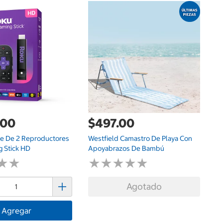
$
Mi
Do
.00
$497.00
e De 2 Reproductores
Westfield Camastro De Playa Con
g Stick HD
Apoyabrazos De Bambú
★
★
★
★
★
★
★
★
★
★
★
★
★
★
Agotado
Agregar