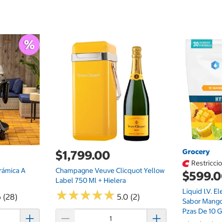
Grocery
$1,799.00
Restricci
rámica A
Champagne Veuve Clicquot Yellow
$599.
Label 750 Ml + Hielera
Liquid I.V. E
★
★
★
★
★
★
★
★
★
★
 (28)
5.0 (2)
Sabor Mango
Pzas De 10 