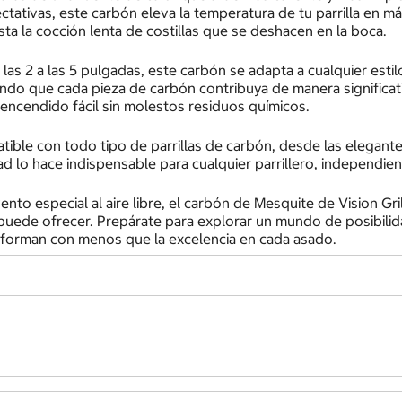
ctativas, este carbón eleva la temperatura de tu parrilla en má
sta la cocción lenta de costillas que se deshacen en la boca.
s 2 a las 5 pulgadas, este carbón se adapta a cualquier estilo 
o que cada pieza de carbón contribuya de manera significativ
 encendido fácil sin molestos residuos químicos.
ible con todo tipo de parrillas de carbón, desde las elegantes
ad lo hace indispensable para cualquier parrillero, independi
vento especial al aire libre, el carbón de Mesquite de Vision Gr
uede ofrecer. Prepárate para explorar un mundo de posibilidade
nforman con menos que la excelencia en cada asado.