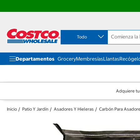
Ir
Ir
directo
directo
al
al
contenido
menú
Todo
de
navegación
Departamentos
Grocery
Membresías
Llantas
Recógelo
Adquiere tu
Inicio
Patio Y Jardín
Asadores Y Hieleras
Carbón Para Asador