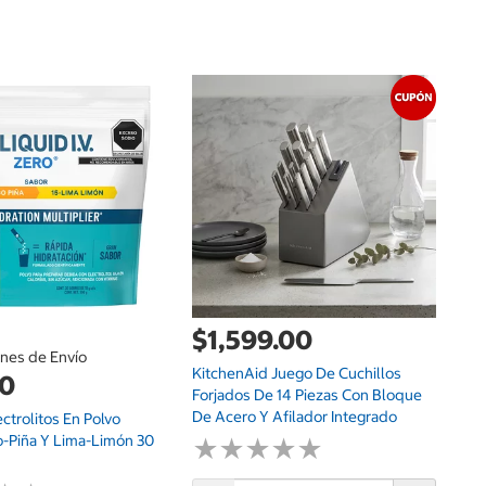
$
Vi
$1,599.00
ones de Envío
KitchenAid Juego De Cuchillos
00
Forjados De 14 Piezas Con Bloque
De Acero Y Afilador Integrado
lectrolitos En Polvo
-Piña Y Lima-Limón 30
★
★
★
★
★
★
★
★
★
★
G