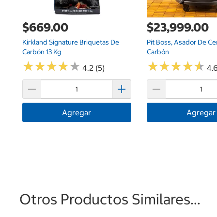
$669.00
$23,999.00
Kirkland Signature Briquetas De
Pit Boss, Asador De Ce
Carbón 13 Kg
Carbón
★
★
★
★
★
★
★
★
★
★
★
★
★
★
★
★
★
★
★
★
4.2 (5)
4.6
Agregar
Agregar
Otros Productos Similares...