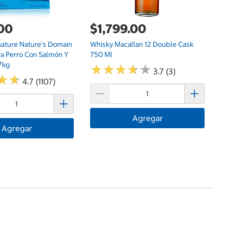
.00
$1,799.00
nature Nature's Domain
Whisky Macallan 12 Double Cask
ra Perro Con Salmón Y
750 Ml
7kg
★
★
★
★
★
★
★
★
★
★
3.7 (3)
★
★
★
★
4.7 (1107)
Agregar
Agregar