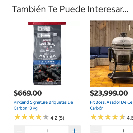
También Te Puede Interesar...
$669.00
$23,999.00
Kirkland Signature Briquetas De
Pit Boss, Asador De Ce
Carbón 13 Kg
Carbón
★
★
★
★
★
★
★
★
★
★
★
★
★
★
★
★
★
★
★
★
4.2 (5)
4.6