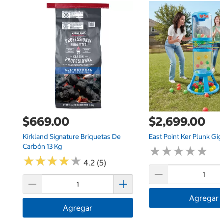
$669.00
$2,699.00
Kirkland Signature Briquetas De
East Point Ker Plunk G
Carbón 13 Kg
★
★
★
★
★
★
★
★
★
★
★
★
★
★
★
★
★
★
★
★
4.2 (5)
Agregar
Agregar