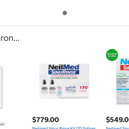
on...
$779.00
$549.
vío
Neilmed Sinus Rinse Kit 170 Sobres
Neilmed Sin