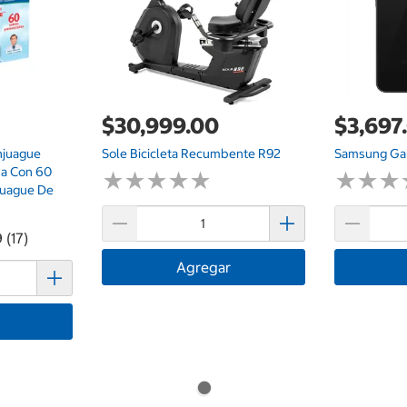
$30,999.00
$3,697
njuague
Sole Bicicleta Recumbente R92
Samsung Ga
na Con 60
★
★
★
★
★
★
★
★
★
★
★
★
★
★
★
★
juague De
 (17)
Agregar