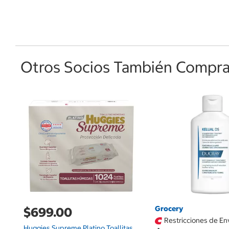
Otros Socios También Comprar
Grocery
$699.00
Restricciones de En
Huggies Supreme Platino Toallitas