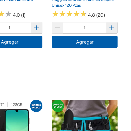
Unisex 120 Pzas
★
★
★
★
★
★
★
★
★
★
★
★
★
★
4.0 (1)
4.8 (20)
Agregar
Agregar
$
S