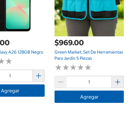
.00
$969.00
laxy A26 128GB Negro
Green Market, Set De Herramientas
Para Jardín 5 Piezas
★
★
★
★
★
★
★
★
★
★
★
★
★
★
Agregar
Agregar