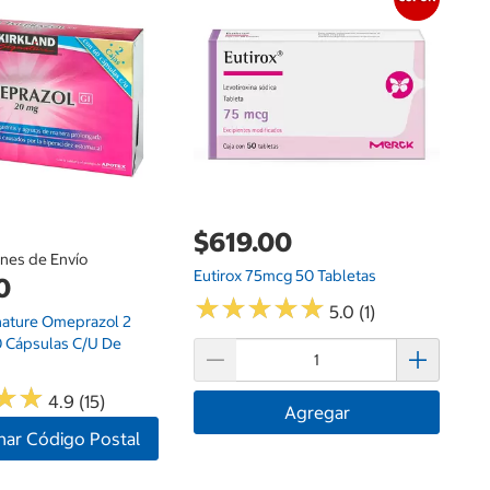
Ne
$619.00
ones de Envío
Eutirox 75mcg 50 Tabletas
0
★
★
★
★
★
★
★
★
★
★
5.0 (1)
gnature Omeprazol 2
0 Cápsulas C/u De
★
★
★
★
4.9 (15)
Agregar
nar Código Postal