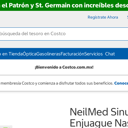
 el Patrón y St. Germain con increíbles de
Regístrate Ahora
 en Tienda
Óptica
Gasolineras
Facturación
Servicios
Chat
¡Bienvenido a Costco.com.mx!
 membresía Costco y comienza a disfrutar todos sus beneficios.
Conoce
NeilMed Sinu
Enjuague Nas