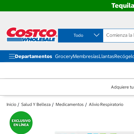
Tequila
Ir
Ir
directo
directo
al
al
contenido
menú
Todo
de
navegación
Departamentos
Grocery
Membresías
Llantas
Recógelo
Adquiere tu
Inicio
Salud Y Belleza
Medicamentos
Alivio Respiratorio