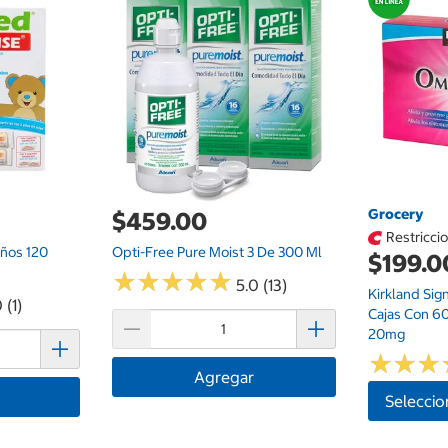
Grocery
$459.00
Restricci
iños 120
Opti-Free Pure Moist 3 De 300 Ml
$199.0
★
★
★
★
★
★
★
★
★
★
5.0 (13)
Kirkland Si
 (1)
Cajas Con 6
20mg
★
★
★
★
★
★
Agregar
Seleccio