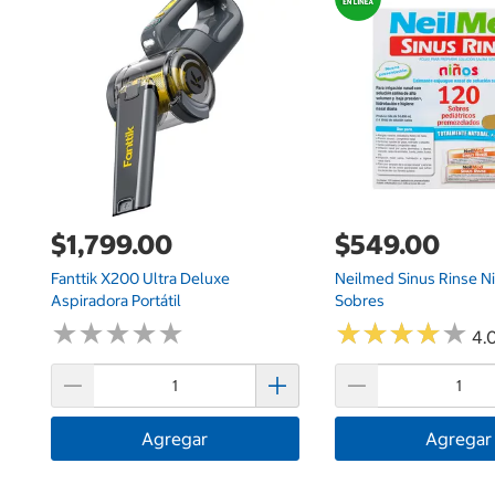
$1,799.00
$549.00
Fanttik X200 Ultra Deluxe
Neilmed Sinus Rinse N
Aspiradora Portátil
Sobres
★
★
★
★
★
★
★
★
★
★
★
★
★
★
★
★
★
★
★
★
4.0
Agregar
Agregar