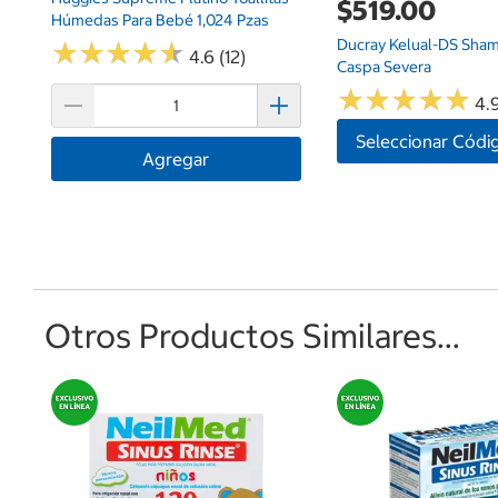
$519.00
Húmedas Para Bebé 1,024 Pzas
Ducray Kelual-DS Sha
★
★
★
★
★
★
★
★
★
★
4.6 (12)
Caspa Severa
★
★
★
★
★
★
★
★
★
★
4.9
Seleccionar Códi
Agregar
Otros Productos Similares...