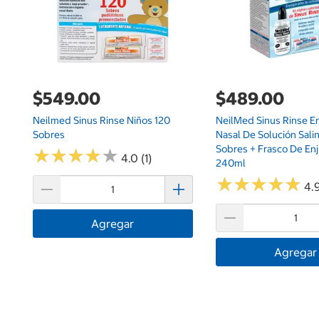
$549.00
$489.00
Neilmed Sinus Rinse Niños 120
NeilMed Sinus Rinse E
Sobres
Nasal De Solución Sali
Sobres + Frasco De En
★
★
★
★
★
★
★
★
★
★
4.0 (1)
240ml
★
★
★
★
★
★
★
★
★
★
4.9
Agregar
Agregar