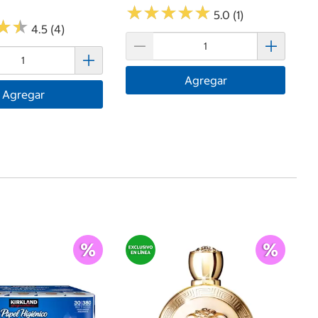
★
★
★
★
★
★
★
★
★
★
5.0 (1)
★
★
★
★
4.5 (4)
Agregar
Agregar
$
Ca
El