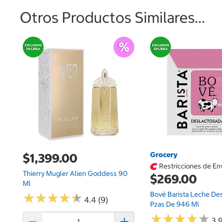
Otros Productos Similares...
Grocery
$1,399.00
Restricciones de En
Thierry Mugler Alien Goddess 90
$269.00
Ml
Bové Barista Leche De
★
★
★
★
★
★
★
★
★
★
4.4 (9)
Pzas De 946 Ml
★
★
★
★
★
★
★
★
★
★
3.9