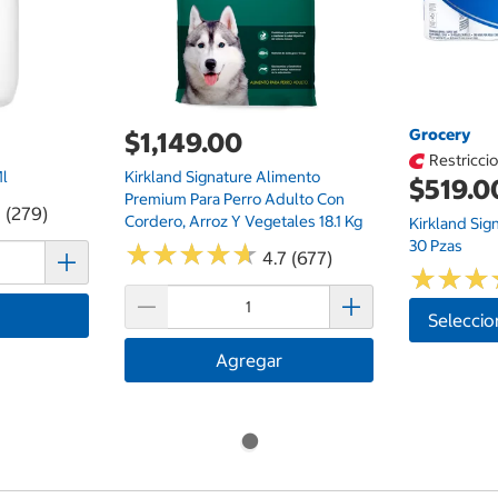
Grocery
$1,149.00
Restricci
Ml
Kirkland Signature Alimento
$519.0
Premium Para Perro Adulto Con
7 (279)
Cordero, Arroz Y Vegetales 18.1 Kg
Kirkland Sig
30 Pzas
★
★
★
★
★
★
★
★
★
★
4.7 (677)
★
★
★
★
★
★
Seleccio
Agregar