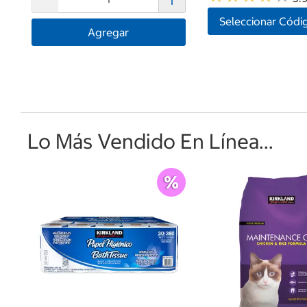
Seleccionar Códi
Agregar
Lo Más Vendido En Línea...