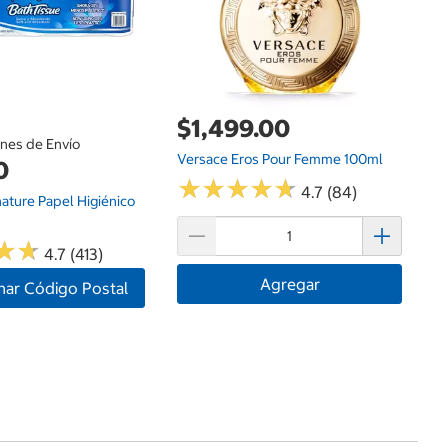
$1,499.00
ones de Envío
Versace Eros Pour Femme 100ml
0
★
★
★
★
★
★
★
★
★
★
4.7 (84)
nature Papel Higiénico
★
★
★
★
4.7 (413)
Agregar
nar Código Postal