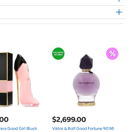
$
Yv
.00
$2,699.00
rera Good Girl Blush
Viktor & Rolf Good Fortune 90 Ml