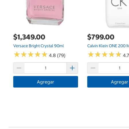
$1,349.00
$799.00
Versace Bright Crystal 90ml
Calvin Klein ONE 200 
★
★
★
★
★
★
★
★
★
★
★
★
★
★
★
★
★
★
★
★
4.8 (79)
4.
Agregar
Agregar