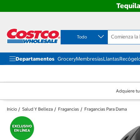
Tequila
Ir
Ir
directo
directo
al
al
contenido
menú
Todo
de
navegación
Departamentos
Grocery
Membresías
Llantas
Recógelo
Adquiere tu
Inicio
Salud Y Belleza
Fragancias
Fragancias Para Dama