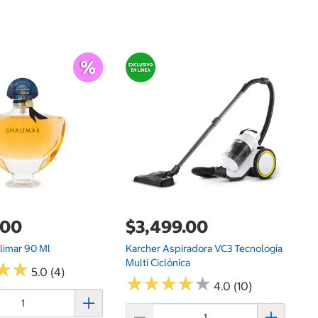
.00
$3,499.00
$
limar 90 Ml
Karcher Aspiradora VC3 Tecnología
Ca
Multi Ciclónica
★
★
★
★
5.0 (4)
★
★
★
★
★
★
★
★
★
★
4.0 (10)