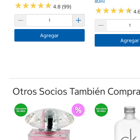
80ml
★
★
★
★
★
★
★
★
★
★
4.8 (99)
★
★
★
★
★
★
★
★
★
★
4.6
Agregar
Agregar
Otros Socios También Comprar