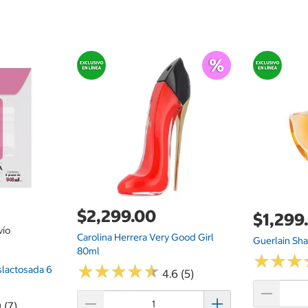
$2,299.00
$1,299
vío
Carolina Herrera Very Good Girl
Guerlain Sha
80ml
★
★
★
★
★
★
★
★
★
★
★
★
★
★
★
★
slactosada 6
4.6 (5)
 (7)