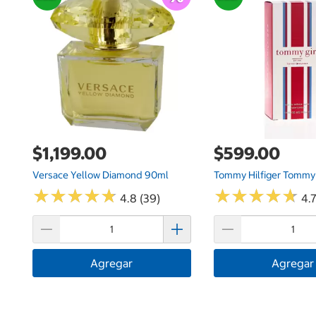
$1,199.00
$599.00
Versace Yellow Diamond 90ml
Tommy Hilfiger Tommy 
★
★
★
★
★
★
★
★
★
★
★
★
★
★
★
★
★
★
★
★
4.8 (39)
4.7
Agregar
Agregar