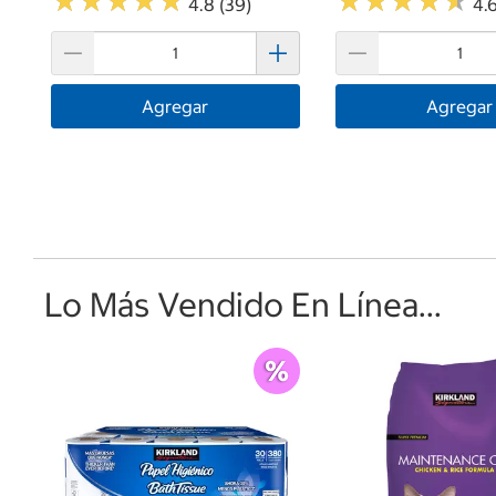
★
★
★
★
★
★
★
★
★
★
★
★
★
★
★
★
★
★
★
★
4.8 (39)
4.6
Agregar
Agregar
Lo Más Vendido En Línea...