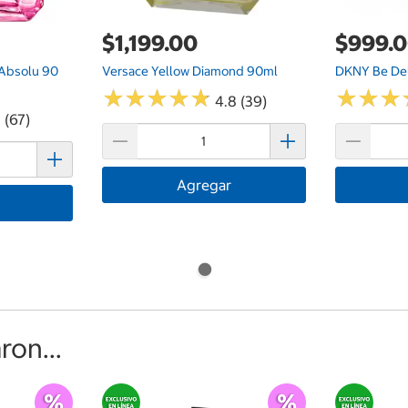
$1,199.00
$999.
 Absolu 90
Versace Yellow Diamond 90ml
DKNY Be Del
★
★
★
★
★
★
★
★
★
★
★
★
★
★
★
★
4.8 (39)
 (67)
Agregar
on...