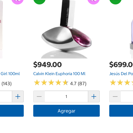
$949.00
$699.
Girl 100ml
Calvin Klein Euphoria 100 Ml
Jesús Del P
★
★
★
★
★
★
★
★
★
★
★
★
★
★
★
★
 (143)
4.7 (87)
Agregar