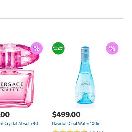
$
Mo
.00
$499.00
ht Crystal Absolu 90
Davidoff Cool Water 100ml