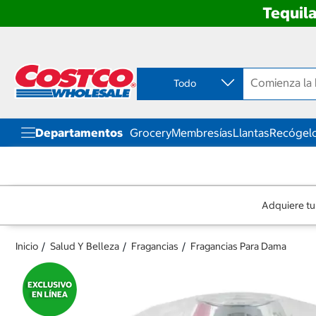
Tequila
Ir
Ir
directo
directo
al
al
contenido
menú
Todo
de
navegación
Departamentos
Grocery
Membresías
Llantas
Recógelo
Adquiere tu
Inicio
Salud Y Belleza
Fragancias
Fragancias Para Dama