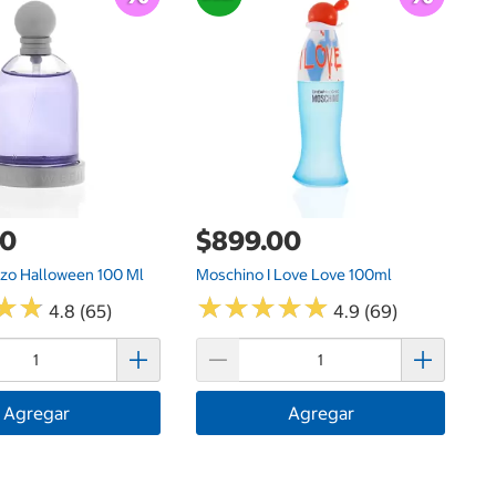
La
00
$899.00
ozo Halloween 100 Ml
Moschino I Love Love 100ml
★
★
★
★
★
★
★
★
★
★
★
★
★
★
4.8 (65)
4.9 (69)
Agregar
Agregar