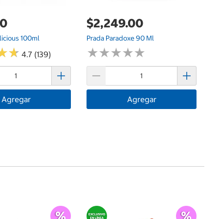
00
$2,249.00
$
icious 100ml
Prada Paradoxe 90 Ml
V
★
★
★
★
★
★
★
★
★
★
★
★
★
★
4.7 (139)
Agregar
Agregar
$