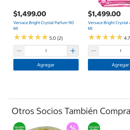
$1,499.00
$1,499.00
Versace Bright Crystal Parfum 90
Versace Bright Crystal
Ml
Ml
★
★
★
★
★
★
★
★
★
★
★
★
★
★
★
★
★
★
★
★
5.0 (2)
4.7
Agregar
Agregar
Otros Socios También Comprar