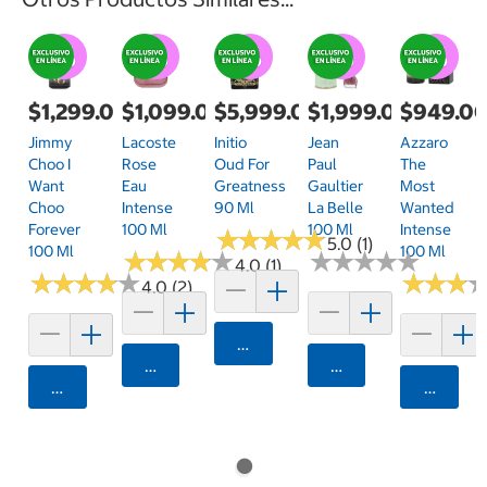
$1,299.00
$1,099.00
$5,999.00
$1,999.00
$949.0
Jimmy
Lacoste
Initio
Jean
Azzaro
Choo I
Rose
Oud For
Paul
The
Want
Eau
Greatness
Gaultier
Most
Choo
Intense
90 Ml
La Belle
Wanted
Forever
100 Ml
100 Ml
Intense
★
★
★
★
★
★
★
★
★
★
5.0 (1)
100 Ml
100 Ml
★
★
★
★
★
★
★
★
★
★
★
★
★
★
★
★
★
★
★
★
4.0 (1)
★
★
★
★
★
★
★
★
★
★
★
★
★
★
★
★
4.0 (2)
Agregar
Agregar
Agregar
Agregar
Agrega