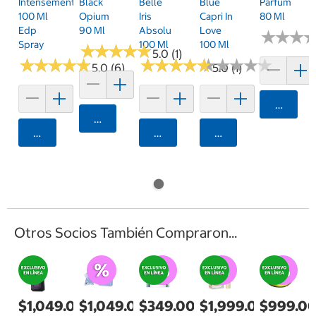
Intensement
Black
Belle
Blue
Parfum
100 Ml
Opium
Iris
Capri In
80 Ml
Edp
90 Ml
Absolu
Love
★
★
★
★
★
★
Spray
100 Ml
100 Ml
★
★
★
★
★
★
★
★
★
★
5.0 (1)
★
★
★
★
★
★
★
★
★
★
★
★
★
★
★
★
★
★
★
★
★
★
★
★
★
★
★
★
★
★
5.0 (6)
5.0 (1)
Agrega
Agregar
Agregar
Agregar
Agregar
Otros Socios También Compraron...
$1,049.00
$1,049.00
$349.00
$1,999.00
$999.0