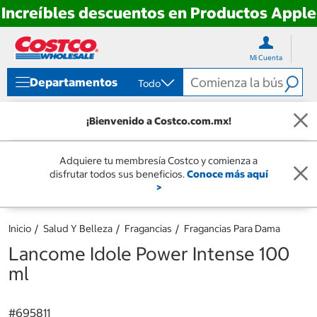
Increíbles descuentos en Productos Apple
Ir
Ir
directo
directo
Mi Cuenta
al
al
contenido
menú
Departamentos
Todo
de
navegación
¡Bienvenido a Costco.com.mx!
Adquiere tu membresía Costco y comienza a
disfrutar todos sus beneficios.
Conoce más aquí
>
Inicio
Salud Y Belleza
Fragancias
Fragancias Para Dama
Lancome Idole Power Intense 100
ml
#
695811