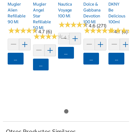
Mugler
Mugler
Nautica
Dolce &
DKNY
Alien
Angel
Voyage
Gabbana
Be
Refillable
Star
100 Ml
Devotion
Delicious
90 Ml
Refillable
100 Ml
100ml
★
★
★
★
★
★
★
★
★
★
4.6 (271)
50 Ml
★
★
★
★
★
★
★
★
★
★
★
★
★
★
★
★
★
★
★
★
★
★
★
★
★
★
4.7 (6)
4.7 (6)
★
★
★
★
★
★
★
★
★
★
4.3 (3)
Agregar
Agregar
Agregar
Agrega
Agregar
Otros Productos Similares...