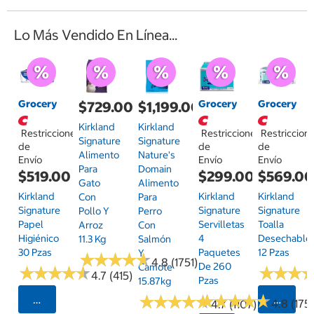
Lo Más Vendido En Línea...
Grocery
Grocery
Grocery
$729.00
$1,199.00
Kirkland
Kirkland
Restricciones
Restricciones
Restriccion
Signature
Signature
de
de
de
Alimento
Nature's
Envío
Envío
Envío
Para
Domain
$519.00
$299.00
$569.0
Gato
Alimento
Kirkland
Kirkland
Kirkland
Con
Para
Signature
Signature
Signature
Pollo Y
Perro
Papel
Servilletas
Toalla
Arroz
Con
Higiénico
4
Desechable
11.3 Kg
Salmón
30 Pzas
Paquetes
12 Pzas
Y
★
★
★
★
★
★
★
★
★
★
4.8 (1751)
De 260
Camote
★
★
★
★
★
★
★
★
★
★
★
★
★
★
★
★
4.7 (415)
Pzas
15.87kg
★
★
★
★
★
★
★
★
★
★
★
★
★
★
★
★
★
★
★
★
Seleccionar Código Postal
Selecci
4.8 (175)
4.7 (1107)