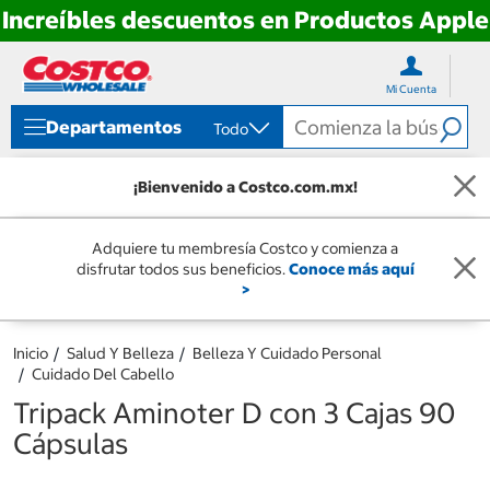
Increíbles descuentos en Productos Apple
Ir
Ir
directo
directo
Mi Cuenta
al
al
contenido
menú
Departamentos
Todo
de
navegación
¡Bienvenido a Costco.com.mx!
Adquiere tu membresía Costco y comienza a
disfrutar todos sus beneficios.
Conoce más aquí
>
Inicio
Salud Y Belleza
Belleza Y Cuidado Personal
Cuidado Del Cabello
Tripack Aminoter D con 3 Cajas 90
Cápsulas