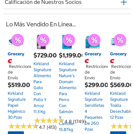
Calificación de Nuestros Socios
Lo Más Vendido En Línea...
Grocery
Grocery
Grocery
$729.00
$1,199.00
Kirkland
Kirkland
Restricciones
Restricciones
Restriccion
Signature
Signature
de
de
de
Alimento
Nature's
Envío
Envío
Envío
Para
Domain
$519.00
$299.00
$569.0
Gato
Alimento
Kirkland
Kirkland
Kirkland
Con
Para
Signature
Signature
Signature
Pollo Y
Perro
Papel
Servilletas
Toalla
Arroz
Con
Higiénico
4
Desechable
11.3 Kg
Salmón
30 Pzas
Paquetes
12 Pzas
Y
★
★
★
★
★
★
★
★
★
★
4.8 (1749)
De 260
Camote
★
★
★
★
★
★
★
★
★
★
★
★
★
★
★
★
4.7 (413)
Pzas
15.87kg