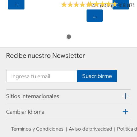
★
★
★
★
★
★
★
★
★
★
★
★
★
★
★
★
★
★
★
★
Seleccionar Código Postal
Selecci
4.8 (175)
4.7 (1102)
Seleccionar Código
Recibe nuestro Newsletter
Sitios Internacionales
Cambiar Idioma
Términos y Condiciones
Aviso de privacidad
Política
|
|