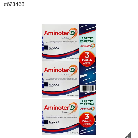
#
678468