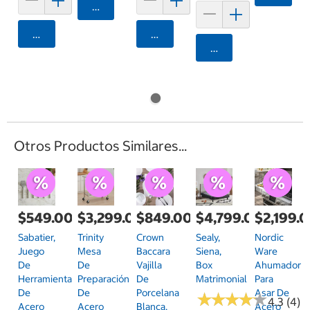
Agregar
Agregar
Agregar
Agregar
Otros Productos Similares...
$549.00
$3,299.00
$849.00
$4,799.00
$2,199.
Sabatier,
Trinity
Crown
Sealy,
Nordic
Juego
Mesa
Baccara
Siena,
Ware
De
De
Vajilla
Box
Ahumador
Herramientas
Preparación
De
Matrimonial
Para
De
De
Porcelana
Asar De
★
★
★
★
★
★
★
★
★
★
4.3 (4)
Acero
Acero
Blanca,
Acero