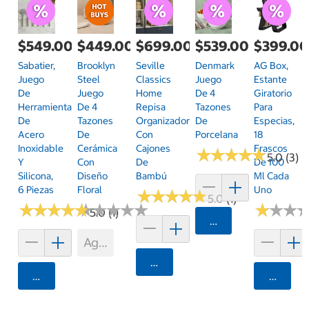
$549.00
$449.00
$699.00
$539.00
$399.0
Sabatier,
Brooklyn
Seville
Denmark
AG Box,
Juego
Steel
Classics
Juego
Estante
De
Juego
Home
De 4
Giratorio
Herramientas
De 4
Repisa
Tazones
Para
De
Tazones
Organizadora
De
Especias,
Acero
De
Con
Porcelana
18
Inoxidable
Cerámica
Cajones
Frascos
★
★
★
★
★
★
★
★
★
★
5.0 (3)
Y
Con
De
De 100
Silicona,
Diseño
Bambú
Ml Cada
6 Piezas
Floral
Uno
★
★
★
★
★
★
★
★
★
★
5.0 (1)
★
★
★
★
★
★
★
★
★
★
★
★
★
★
★
★
★
★
★
★
★
★
★
★
★
★
5.0 (1)
Agregar
Agotado
Agregar
Agregar
Agrega