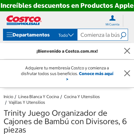
Increíbles descuentos en Productos Apple
Ir
Ir
directo
directo
Mi Cuenta
al
al
contenido
menú
Departamentos
Todo
de
navegación
¡Bienvenido a Costco.com.mx!
Adquiere tu membresía Costco y comienza a
disfrutar todos sus beneficios.
Conoce más aquí
>
Inicio
Línea Blanca Y Cocina
Cocina Y Utensilios
Vajillas Y Utensilios
Trinity Juego Organizador de
Cajones de Bambú con Divisores, 6
piezas