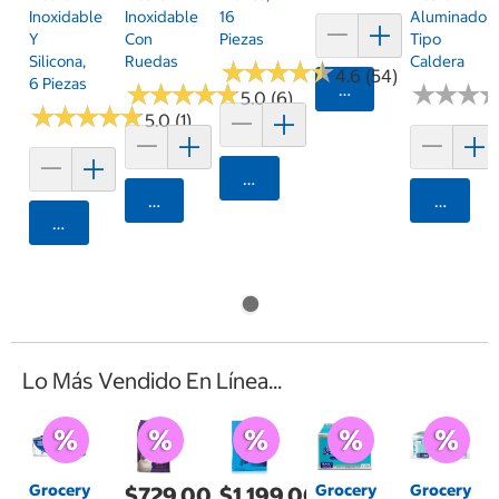
Inoxidable
Inoxidable
16
Aluminado
Y
Con
Piezas
Tipo
Silicona,
Ruedas
Caldera
★
★
★
★
★
★
★
★
★
★
4.6 (54)
6 Piezas
★
★
★
★
★
★
★
★
★
★
Agregar
★
★
★
★
★
★
5.0 (6)
★
★
★
★
★
★
★
★
★
★
5.0 (1)
Agregar
Agregar
Agrega
Agregar
Lo Más Vendido En Línea...
Grocery
Grocery
Grocery
$729.00
$1,199.00