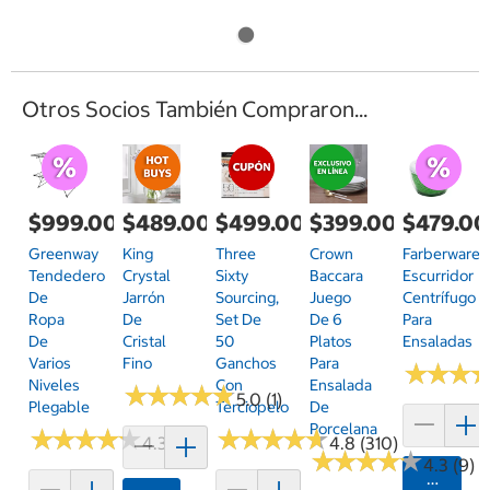
Otros Socios También Compraron...
$999.00
$489.00
$499.00
$399.00
$479.00
Greenway
King
Three
Crown
Farberware
Tendedero
Crystal
Sixty
Baccara
Escurridor
De
Jarrón
Sourcing,
Juego
Centrífugo
Ropa
De
Set De
De 6
Para
De
Cristal
50
Platos
Ensaladas
Varios
Fino
Ganchos
Para
★
★
★
★
★
★
Niveles
Con
Ensalada
★
★
★
★
★
★
★
★
★
★
5.0 (1)
Plegable
Terciopelo
De
Porcelana
★
★
★
★
★
★
★
★
★
★
★
★
★
★
★
★
★
★
★
★
4.3 (18)
4.8 (310)
★
★
★
★
★
★
★
★
★
★
4.3 (9)
Agrega