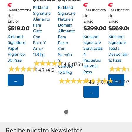
Kirkland
Kirkland
Restricciones
Restricciones
Restriccion
Signature
Signature
de
de
de
Alimento
Nature's
Envío
Envío
Envío
Para
Domain
$519.00
$299.00
$569.0
Gato
Alimento
Kirkland
Kirkland
Kirkland
Con
Para
Signature
Signature
Signature
Pollo Y
Perro
Papel
Servilletas
Toalla
Arroz
Con
Higiénico
4
Desechable
11.3 Kg
Salmón
30 Pzas
Paquetes
12 Pzas
Y
★
★
★
★
★
★
★
★
★
★
4.8 (1751)
De 260
Camote
★
★
★
★
★
★
★
★
★
★
★
★
★
★
★
★
4.7 (415)
Pzas
15.87kg
★
★
★
★
★
★
★
★
★
★
★
★
★
★
★
★
★
★
★
★
Seleccionar Código Postal
Selecci
4.8 (175)
4.7 (1107)
Seleccionar Código
Recibe nuestro Newsletter