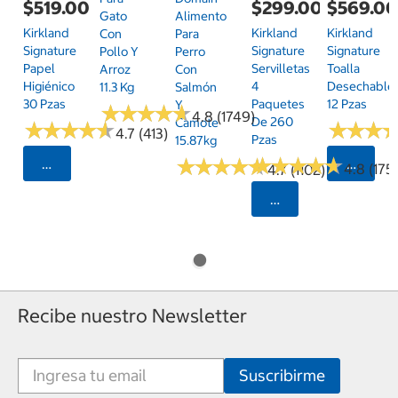
$519.00
$299.00
$569.0
Gato
Alimento
Kirkland
Kirkland
Kirkland
Con
Para
Signature
Signature
Signature
Pollo Y
Perro
Papel
Servilletas
Toalla
Arroz
Con
Higiénico
4
Desechable
11.3 Kg
Salmón
30 Pzas
Paquetes
12 Pzas
Y
★
★
★
★
★
★
★
★
★
★
4.8 (1749)
De 260
Camote
★
★
★
★
★
★
★
★
★
★
★
★
★
★
★
★
4.7 (413)
Pzas
15.87kg
★
★
★
★
★
★
★
★
★
★
★
★
★
★
★
★
★
★
★
★
Seleccionar Código Postal
Selecci
4.8 (175)
4.7 (1102)
Seleccionar Código
Recibe nuestro Newsletter