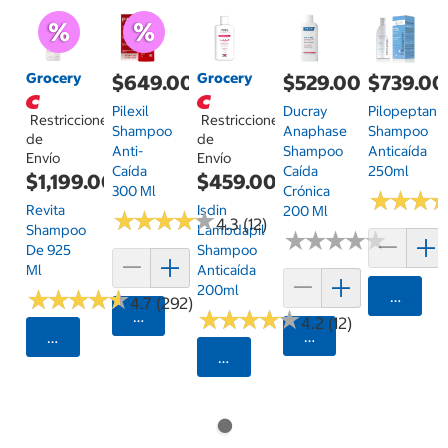
Grocery
Grocery
$649.00
$529.00
$739.00
Pilexil
Ducray
Pilopeptan
Restricciones
Restricciones
Shampoo
Anaphase
Shampoo
de
de
Anti-
Shampoo
Anticaída
Envío
Envío
Caída
Caída
250ml
$1,199.00
$459.00
300 Ml
Crónica
★
★
★
★
★
★
Revita
Isdin
200 Ml
★
★
★
★
★
★
★
★
★
★
4.3 (12)
Shampoo
Lambdapil
★
★
★
★
★
★
★
★
★
★
De 925
Shampoo
Ml
Anticaída
200ml
★
★
★
★
★
★
★
★
★
★
Agrega
4.7 (292)
★
★
★
★
★
★
★
★
★
★
Agregar
4.2 (12)
Agregar
Seleccionar Código Postal
Seleccionar Código Postal