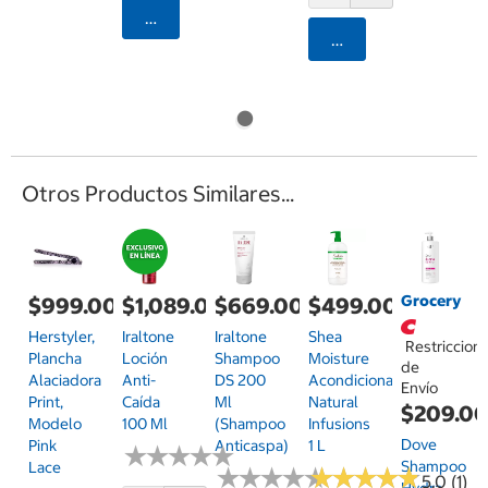
Agregar
Agregar
Otros Productos Similares...
Grocery
$999.00
$1,089.00
$669.00
$499.00
Herstyler,
Iraltone
Iraltone
Shea
Restriccion
Plancha
Loción
Shampoo
Moisture
de
Alaciadora
Anti-
DS 200
Acondicionador
Envío
Print,
Caída
Ml
Natural
$209.0
Modelo
100 Ml
(Shampoo
Infusions
Dove
Pink
Anticaspa)
1 L
★
★
★
★
★
★
★
★
★
★
Shampoo
Lace
★
★
★
★
★
★
★
★
★
★
★
★
★
★
★
★
★
★
★
★
5.0 (1)