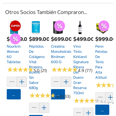
Otros Socios También Compraron...
$1,699.00
$899.00
$699.00
$499.00
$999.0
Nourkrin
Péptidos
Creatina
Vino
Penn
Woman
De
Monohidratada
Tinto
Pelotas
60
Colágeno
Birdman
Kirkland
De
Tabletas
Vital
600 G
Signature
Tenis
Proteins
Ribera
Para
★
★
★
★
★
★
★
★
★
★
★
★
★
★
★
★
★
★
★
★
5.0 (21)
4.9 (77)
Bovino
Del
Alta
Sin
Duero
Altitud
Sabor
Gran
★
★
★
★
★
★
680g
Reserva
750ml
Agregar
★
★
★
★
★
★
★
★
★
★
Agregar
4.8 (33)
★
★
★
★
★
★
★
★
★
★
4.4 (17)
Agrega