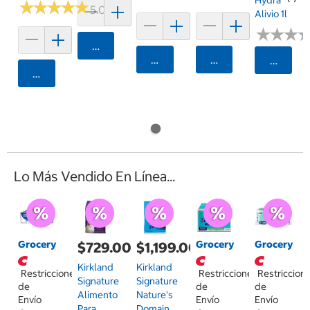
Hydra
★
★
★
★
★
★
★
★
★
★
5.0 (1)
Alivio 1l
★
★
★
★
★
★
Agregar
Agregar
Agregar
Selecci
Agregar
Lo Más Vendido En Línea...
Grocery
Grocery
Grocery
$729.00
$1,199.00
Kirkland
Kirkland
Restricciones
Restricciones
Restriccion
Signature
Signature
de
de
de
Alimento
Nature's
Envío
Envío
Envío
Para
Domain