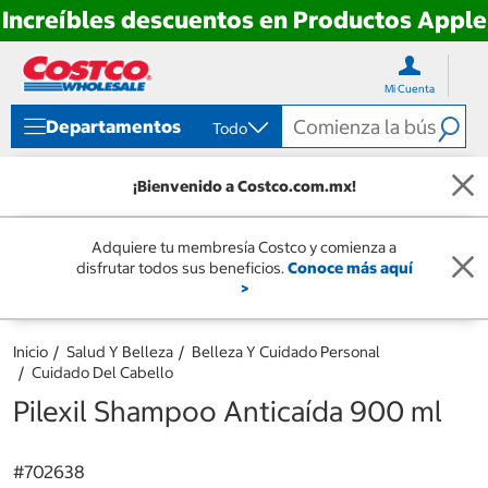
Increíbles descuentos en Productos Apple
Ir
Ir
directo
directo
Mi Cuenta
al
al
contenido
menú
Departamentos
Todo
de
navegación
¡Bienvenido a Costco.com.mx!
Adquiere tu membresía Costco y comienza a
disfrutar todos sus beneficios.
Conoce más aquí
>
Inicio
Salud Y Belleza
Belleza Y Cuidado Personal
Cuidado Del Cabello
Pilexil Shampoo Anticaída 900 ml
#
702638