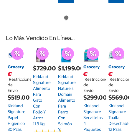
Lo Más Vendido En Línea...
Grocery
Grocery
Grocery
$729.00
$1,199.00
Kirkland
Kirkland
Restricciones
Restricciones
Restriccion
Signature
Signature
de
de
de
Alimento
Nature's
Envío
Envío
Envío
Para
Domain
$519.00
$299.00
$569.0
Gato
Alimento
Kirkland
Kirkland
Kirkland
Con
Para
Signature
Signature
Signature
Pollo Y
Perro
Papel
Servilletas
Toalla
Arroz
Con
Higiénico
4
Desechable
11.3 Kg
Salmón
30 Pzas
Paquetes
12 Pzas
Y