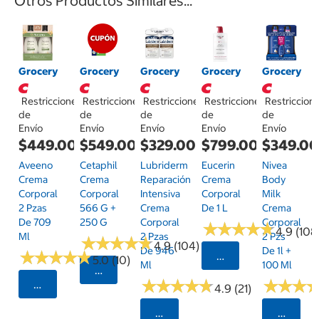
Otros Productos Similares...
Grocery
Grocery
Grocery
Grocery
Grocery
Restricciones
Restricciones
Restricciones
Restricciones
Restriccion
de
de
de
de
de
Envío
Envío
Envío
Envío
Envío
$449.00
$549.00
$329.00
$799.00
$349.0
Aveeno
Cetaphil
Lubriderm
Eucerin
Nivea
Crema
Crema
Reparación
Crema
Body
Corporal
Corporal
Intensiva
Corporal
Milk
2 Pzas
566 G +
Crema
De 1 L
Crema
De 709
250 G
Corporal
Corporal
★
★
★
★
★
★
★
★
★
★
4.9 (108
Ml
2 Pzas
2 Pzs
★
★
★
★
★
★
★
★
★
★
4.9 (104)
De 946
De 1l +
★
★
★
★
★
★
★
★
★
★
Seleccionar Código
5.0 (10)
Ml
100 Ml
Seleccionar Código Postal
★
★
★
★
★
★
★
★
★
★
★
★
★
★
★
★
Seleccionar Código Postal
4.9 (21)
Seleccionar Código Postal
Selecci