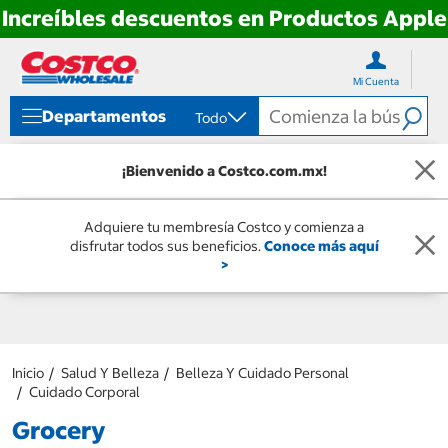
Increíbles descuentos en Productos Apple
Ir
Ir
directo
directo
Mi Cuenta
al
al
contenido
menú
Departamentos
Todo
de
navegación
¡Bienvenido a Costco.com.mx!
Adquiere tu membresía Costco y comienza a
disfrutar todos sus beneficios.
Conoce más aquí
>
Inicio
Salud Y Belleza
Belleza Y Cuidado Personal
Cuidado Corporal
Grocery