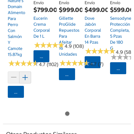
Nature's
Envío
Envío
Envío
Envío
Domain
$799.00
$999.00
$499.00
$599.0
Alimento
Eucerin
Gillette
Dove
Sensodyne
Para
Crema
ProGlide
Jabón
Protección
Perro
Corporal
Repuestos
Corporal
Completa,
Con
De 1 L
Para
En Barra
5 Pzas
Salmón
Afeitar
14 Pzas
De 180
Y
★
★
★
★
★
★
★
★
★
★
4.9 (108)
16
G
Camote
★
★
★
★
★
★
★
★
★
★
4.9 (58)
Unidades
15.87kg
★
★
★
★
★
★
Seleccionar Código Postal
★
★
★
★
★
★
★
★
★
★
★
★
★
★
★
★
★
★
★
★
Seleccionar Código
4.7 (7)
4.7 (1102)
Selecci
Seleccionar Código Postal
Agregar