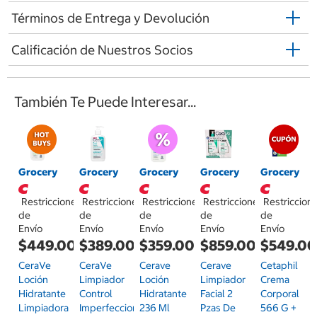
Términos de Entrega y Devolución
Calificación de Nuestros Socios
También Te Puede Interesar...
Grocery
Grocery
Grocery
Grocery
Grocery
Restricciones
Restricciones
Restricciones
Restricciones
Restriccion
de
de
de
de
de
Envío
Envío
Envío
Envío
Envío
$449.00
$389.00
$359.00
$859.00
$549.0
CeraVe
CeraVe
Cerave
Cerave
Cetaphil
Loción
Limpiador
Loción
Limpiador
Crema
Hidratante
Control
Hidratante
Facial 2
Corporal
Limpiadora
Imperfecciones
236 Ml
Pzas De
566 G +