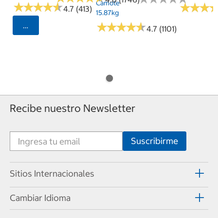
Camote
★
★
★
★
★
★
★
★
★
★
★
★
★
★
★
★
4.7 (413)
15.87kg
★
★
★
★
★
★
★
★
★
★
Seleccionar Código Postal
4.7 (1101)
Recibe nuestro Newsletter
Sitios Internacionales
Cambiar Idioma