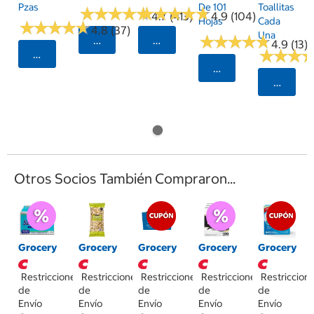
Pzas
De 101
Toallitas
★
★
★
★
★
★
★
★
★
★
★
★
★
★
★
★
★
★
★
★
4.7 (413)
4.9 (104)
Hojas
Cada
★
★
★
★
★
★
★
★
★
★
4.8 (37)
Una
★
★
★
★
★
★
★
★
★
★
Seleccionar Código Postal
Seleccionar Código Postal
4.9 (13)
★
★
★
★
★
★
Seleccionar Código Postal
Seleccionar Código
Selecci
Otros Socios También Compraron...
Grocery
Grocery
Grocery
Grocery
Grocery
Restricciones
Restricciones
Restricciones
Restricciones
Restriccion
de
de
de
de
de
Envío
Envío
Envío
Envío
Envío