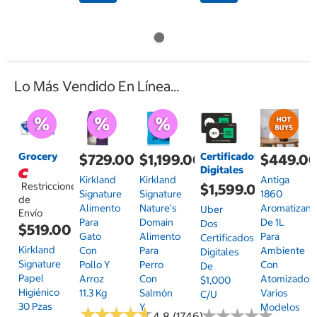
Lo Más Vendido En Línea...
Grocery
Certificados
$729.00
$1,199.00
$449.0
Digitales
Kirkland
Kirkland
Antiga
Restricciones
$1,599.00
Signature
Signature
1860
de
Alimento
Nature's
Aromatizant
Uber
Envío
Para
Domain
De 1L
Dos
$519.00
Gato
Alimento
Para
Certificados
Kirkland
Con
Para
Ambiente
Digitales
Signature
Pollo Y
Perro
Con
De
Papel
Arroz
Con
Atomizador,
$1,000
Higiénico
11.3 Kg
Salmón
Varios
C/u
30 Pzas
Y
Modelos
★
★
★
★
★
★
★
★
★
★
★
★
★
★
★
★
★
★
★
★
4.8 (1746)