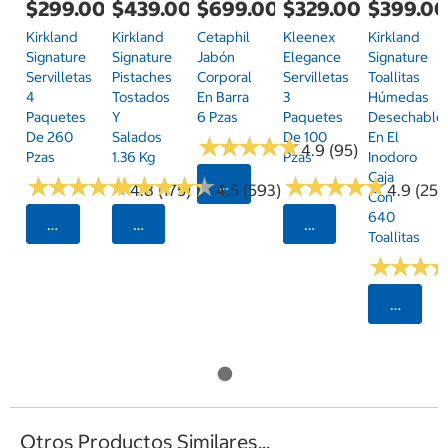
$299.00
$439.00
$699.00
$329.00
$399.0
Kirkland
Kirkland
Cetaphil
Kleenex
Kirkland
Signature
Signature
Jabón
Elegance
Signature
Servilletas
Pistaches
Corporal
Servilletas
Toallitas
4
Tostados
En Barra
3
Húmedas
Paquetes
Y
6 Pzas
Paquetes
Desechable
De 260
Salados
De 100
En El
★
★
★
★
★
★
★
★
★
★
4.9 (95)
Pzas
1.36 Kg
Pzas
Inodoro
Caja
★
★
★
★
★
★
★
★
★
★
★
★
★
★
★
★
★
★
★
★
★
★
★
★
★
★
★
★
★
★
Seleccionar Código Postal
4.8 (175)
4.5 (593)
4.9 (25)
Con
640
Seleccionar Código Postal
Seleccionar Código Postal
Seleccionar Código
Toallitas
★
★
★
★
★
★
Selecci
Otros Productos Similares...