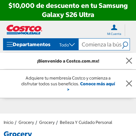
$10,000 de descuento en tu Samsung
Galaxy S26 Ultra
Ir
Ir
directo
directo
Mi Cuenta
al
al
contenido
menú
Departamentos
Todo
de
navegación
¡Bienvenido a Costco.com.mx!
Adquiere tu membresía Costco y comienza a
disfrutar todos sus beneficios.
Conoce más aquí
>
Inicio
Grocery
Grocery
Belleza Y Cuidado Personal
Grocery