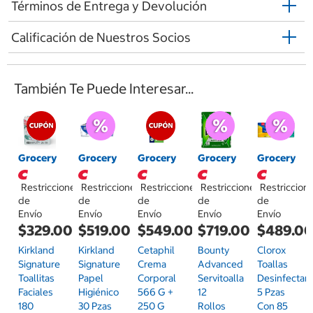
Términos de Entrega y Devolución
Calificación de Nuestros Socios
También Te Puede Interesar...
Grocery
Grocery
Grocery
Grocery
Grocery
Restricciones
Restricciones
Restricciones
Restricciones
Restriccion
de
de
de
de
de
Envío
Envío
Envío
Envío
Envío
$329.00
$519.00
$549.00
$719.00
$489.0
Kirkland
Kirkland
Cetaphil
Bounty
Clorox
Signature
Signature
Crema
Advanced
Toallas
Toallitas
Papel
Corporal
Servitoalla
Desinfectan
Faciales
Higiénico
566 G +
12
5 Pzas
180
30 Pzas
250 G
Rollos
Con 85