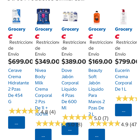
Grocery
Grocery
Grocery
Grocery
Grocery
Restricciones
Restricciones
Restricciones
Restricciones
Restriccion
de
de
de
de
de
Envío
Envío
Envío
Envío
Envío
$699.00
$349.00
$389.00
$169.00
$799.0
Cerave
Nivea
Dove
Beauty
Eucerin
Crema
Body
Jabón
Soft
Crema
Hidratante
Milk
Corporal
Jabón
Corporal
2 Pzas
Crema
Líquido
Líquido
De 1 L
De 454
Corporal
4 Pzas
Para
★
★
★
★
★
★
G
2 Pzs
De 600
Manos 2
De 1l +
Ml
Pzas De
★
★
★
★
★
★
★
★
★
★
Selecci
4.8 (4)
100 Ml
2 L
★
★
★
★
★
★
★
★
★
★
5.0 (7)
★
★
★
★
★
★
★
★
★
★
★
★
★
★
★
★
★
★
★
★
Seleccionar Código Postal
5.0 (8)
4.9 (47)
Seleccionar Código Postal
Seleccionar Código Postal
Seleccionar Código