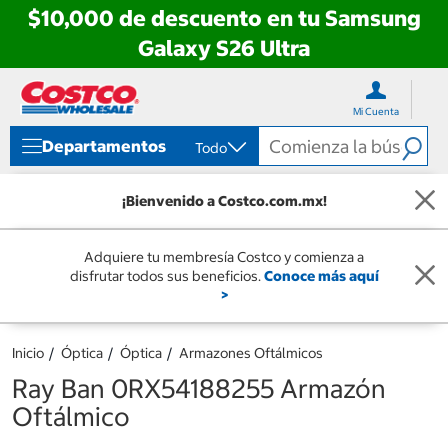
$10,000 de descuento en tu Samsung
Galaxy S26 Ultra
Ir
Ir
directo
directo
Mi Cuenta
al
al
contenido
menú
Departamentos
Todo
de
navegación
¡Bienvenido a Costco.com.mx!
Adquiere tu membresía Costco y comienza a
disfrutar todos sus beneficios.
Conoce más aquí
>
Inicio
Óptica
Óptica
Armazones Oftálmicos
Ray Ban 0RX54188255 Armazón
Oftálmico