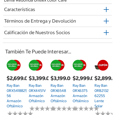
Características
Términos de Entrega y Devolución
Calificación de Nuestros Socios
También Te Puede Interesar...
$2,699.00
$3,399.00
$3,199.00
$2,999.00
$2,899.
Ray Ban
Ray Ban
Ray Ban
Ray Ban
Ray Ban
0RX54188255
0RX4451V
0RX6548
0RX6375
0RB2132
56
Armazón
Armazón
Armazón
62255
Armazón
Oftálmico
Oftálmico
Oftálmico
Lente
Oftálmico
Solar
★
★
★
★
★
★
★
★
★
★
★
★
★
★
★
★
★
★
★
★
★
★
★
★
★
★
★
★
★
★
★
★
★
★
★
★
★
★
★
★
★
★
★
★
★
★