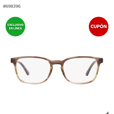
#
698396