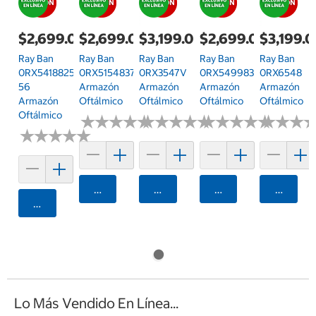
$2,699.00
$2,699.00
$3,199.00
$2,699.00
$3,199.
Ray Ban
Ray Ban
Ray Ban
Ray Ban
Ray Ban
0RX54188255
0RX51548376
0RX3547V
0RX54998361
0RX6548
56
Armazón
Armazón
Armazón
Armazón
Armazón
Oftálmico
Oftálmico
Oftálmico
Oftálmico
Oftálmico
★
★
★
★
★
★
★
★
★
★
★
★
★
★
★
★
★
★
★
★
★
★
★
★
★
★
★
★
★
★
★
★
★
★
★
★
★
★
★
★
★
★
★
★
★
★
Agregar
Agregar
Agregar
Agrega
Agregar
Lo Más Vendido En Línea...