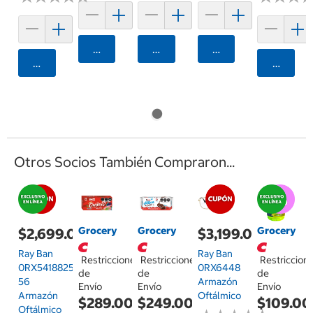
Agregar
Agregar
Agregar
Agregar
Agrega
Otros Socios También Compraron...
Grocery
Grocery
Grocery
$2,699.00
$3,199.00
Ray Ban
Ray Ban
Restricciones
Restricciones
Restriccion
0RX54188255
0RX6448
de
de
de
56
Armazón
Envío
Envío
Envío
Armazón
Oftálmico
$289.00
$249.00
$109.00
Oftálmico