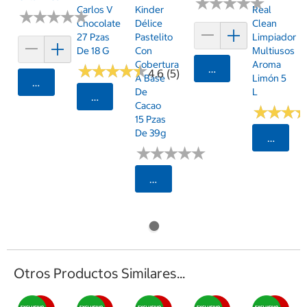
★
★
★
★
★
★
★
★
★
★
Carlos V
Kinder
Real
★
★
★
★
★
★
★
★
★
★
Chocolate
Délice
Clean
27 Pzas
Pastelito
Limpiador
De 18 G
Con
Multiusos
Cobertura
Aroma
★
★
★
★
★
★
★
★
★
★
Agregar
4.6 (5)
A Base
Limón 5
Agregar
De
L
Seleccionar Código Postal
Cacao
★
★
★
★
★
★
15 Pzas
De 39g
Selecci
★
★
★
★
★
★
★
★
★
★
Seleccionar Código Postal
Otros Productos Similares...