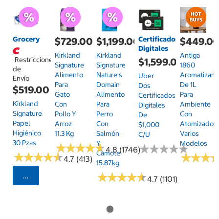
Grocery
Certificados
$729.00
$1,199.00
$449.0
Digitales
Kirkland
Kirkland
Antiga
Restricciones
$1,599.00
Signature
Signature
1860
de
Alimento
Nature's
Aromatizant
Uber
Envío
Para
Domain
De 1L
Dos
$519.00
Gato
Alimento
Para
Certificados
Kirkland
Con
Para
Ambiente
Digitales
Signature
Pollo Y
Perro
Con
De
Papel
Arroz
Con
Atomizador,
$1,000
Higiénico
11.3 Kg
Salmón
Varios
C/u
30 Pzas
Y
Modelos
★
★
★
★
★
★
★
★
★
★
★
★
★
★
★
★
★
★
★
★
4.8 (1746)
Camote
★
★
★
★
★
★
★
★
★
★
★
★
★
★
★
★
4.7 (413)
15.87kg
★
★
★
★
★
★
★
★
★
★
Seleccionar Código Postal
4.7 (1101)