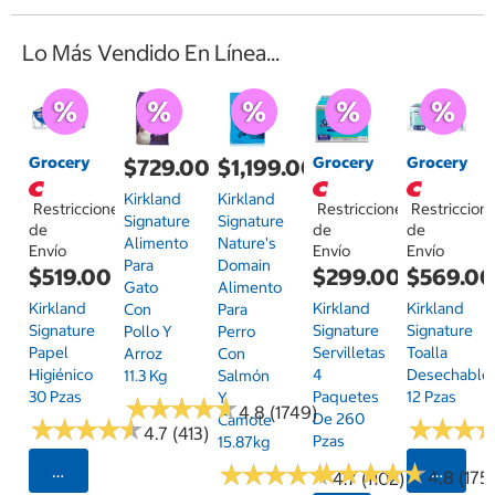
Lo Más Vendido En Línea...
Grocery
Grocery
Grocery
$729.00
$1,199.00
Kirkland
Kirkland
Restricciones
Restricciones
Restriccion
Signature
Signature
de
de
de
Alimento
Nature's
Envío
Envío
Envío
Para
Domain
$519.00
$299.00
$569.0
Gato
Alimento
Kirkland
Kirkland
Kirkland
Con
Para
Signature
Signature
Signature
Pollo Y
Perro
Papel
Servilletas
Toalla
Arroz
Con
Higiénico
4
Desechable
11.3 Kg
Salmón
30 Pzas
Paquetes
12 Pzas
Y
★
★
★
★
★
★
★
★
★
★
4.8 (1749)
De 260
Camote
★
★
★
★
★
★
★
★
★
★
★
★
★
★
★
★
4.7 (413)
Pzas
15.87kg
★
★
★
★
★
★
★
★
★
★
★
★
★
★
★
★
★
★
★
★
Seleccionar Código Postal
Selecci
4.8 (175)
4.7 (1102)