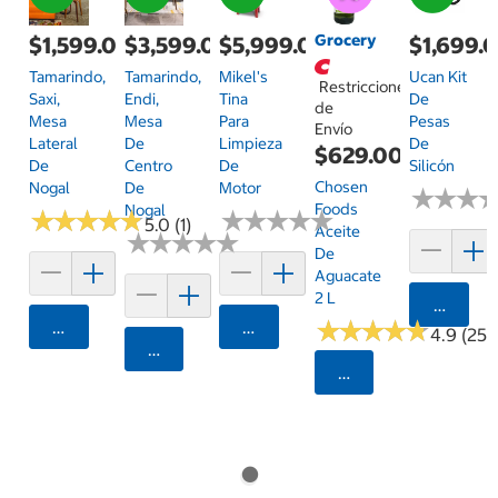
Grocery
$1,599.00
$3,599.00
$5,999.00
$1,699.
Tamarindo,
Tamarindo,
Mikel's
Ucan Kit
Restricciones
Saxi,
Endi,
Tina
De
de
Mesa
Mesa
Para
Pesas
Envío
Lateral
De
Limpieza
De
$629.00
De
Centro
De
Silicón
Chosen
Nogal
De
Motor
★
★
★
★
★
★
Foods
Nogal
★
★
★
★
★
★
★
★
★
★
★
★
★
★
★
★
★
★
★
★
5.0 (1)
Aceite
★
★
★
★
★
★
★
★
★
★
De
Aguacate
2 L
Agrega
★
★
★
★
★
★
★
★
★
★
Agregar
Agregar
4.9 (25)
Agregar
Seleccionar Código