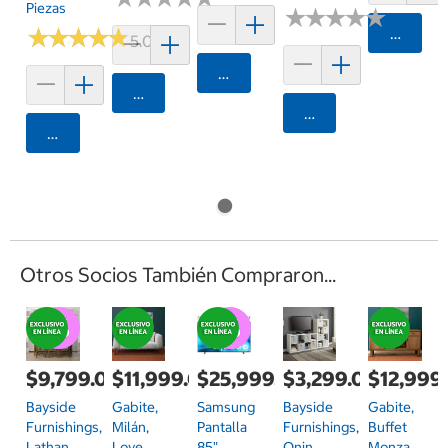
Piezas
★
★
★
★
★
★
★
★
★
★
★
★
★
★
★
★
★
★
★
★
Agrega
5.0 (2)
Agregar
Agregar
Agregar
Agregar
Otros Socios También Compraron...
$9,799.00
$11,999.00
$25,999.00
$3,299.00
$12,999
Bayside
Gabite,
Samsung
Bayside
Gabite,
Furnishings,
Milán,
Pantalla
Furnishings,
Buffet
Lathan,
Love
85"
Onin,
Monza