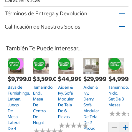
Características
Términos de Entrega y Devolución
Calificación de Nuestros Socios
También Te Puede Interesar...
$9,799.00
$3,599.00
$44,999.00
$29,999.00
$4,999.
Bayside
Tamarindo,
Aiden &
Aiden &
Tamarindo,
Furnishings,
Endi,
Ivy, Sofá
Ivy,
Nido,
Lathan,
Mesa
Modular
Derry,
Set De 3
Juego
De
De Tela
Sofá
Mesas
De
Centro
De 6
Modular
★
★
★
★
★
★
Mesa
De
Piezas
De Tela
Lateral
Nogal
De 2
★
★
★
★
★
★
★
★
★
★
De 4
Piezas
★
★
★
★
★
★
★
★
★
★