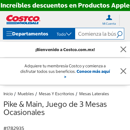
Increíbles descuentos en Productos Apple
Ir
Ir
directo
directo
Mi Cuenta
al
al
contenido
menú
Departamentos
Todo
de
navegación
¡Bienvenido a Costco.com.mx!
Adquiere tu membresía Costco y comienza a
disfrutar todos sus beneficios.
Conoce más aquí
>
Inicio
Muebles
Mesas Y Escritorios
Mesas Laterales
Pike & Main, Juego de 3 Mesas
Ocasionales
#
1782935