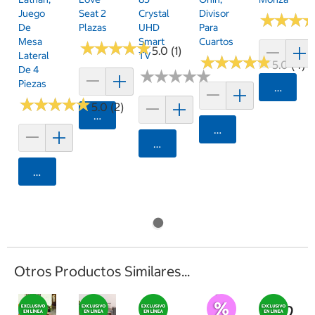
Juego
Seat 2
Crystal
Divisor
★
★
★
★
★
★
De
Plazas
UHD
Para
Mesa
Smart
Cuartos
★
★
★
★
★
★
★
★
★
★
5.0 (1)
Lateral
TV
★
★
★
★
★
★
★
★
★
★
5.0 (4)
De 4
★
★
★
★
★
★
★
★
★
★
Piezas
Agrega
★
★
★
★
★
★
★
★
★
★
5.0 (2)
Agregar
Agregar
Agregar
Agregar
Otros Productos Similares...