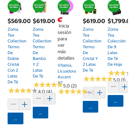
$569.00
$619.00
$619.00
$1,799.
Inicia
Zoma
Zoma
Zoma
Zoma
sesión
Tea
Tea
Tea
Tea
para
Collection
Collection
Collection
Colección
ver
Termo
Termo
Termo
De 9
más
De
De
De
Latas
detalles
Doble
Bambú
Cristal Y
De Té
Cristal
Y 2
2 Latas
De Hoja
Vitamix,
Con 2
Latas
De Té
Licuadora
★
★
★
★
★
★
Latas
De Té
Ascent
★
★
★
★
★
★
★
★
★
★
5.0 (1)
De Té
X2
★
★
★
★
★
★
★
★
★
★
5.0 (2)
★
★
★
★
★
★
★
★
★
★
★
★
★
★
★
★
★
★
★
★
4.0 (4)
5.0 (2)
Agrega
Agregar
Agregar
Agregar