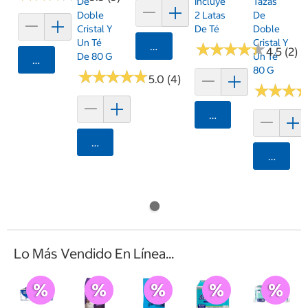
De
Incluye
Tazas
Doble
2 Latas
De
Cristal Y
De Té
Doble
Un Té
Cristal Y
Agregar
★
★
★
★
★
★
★
★
★
★
4.5 (2)
De 80 G
Un Té
Agregar
80 G
★
★
★
★
★
★
★
★
★
★
5.0 (4)
★
★
★
★
★
★
Agregar
Agregar
Agrega
Lo Más Vendido En Línea...