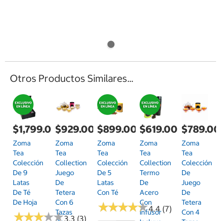
Otros Productos Similares...
$1,799.00
$929.00
$899.00
$619.00
$789.00
Zoma
Zoma
Zoma
Zoma
Zoma
Tea
Tea
Tea
Tea
Tea
Colección
Collection
Colección
Collection
Colección
De 9
Juego
De 5
Termo
De
Latas
De
Latas
De
Juego
De Té
Tetera
Con Té
Acero
De
De Hoja
Con 6
Con
Tetera
★
★
★
★
★
★
★
★
★
★
4.4 (7)
Tazas
Infusor
Con 4
★
★
★
★
★
★
★
★
★
★
3.3 (3)