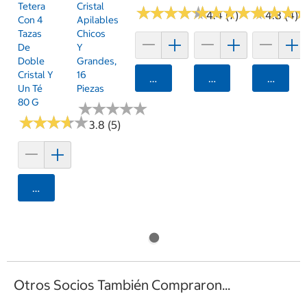
Tetera
Cristal
★
★
★
★
★
★
★
★
★
★
★
★
★
★
★
★
★
★
★
★
★
★
★
★
★
★
4.4 (7)
4.8 (4)
Con 4
Apilables
Tazas
Chicos
De
Y
Doble
Grandes,
Cristal Y
16
Agregar
Agregar
Agrega
Un Té
Piezas
80 G
★
★
★
★
★
★
★
★
★
★
★
★
★
★
★
★
★
★
★
★
3.8 (5)
Agregar
Otros Socios También Compraron...