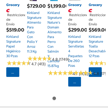
Grocery
Grocery
Grocery
$729.00
$1,199.00
Kirkland
Kirkland
Restricciones
Restricciones
Restriccion
Signature
Signature
de
de
de
Alimento
Nature's
Envío
Envío
Envío
Para
Domain
$519.00
$299.00
$569.0
Gato
Alimento
Kirkland
Kirkland
Kirkland
Con
Para
Signature
Signature
Signature
Pollo Y
Perro
Papel
Servilletas
Toalla
Arroz
Con
Higiénico
4
Desechable
11.3 Kg
Salmón
30 Pzas
Paquetes
12 Pzas
Y
★
★
★
★
★
★
★
★
★
★
4.8 (1749)
De 260
Camote
★
★
★
★
★
★
★
★
★
★
★
★
★
★
★
★
4.7 (413)
Pzas
15.87kg
★
★
★
★
★
★
★
★
★
★
★
★
★
★
★
★
★
★
★
★
Seleccionar Código Postal
Selecci
4.8 (175)
4.7 (1102)
Seleccionar Código