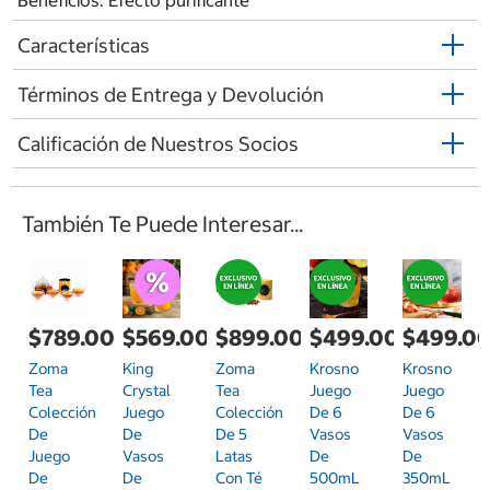
Beneficios: Efecto purificante
Características
Términos de Entrega y Devolución
Calificación de Nuestros Socios
También Te Puede Interesar...
$789.00
$569.00
$899.00
$499.00
$499.0
Zoma
King
Zoma
Krosno
Krosno
Tea
Crystal
Tea
Juego
Juego
Colección
Juego
Colección
De 6
De 6
De
De
De 5
Vasos
Vasos
Juego
Vasos
Latas
De
De
De
De
Con Té
500mL
350mL