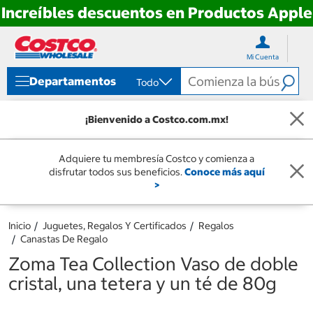
Increíbles descuentos en Productos Apple
Ir
Ir
directo
directo
Mi Cuenta
al
al
contenido
menú
Departamentos
Todo
de
navegación
¡Bienvenido a Costco.com.mx!
Adquiere tu membresía Costco y comienza a
disfrutar todos sus beneficios.
Conoce más aquí
>
Inicio
Juguetes, Regalos Y Certificados
Regalos
Canastas De Regalo
Zoma Tea Collection Vaso de doble
cristal, una tetera y un té de 80g