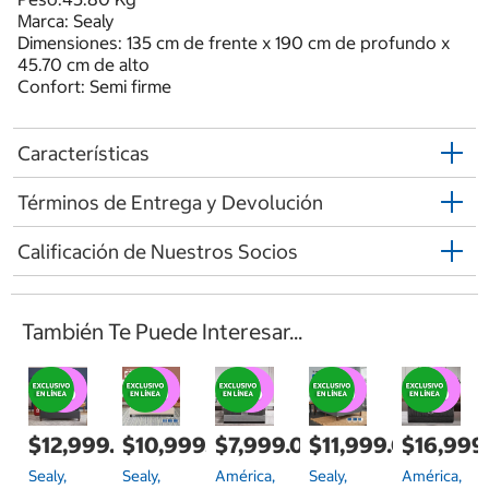
Marca: Sealy
Dimensiones: 135 cm de frente x 190 cm de profundo x
45.70 cm de alto
Confort: Semi firme
Características
Términos de Entrega y Devolución
Calificación de Nuestros Socios
También Te Puede Interesar...
$12,999.00
$10,999.00
$7,999.00
$11,999.00
$16,999
Sealy,
Sealy,
América,
Sealy,
América,