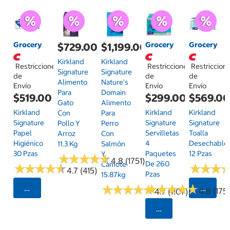
Grocery
Grocery
Grocery
$729.00
$1,199.00
Kirkland
Kirkland
Restricciones
Restricciones
Restriccion
Signature
Signature
de
de
de
Alimento
Nature's
Envío
Envío
Envío
Para
Domain
$519.00
$299.00
$569.0
Gato
Alimento
Kirkland
Kirkland
Kirkland
Con
Para
Signature
Signature
Signature
Pollo Y
Perro
Papel
Servilletas
Toalla
Arroz
Con
Higiénico
4
Desechable
11.3 Kg
Salmón
30 Pzas
Paquetes
12 Pzas
Y
★
★
★
★
★
★
★
★
★
★
4.8 (1751)
De 260
Camote
★
★
★
★
★
★
★
★
★
★
★
★
★
★
★
★
4.7 (415)
Pzas
15.87kg
★
★
★
★
★
★
★
★
★
★
★
★
★
★
★
★
★
★
★
★
Seleccionar Código Postal
Selecci
4.8 (175)
4.7 (1107)
Seleccionar Código