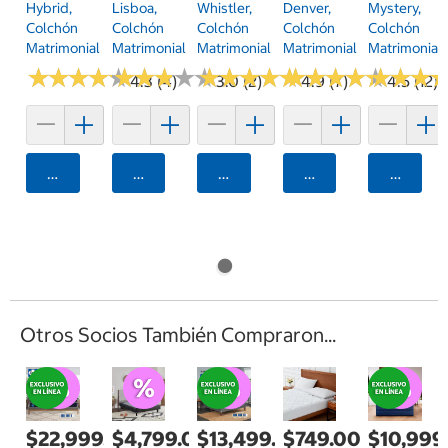
Hybrid,
Lisboa,
Whistler,
Denver,
Mystery,
Colchón
Colchón
Colchón
Colchón
Colchón
Matrimonial
Matrimonial
Matrimonial
Matrimonial
Matrimonial
★
★
★
★
★
★
★
★
★
★
★
★
★
★
★
★
★
★
★
★
★
★
★
★
★
★
★
★
★
★
★
★
★
★
★
★
★
★
★
★
★
★
★
★
★
★
4.3 (4)
3.0 (2)
4.9 (7)
4.5 (12)
Agregar
Agregar
Agregar
Agregar
Agrega
Otros Socios También Compraron...
$22,999.00
$4,799.00
$13,499.00
$749.00
$10,999