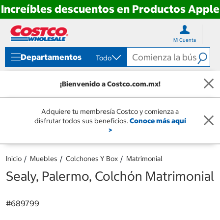
Increíbles descuentos en Productos Apple
Ir
Ir
directo
directo
Mi Cuenta
al
al
contenido
menú
Departamentos
Todo
de
navegación
¡Bienvenido a Costco.com.mx!
Adquiere tu membresía Costco y comienza a
disfrutar todos sus beneficios.
Conoce más aquí
>
Inicio
Muebles
Colchones Y Box
Matrimonial
Sealy, Palermo, Colchón Matrimonial
#
689799