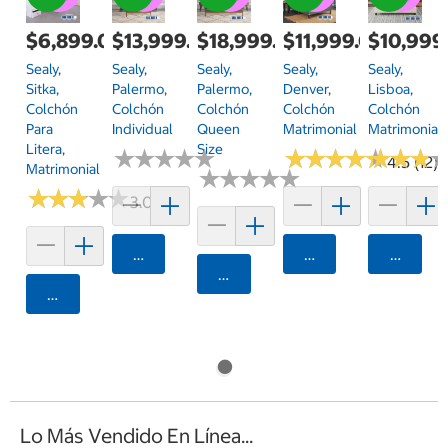
$6,899.00
$13,999.00
$18,999.00
$11,999.00
$10,999
Sealy,
Sealy,
Sealy,
Sealy,
Sealy,
Sitka,
Palermo,
Palermo,
Denver,
Lisboa,
Colchón
Colchón
Colchón
Colchón
Colchón
Para
Individual
Queen
Matrimonial
Matrimonial
Litera,
Size
★
★
★
★
★
★
★
★
★
★
★
★
★
★
★
★
★
★
★
★
★
★
★
★
★
★
4.5 (12)
Matrimonial
★
★
★
★
★
★
★
★
★
★
★
★
★
★
★
★
★
★
★
★
3.0 (2)
Agregar
Agregar
Agrega
Agregar
Agregar
Lo Más Vendido En Línea...