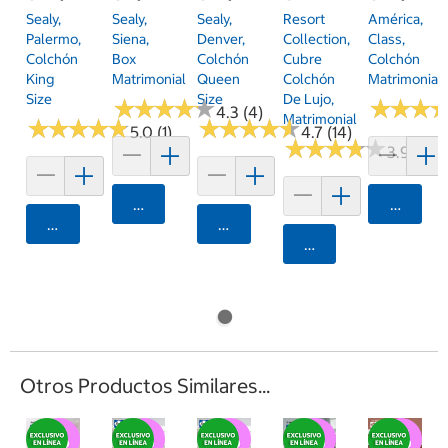
Sealy,
Sealy,
Sealy,
Resort
América,
Palermo,
Siena,
Denver,
Collection,
Class,
Colchón
Box
Colchón
Cubre
Colchón
King
Matrimonial
Queen
Colchón
Matrimonial
Size
Size
De Lujo,
★
★
★
★
★
★
★
★
★
★
★
★
★
★
★
★
4.3 (4)
Matrimonial
★
★
★
★
★
★
★
★
★
★
★
★
★
★
★
★
★
★
★
★
5.0 (1)
4.7 (14)
★
★
★
★
★
★
★
★
★
★
3.9 (7)
Agregar
Agrega
Agregar
Agregar
Agregar
Otros Productos Similares...