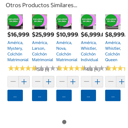
Otros Productos Similares...
$16,999.00
$25,999.00
$10,999.00
$6,999.00
$8,999.
América,
América,
América,
América,
América,
Mystery,
Larson,
Nova,
Whistler,
Whistler,
Colchón
Colchón
Colchón
Colchón
Colchón
Matrimonial
Matrimonial
Matrimonial
Individual
Queen
★
★
★
★
★
★
★
★
★
★
★
★
★
★
★
★
★
★
★
★
★
★
★
★
★
★
★
★
★
★
★
★
★
★
★
★
★
★
★
★
★
★
★
★
★
★
5.0 (1)
4.8 (4)
Agregar
Agregar
Agregar
Agregar
Agrega