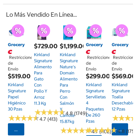
Lo Más Vendido En Línea...
Grocery
Grocery
Grocery
$729.00
$1,199.00
Kirkland
Kirkland
Restricciones
Restricciones
Restriccion
Signature
Signature
de
de
de
Alimento
Nature's
Envío
Envío
Envío
Para
Domain
$519.00
$299.00
$569.0
Gato
Alimento
Kirkland
Kirkland
Kirkland
Con
Para
Signature
Signature
Signature
Pollo Y
Perro
Papel
Servilletas
Toalla
Arroz
Con
Higiénico
4
Desechable
11.3 Kg
Salmón
30 Pzas
Paquetes
12 Pzas
Y
★
★
★
★
★
★
★
★
★
★
4.8 (1749)
De 260
Camote
★
★
★
★
★
★
★
★
★
★
★
★
★
★
★
★
4.7 (413)
Pzas
15.87kg
★
★
★
★
★
★
★
★
★
★
★
★
★
★
★
★
★
★
★
★
Seleccionar Código Postal
Selecci
4.8 (175)
4.7 (1102)