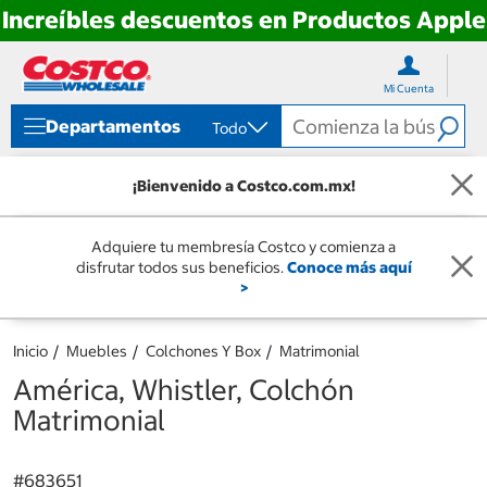
Increíbles descuentos en Productos Apple
Ir
Ir
directo
directo
Mi Cuenta
al
al
contenido
menú
Departamentos
Todo
de
navegación
¡Bienvenido a Costco.com.mx!
Adquiere tu membresía Costco y comienza a
disfrutar todos sus beneficios.
Conoce más aquí
>
Inicio
Muebles
Colchones Y Box
Matrimonial
América, Whistler, Colchón
Matrimonial
#
683651