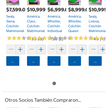
$7,599.00
$10,999.00
$6,999.00
$8,999.00
$10,999
Sealy,
América,
América,
América,
Sealy,
Siena,
Class,
Whistler,
Whistler,
Lisboa,
Colchón
Colchón
Colchón
Colchón
Colchón
Matrimonial
Matrimonial
Individual
Queen
Matrimonial
★
★
★
★
★
★
★
★
★
★
★
★
★
★
★
★
★
★
★
★
★
★
★
★
★
★
★
★
★
★
★
★
★
★
★
★
★
★
★
★
★
★
★
★
★
★
3.5 (13)
5.0 (2)
4.5 (4)
Agregar
Agregar
Agregar
Agregar
Agrega
Otros Socios También Compraron...