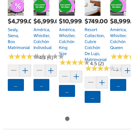
$4,799.00
$6,999.00
$10,999.00
$749.00
$8,999.
Sealy,
América,
América,
Resort
América,
Siena,
Whistler,
Whistler,
Collection,
Whistler,
Box
Colchón
Colchón
Cubre
Colchón
Matrimonial
Individual
King
Colchón
Queen
Size
De Lujo,
★
★
★
★
★
★
★
★
★
★
★
★
★
★
★
★
★
★
★
★
★
★
★
★
★
★
4.3 (4)
Matrimonial
★
★
★
★
★
★
★
★
★
★
4.5 (2)
★
★
★
★
★
★
★
★
★
★
3.9 (7)
Agregar
Agregar
Agrega
Agregar
Agregar