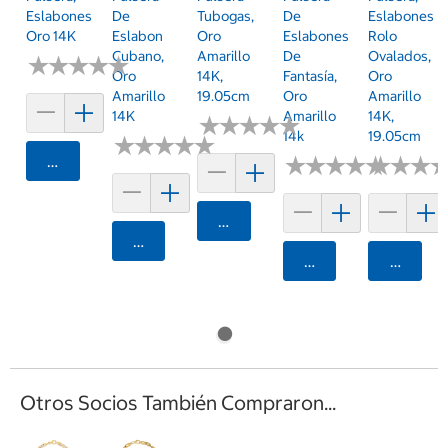
Eslabones
De
Tubogas,
De
Eslabones
Oro 14K
Eslabon
Oro
Eslabones
Rolo
Cubano,
Amarillo
De
Ovalados,
★
★
★
★
★
★
★
★
★
★
Oro
14K,
Fantasía,
Oro
Amarillo
19.05cm
Oro
Amarillo
14K
Amarillo
14K,
★
★
★
★
★
★
★
★
★
★
14k
19.05cm
★
★
★
★
★
★
★
★
★
★
Agregar
★
★
★
★
★
★
★
★
★
★
★
★
★
★
★
★
Agregar
Agregar
Agregar
Agrega
Otros Socios También Compraron...