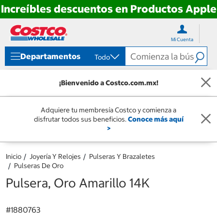
Increíbles descuentos en Productos Apple
Ir
Ir
directo
directo
Mi Cuenta
al
al
contenido
menú
Departamentos
Todo
de
navegación
¡Bienvenido a Costco.com.mx!
Adquiere tu membresía Costco y comienza a
disfrutar todos sus beneficios.
Conoce más aquí
>
Inicio
Joyería Y Relojes
Pulseras Y Brazaletes
Pulseras De Oro
Pulsera, Oro Amarillo 14K
#
1880763