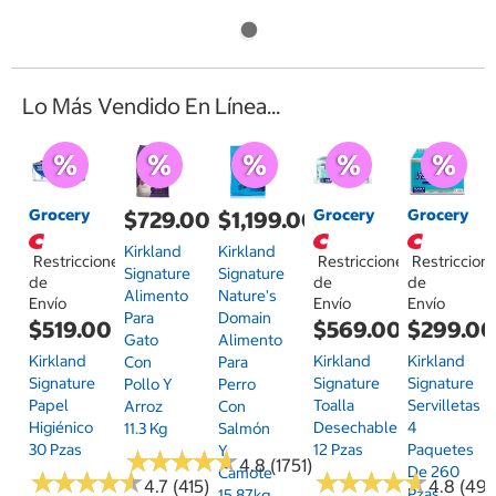
Lo Más Vendido En Línea...
Grocery
Grocery
Grocery
$729.00
$1,199.00
Kirkland
Kirkland
Restricciones
Restricciones
Restriccion
Signature
Signature
de
de
de
Alimento
Nature's
Envío
Envío
Envío
Para
Domain
$519.00
$569.00
$299.0
Gato
Alimento
Kirkland
Kirkland
Kirkland
Con
Para
Signature
Signature
Signature
Pollo Y
Perro
Papel
Toalla
Servilletas
Arroz
Con
Higiénico
Desechable
4
11.3 Kg
Salmón
30 Pzas
12 Pzas
Paquetes
Y
★
★
★
★
★
★
★
★
★
★
4.8 (1751)
De 260
Camote
★
★
★
★
★
★
★
★
★
★
★
★
★
★
★
★
★
★
★
★
4.7 (415)
4.8 (497
Pzas
15.87kg