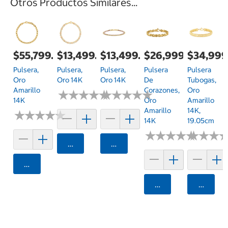
Otros Productos Similares...
$55,799.00
$13,499.00
$13,499.00
$26,999.00
$34,999
Pulsera,
Pulsera,
Pulsera,
Pulsera
Pulsera
Oro
Oro 14K
Oro 14K
De
Tubogas,
Amarillo
Corazones,
Oro
★
★
★
★
★
★
★
★
★
★
★
★
★
★
★
★
★
★
★
★
14K
Oro
Amarillo
Amarillo
14K,
★
★
★
★
★
★
★
★
★
★
14K
19.05cm
★
★
★
★
★
★
★
★
★
★
★
★
★
★
★
★
Agregar
Agregar
Agregar
Agregar
Agrega