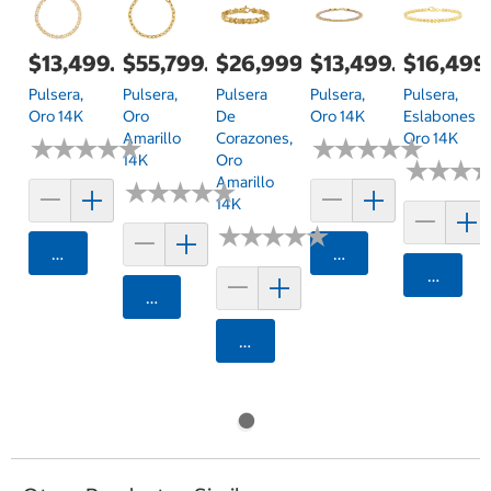
$13,499.00
$55,799.00
$26,999.00
$13,499.00
$16,499
Pulsera,
Pulsera,
Pulsera
Pulsera,
Pulsera,
Oro 14K
Oro
De
Oro 14K
Eslabones
Amarillo
Corazones,
Oro 14K
★
★
★
★
★
★
★
★
★
★
★
★
★
★
★
★
★
★
★
★
14K
Oro
★
★
★
★
★
★
Amarillo
★
★
★
★
★
★
★
★
★
★
14K
★
★
★
★
★
★
★
★
★
★
Agregar
Agregar
Agrega
Agregar
Agregar