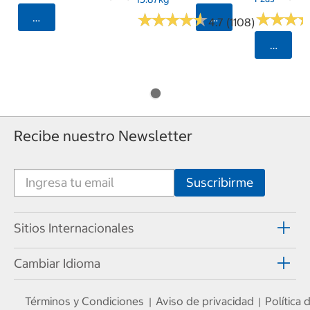
★
★
★
★
★
★
★
★
★
★
★
★
★
★
★
★
Seleccionar Código Postal
Seleccionar Código
4.7 (1108)
Selecci
Recibe nuestro Newsletter
Sitios Internacionales
Cambiar Idioma
Términos y Condiciones
Aviso de privacidad
Política
|
|