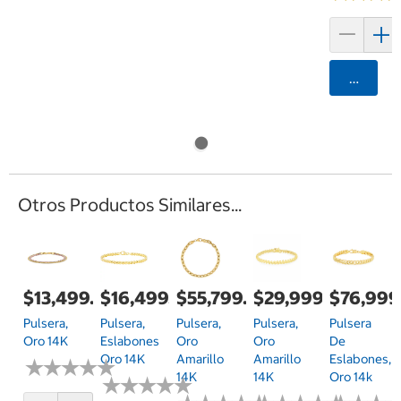
Agrega
Otros Productos Similares...
$13,499.00
$16,499.00
$55,799.00
$29,999.00
$76,999
Pulsera,
Pulsera,
Pulsera,
Pulsera,
Pulsera
Oro 14K
Eslabones
Oro
Oro
De
Oro 14K
Amarillo
Amarillo
Eslabones,
★
★
★
★
★
★
★
★
★
★
14K
14K
Oro 14k
★
★
★
★
★
★
★
★
★
★