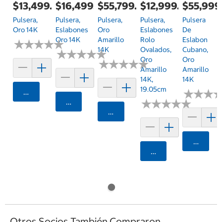
$13,499.00
$16,499.00
$55,799.00
$12,999.00
$55,999
Pulsera,
Pulsera,
Pulsera,
Pulsera,
Pulsera
Oro 14K
Eslabones
Oro
Eslabones
De
Oro 14K
Amarillo
Rolo
Eslabon
★
★
★
★
★
★
★
★
★
★
14K
Ovalados,
Cubano,
★
★
★
★
★
★
★
★
★
★
Oro
Oro
★
★
★
★
★
★
★
★
★
★
Amarillo
Amarillo
14K,
14K
19.05cm
Agregar
★
★
★
★
★
★
Agregar
★
★
★
★
★
★
★
★
★
★
Agregar
Agrega
Agregar
Otros Socios También Compraron...