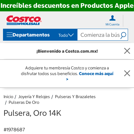
Increíbles descuentos en Productos Apple
Ir
Ir
directo
directo
Mi Cuenta
al
al
contenido
menú
Departamentos
Todo
de
navegación
¡Bienvenido a Costco.com.mx!
Adquiere tu membresía Costco y comienza a
disfrutar todos sus beneficios.
Conoce más aquí
>
Inicio
Joyería Y Relojes
Pulseras Y Brazaletes
Pulseras De Oro
Pulsera, Oro 14K
#
1978687