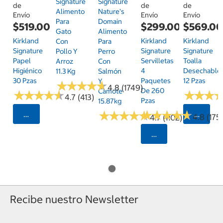
Signature
Signature
de
de
de
Alimento
Nature's
Envío
Envío
Envío
Para
Domain
$519.00
$299.00
$569.0
Gato
Alimento
Kirkland
Kirkland
Kirkland
Con
Para
Signature
Signature
Signature
Pollo Y
Perro
Papel
Servilletas
Toalla
Arroz
Con
Higiénico
4
Desechable
11.3 Kg
Salmón
30 Pzas
Paquetes
12 Pzas
Y
★
★
★
★
★
★
★
★
★
★
4.8 (1749)
De 260
Camote
★
★
★
★
★
★
★
★
★
★
★
★
★
★
★
★
4.7 (413)
Pzas
15.87kg
★
★
★
★
★
★
★
★
★
★
★
★
★
★
★
★
★
★
★
★
Seleccionar Código Postal
Selecci
4.8 (175)
4.7 (1102)
Seleccionar Código
Recibe nuestro Newsletter