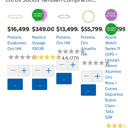
$16,499.00
$349.00
$13,499.00
$55,799.00
$12,299
Pulsera,
Nautica
Pulsera,
Pulsera,
Apple
Eslabones
Voyage
Oro 14K
Oro
Watch
Oro 14K
100 Ml
Amarillo
Series 11
★
★
★
★
★
★
★
★
★
★
14K
(GPS +
★
★
★
★
★
★
★
★
★
★
★
★
★
★
★
★
★
★
★
★
4.6 (271)
Celular)
★
★
★
★
★
★
★
★
★
★
46mm
Aluminio
Oro
Agregar
Rosa +
Agregar
Agregar
Correa
Agregar
Deportiva
Rubor
Claro -
Talla
S/M
★
★
★
★
★
★