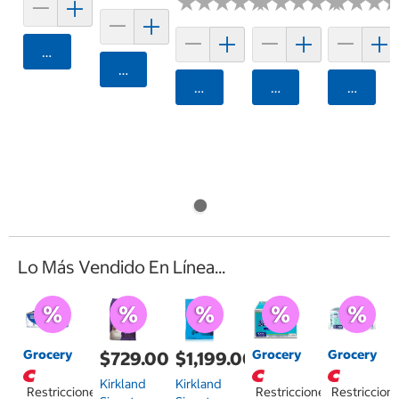
★
★
★
★
★
★
★
★
★
★
★
★
★
★
★
★
★
★
★
★
★
★
★
★
★
★
Agregar
Agregar
Agregar
Agregar
Agrega
Lo Más Vendido En Línea...
Grocery
Grocery
Grocery
$729.00
$1,199.00
Kirkland
Kirkland
Restricciones
Restricciones
Restriccion