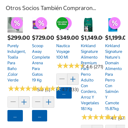
Otros Socios También Compraron...
$299.00
$729.00
$349.00
$1,149.00
$1,199.0
Purely
Scoop
Nautica
Kirkland
Kirkland
Indulgent,
Away
Voyage
Signature
Signature
Toalla
Complete
100 Ml
Alimento
Nature's
Para
Arena
Premium
Domain
★
★
★
★
★
★
★
★
★
★
4.6 (271)
Baño
Para
Para
Alimento
,Color
Gatos
Perro
Para
Verde
19 Kg
Adulto
Perro
Con
Con
★
★
★
★
★
★
★
★
★
★
★
★
★
★
★
★
★
★
★
★
5.0 (5)
4.7 (133)
Cordero,
Salmón
Agregar
Arroz Y
Y
Vegetales
Camote
18.1 Kg
15.87kg
Agregar
Agregar
★
★
★
★
★
★
★
★
★
★
★
★
★
★
★
★
4.7 (678