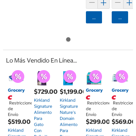
Agregar
Agrega
Lo Más Vendido En Línea...
Grocery
Grocery
Grocery
$729.00
$1,199.00
Kirkland
Kirkland
Restricciones
Restricciones
Restriccion
Signature
Signature
de
de
de
Alimento
Nature's
Envío
Envío
Envío
Para
Domain
$519.00
$299.00
$569.0
Gato
Alimento
Kirkland
Kirkland
Kirkland
Con
Para