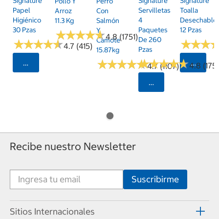
Signature
Signature
Signature
Pollo Y
Perro
Papel
Servilletas
Toalla
Arroz
Con
Higiénico
4
Desechable
11.3 Kg
Salmón
30 Pzas
Paquetes
12 Pzas
Y
★
★
★
★
★
★
★
★
★
★
4.8 (1751)
De 260
Camote
★
★
★
★
★
★
★
★
★
★
★
★
★
★
★
★
4.7 (415)
Pzas
15.87kg
★
★
★
★
★
★
★
★
★
★
★
★
★
★
★
★
★
★
★
★
Seleccionar Código Postal
Selecci
4.8 (175)
4.7 (1107)
Seleccionar Código
Recibe nuestro Newsletter
Sitios Internacionales