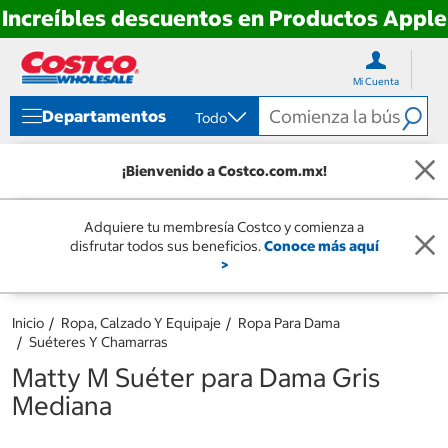
Increíbles descuentos en Productos Apple
Ir
Ir
directo
directo
Mi Cuenta
al
al
contenido
menú
Departamentos
Todo
de
navegación
¡Bienvenido a Costco.com.mx!
Adquiere tu membresía Costco y comienza a
disfrutar todos sus beneficios.
Conoce más aquí
>
Inicio
Ropa, Calzado Y Equipaje
Ropa Para Dama
Suéteres Y Chamarras
Matty M Suéter para Dama Gris
Mediana