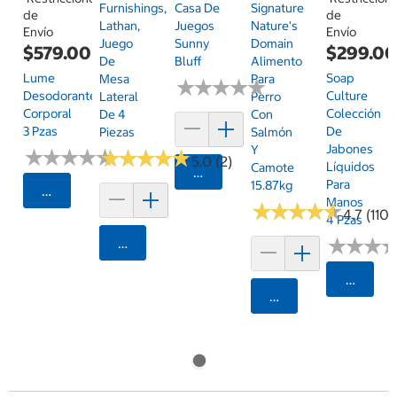
Furnishings,
Casa De
Signature
de
de
Lathan,
Juegos
Nature's
Envío
Envío
Juego
Sunny
Domain
$579.00
$299.0
De
Bluff
Alimento
Lume
Soap
Mesa
Para
★
★
★
★
★
★
★
★
★
★
Desodorante
Culture
Lateral
Perro
Corporal
Colección
De 4
Con
3 Pzas
De
Piezas
Salmón
Jabones
Y
★
★
★
★
★
★
★
★
★
★
★
★
★
★
★
★
★
★
★
★
5.0 (2)
Líquidos
Camote
Agregar
Para
15.87kg
Seleccionar Código Postal
Manos
★
★
★
★
★
★
★
★
★
★
4.7 (1107
4 Pzas
★
★
★
★
★
★
Agregar
Selecci
Agregar