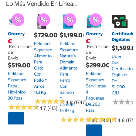
Lo Más Vendido En Línea...
Grocery
Grocery
Certificado
$729.00
$1,199.00
Digitales
Kirkland
Kirkland
Restricciones
Restricciones
$1,599.
Signature
Signature
de
de
Alimento
Nature's
Uber
Envío
Envío
Para
Domain
Dos
$519.00
$299.00
Gato
Alimento
Certificados
Kirkland
Kirkland
Con
Para
Digitales
Signature
Signature
Pollo Y
Perro
De
Papel
Servilletas
Arroz
Con
$1,000
Higiénico
4
11.3 Kg
Salmón
C/u
30 Pzas
Paquetes
Y
★
★
★
★
★
★
★
★
★
★
★
★
★
★
★
★
4.8 (1747)
De 260
Camote
★
★
★
★
★
★
★
★
★
★
4.7 (413)
Pzas
15.87kg
★
★
★
★
★
★
★
★
★
★
★
★
★
★
★
★
★
★
★
★
Seleccionar Código Postal
4.8 (175)
4.7 (1102)
Seleccionar Código