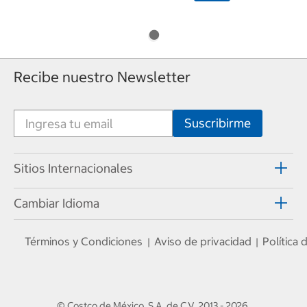
Recibe nuestro Newsletter
Sitios Internacionales
Cambiar Idioma
Términos y Condiciones
Aviso de privacidad
Política
|
|
© Costco de México, S.A. de C.V.
2013 - 2026
.