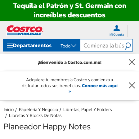
Tequila el Patrón y St. Germain con
increíbles descuentos
Ir
Ir
directo
directo
Mi Cuenta
al
al
contenido
menú
Departamentos
Todo
de
navegación
¡Bienvenido a Costco.com.mx!
Adquiere tu membresía Costco y comienza a
disfrutar todos sus beneficios.
Conoce más aquí
>
Inicio
Papelería Y Negocio
Libretas, Papel Y Folders
Libretas Y Blocks De Notas
Planeador Happy Notes