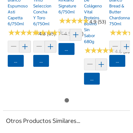
Espumoso
Seleccion
Signature
Colágeno
Bread &
Asti
Concha
6/750ml
Vital
Butter
Capetta
Y Toro
Proteins
Chardonnay
★
★
★
★
★
★
★
★
★
★
4.9 (53)
6/750ml
6/750ml
Bovino
750ml
Sin
★
★
★
★
★
★
★
★
★
★
★
★
★
★
★
★
★
★
★
★
★
★
★
★
★
★
4.8 (65)
4.5 (342)
Sabor
680g
Agregar
★
★
★
★
★
★
★
★
★
★
4.8 (33)
Agregar
Agregar
Agrega
Agregar
Otros Productos Similares...