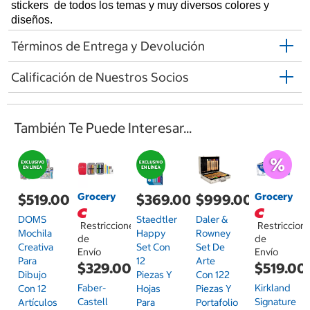
stickers de todos los temas y muy diversos colores y
diseños.
Términos de Entrega y Devolución
Calificación de Nuestros Socios
También Te Puede Interesar...
Grocery
Grocery
$519.00
$369.00
$999.00
DOMS
Staedtler
Daler &
Restricciones
Restriccion
Mochila
Happy
Rowney
de
de
Creativa
Set Con
Set De
Envío
Envío
Para
12
Arte
$329.00
$519.00
Dibujo
Piezas Y
Con 122
Faber-
Kirkland
Con 12
Hojas
Piezas Y
Castell
Signature
Artículos
Para
Portafolio