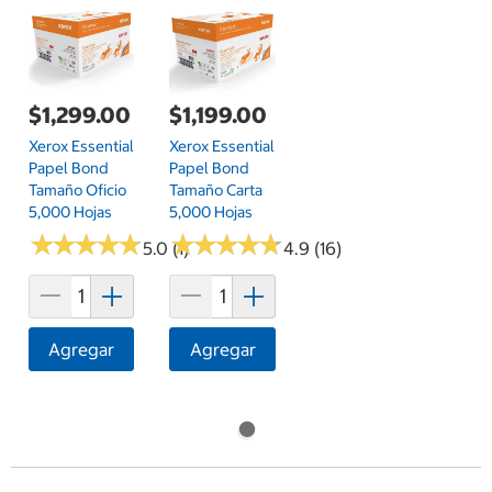
$1,299.00
$1,199.00
Xerox Essential
Xerox Essential
Papel Bond
Papel Bond
Tamaño Oficio
Tamaño Carta
5,000 Hojas
5,000 Hojas
★
★
★
★
★
★
★
★
★
★
★
★
★
★
★
★
★
★
★
★
5.0 (1)
4.9 (16)
Agregar
Agregar