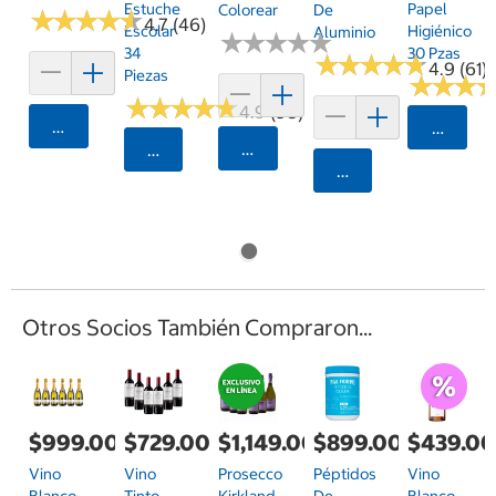
Estuche
Papel
Colorear
De
★
★
★
★
★
★
★
★
★
★
4.7 (46)
Escolar
Higiénico
Aluminio
★
★
★
★
★
★
★
★
★
★
34
30 Pzas
★
★
★
★
★
★
★
★
★
★
4.9 (61)
Piezas
★
★
★
★
★
★
★
★
★
★
★
★
★
★
★
★
4.9 (98)
Agregar
Selecci
Agregar
Seleccionar Código Postal
Agregar
Otros Socios También Compraron...
$999.00
$729.00
$1,149.00
$899.00
$439.0
Vino
Vino
Prosecco
Péptidos
Vino
Blanco
Tinto
Kirkland
De
Blanco