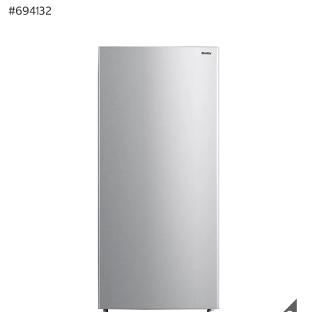
#
694132