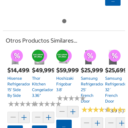
Agrega
Otros Productos Similares...
$14,499.00
$49,999.00
$59,999.00
$25,999.00
$25,699
Hisense
Thor
Hoshizaki
Samsung
Samsung
Refrigerador
Kitchen
Frigobar
Refrigerador
Refrigerado
15' Side
Congelador
3.8'
25'
32´
By Side
3.36"
French
French
★
★
★
★
★
★
★
★
★
★
Door
Door
★
★
★
★
★
★
★
★
★
★
★
★
★
★
★
★
★
★
★
★
★
★
★
★
★
★
★
★
★
★
★
★
★
★
★
★
3.9 (7)
Agregar