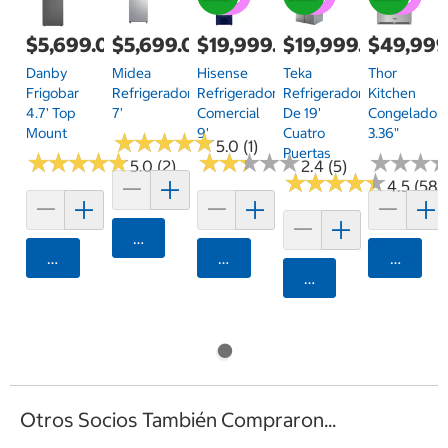
$5,699.00
$5,699.00
$19,999.00
$19,999.00
$49,999
Danby
Midea
Hisense
Teka
Thor
Frigobar
Refrigerador
Refrigerador
Refrigerador
Kitchen
4.7' Top
7'
Comercial
De 19'
Congelador
Mount
9'
Cuatro
3.36"
★
★
★
★
★
★
★
★
★
★
5.0 (1)
Puertas
★
★
★
★
★
★
★
★
★
★
★
★
★
★
★
★
★
★
★
★
★
★
★
★
★
★
5.0 (2)
2.4 (5)
★
★
★
★
★
★
★
★
★
★
4.5 (58)
Agregar
Agregar
Agregar
Agrega
Agregar
Otros Socios También Compraron...