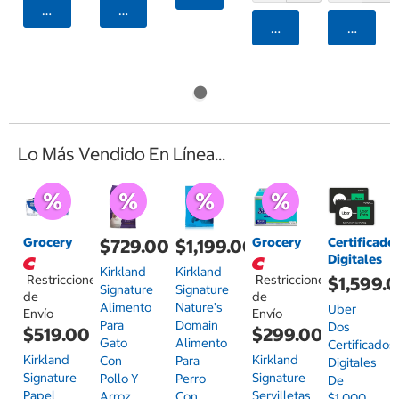
Agregar
Agregar
Agregar
Agrega
Lo Más Vendido En Línea...
Grocery
Grocery
Certificado
$729.00
$1,199.00
Digitales
Kirkland
Kirkland
Restricciones
Restricciones
$1,599.
Signature
Signature
de
de
Alimento
Nature's
Uber
Envío
Envío
Para
Domain
Dos
$519.00
$299.00
Gato
Alimento
Certificados
Kirkland
Kirkland
Con
Para
Digitales
Signature
Signature
Pollo Y
Perro
De
Papel
Servilletas
Arroz
Con
$1,000