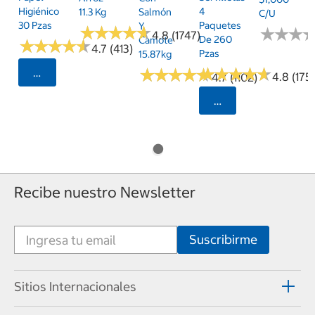
Higiénico
4
11.3 Kg
Salmón
C/u
30 Pzas
Paquetes
Y
★
★
★
★
★
★
★
★
★
★
★
★
★
★
★
★
4.8 (1747)
De 260
Camote
★
★
★
★
★
★
★
★
★
★
4.7 (413)
Pzas
15.87kg
★
★
★
★
★
★
★
★
★
★
★
★
★
★
★
★
★
★
★
★
Seleccionar Código Postal
4.8 (175)
4.7 (1102)
Seleccionar Código
Recibe nuestro Newsletter
Sitios Internacionales