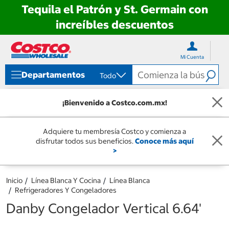
Tequila el Patrón y St. Germain con
increíbles descuentos
Ir
Ir
directo
directo
Mi Cuenta
al
al
contenido
menú
Departamentos
Todo
de
navegación
¡Bienvenido a Costco.com.mx!
Adquiere tu membresía Costco y comienza a
disfrutar todos sus beneficios.
Conoce más aquí
>
Inicio
Línea Blanca Y Cocina
Línea Blanca
Refrigeradores Y Congeladores
Danby Congelador Vertical 6.64'