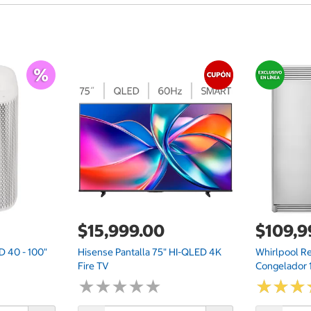
$15,999.00
$109,9
 40 - 100"
Hisense Pantalla 75" HI-QLED 4K
Whirlpool Re
Fire TV
Congelador 1
★
★
★
★
★
★
★
★
★
★
★
★
★
★
★
★