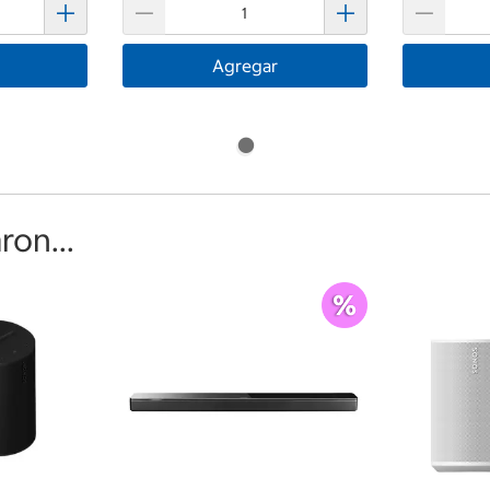
Agregar
on...