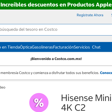
Increíbles descuentos en Productos Apple
Regístrate Ahora
 en Tienda
Óptica
Gasolineras
Facturación
Servicios
Chat
¡Bienvenido a Costco.com.mx!
 membresía Costco y comienza a disfrutar todos sus beneficios.
Conoce
ideo
Hisense Min
4K C2