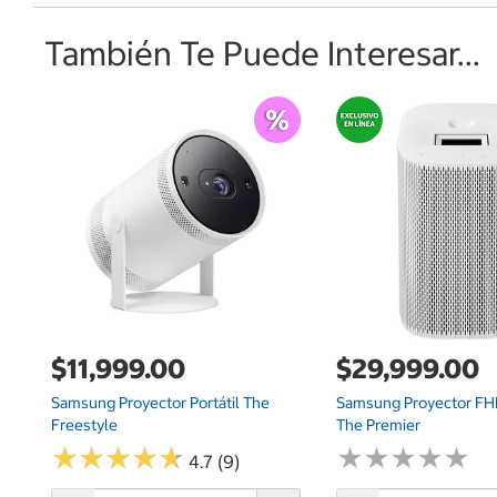
También Te Puede Interesar...
$11,999.00
$29,999.00
Samsung Proyector Portátil The
Samsung Proyector FHD
Freestyle
The Premier
★
★
★
★
★
★
★
★
★
★
★
★
★
★
★
★
★
★
★
★
4.7 (9)