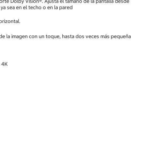
orte Dolby Vision®. Ajusta el tamaño de la pantalla desde
 ya sea en el techo o en la pared
orizontal.
ño de la imagen con un toque, hasta dos veces más pequeña
d 4K