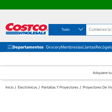
Ir
Ir
directo
directo
al
al
contenido
menú
Todo
de
navegación
Departamentos
Grocery
Membresías
Llantas
Recógelo
Adquiere tu
Inicio
Electrónicos
Pantallas Y Proyectores
Proyectores De V