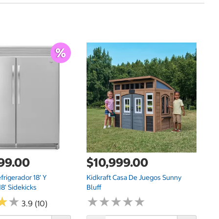
$
Pi
C
99.00
$10,999.00
frigerador 18' Y
Kidkraft Casa De Juegos Sunny
8' Sidekicks
Bluff
★
★
★
★
★
★
★
★
★
★
★
★
★
★
3.9 (10)