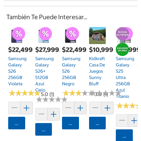
También Te Puede Interesar...
$22,499.00
$27,999.00
$22,499.00
$10,999.00
$28,999
Samsung
Samsung
Samsung
Kidkraft
Samsung
Galaxy
Galaxy
Galaxy
Casa De
Galaxy
S26
S26+
S26
Juegos
S25
256GB
512GB
256GB
Sunny
Ultra
Violeta
Azul
Negro
Bluff
256GB
Cielo
Azul
★
★
★
★
★
★
★
★
★
★
★
★
★
★
★
★
★
★
★
★
★
★
★
★
★
★
★
★
★
★
5.0 (1)
3.0 (1)
Titanio
★
★
★
★
★
★
★
★
★
★
★
★
★
★
★
★
Agregar
Agregar
Agregar
Agregar
Agrega