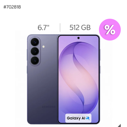
#
702818