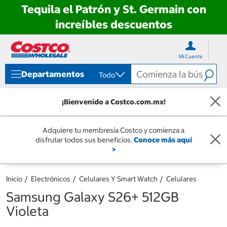
Tequila el Patrón y St. Germain con
increíbles descuentos
Ir
Ir
directo
directo
Mi Cuenta
al
al
contenido
menú
Departamentos
Todo
de
navegación
¡Bienvenido a Costco.com.mx!
Adquiere tu membresía Costco y comienza a
disfrutar todos sus beneficios.
Conoce más aquí
>
Inicio
Electrónicos
Celulares Y Smart Watch
Celulares
Samsung Galaxy S26+ 512GB
Violeta