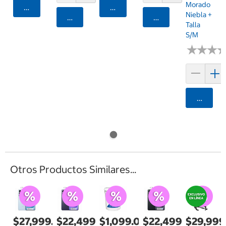
Morado
Agregar
Agregar
Niebla +
Agregar
Agregar
Talla
S/M
★
★
★
★
★
★
Agrega
Otros Productos Similares...
$27,999.00
$22,499.00
$1,099.00
$22,499.00
$29,999