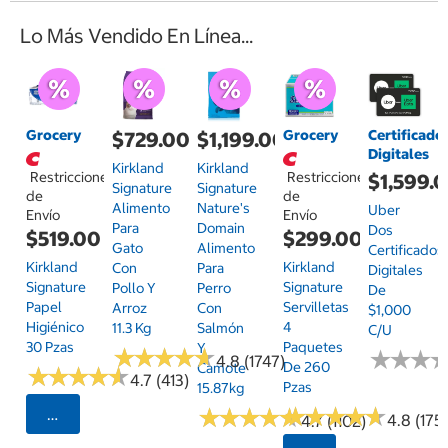
Lo Más Vendido En Línea...
Grocery
Grocery
Certificado
$729.00
$1,199.00
Digitales
Kirkland
Kirkland
Restricciones
Restricciones
$1,599.
Signature
Signature
de
de
Alimento
Nature's
Uber
Envío
Envío
Para
Domain
Dos
$519.00
$299.00
Gato
Alimento
Certificados
Kirkland
Kirkland
Con
Para
Digitales
Signature
Signature
Pollo Y
Perro
De
Papel
Servilletas
Arroz
Con
$1,000
Higiénico
4
11.3 Kg
Salmón
C/u
30 Pzas
Paquetes
Y
★
★
★
★
★
★
★
★
★
★
★
★
★
★
★
★
4.8 (1747)
De 260
Camote
★
★
★
★
★
★
★
★
★
★
4.7 (413)
Pzas
15.87kg
★
★
★
★
★
★
★
★
★
★
★
★
★
★
★
★
★
★
★
★
Seleccionar Código Postal
4.8 (175)
4.7 (1102)