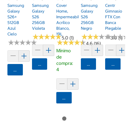
Samsung
Samsung
Cover
Samsung
Centr
Galaxy
Galaxy
Home,
Galaxy
Gimnasio
S26+
S26
Impermeabilizante
S26
FTX Con
512GB
256GB
Acrílico
256GB
Banca
Azul
Violeta
Blanco,
Negro
Plegable
Cielo
19L
★
★
★
★
★
★
★
★
★
★
★
★
★
★
★
★
★
★
★
★
★
★
★
★
★
★
5.0 (1)
3.0 (1)
★
★
★
★
★
★
★
★
★
★
★
★
★
★
★
★
★
★
★
★
4.6 (16)
Mínimo
de
compra:
Agregar
Agregar
Agrega
4
Agregar
Agregar