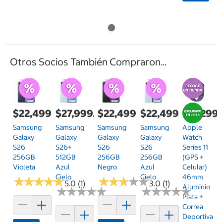
Otros Socios También Compraron...
$22,499.00
$27,999.00
$22,499.00
$22,499.00
$12,299
Samsung
Samsung
Samsung
Samsung
Apple
Galaxy
Galaxy
Galaxy
Galaxy
Watch
S26
S26+
S26
S26
Series 11
256GB
512GB
256GB
256GB
(GPS +
Violeta
Azul
Negro
Azul
Celular)
Cielo
Cielo
46mm
★
★
★
★
★
★
★
★
★
★
★
★
★
★
★
★
★
★
★
★
5.0 (1)
3.0 (1)
Aluminio
★
★
★
★
★
★
★
★
★
★
★
★
★
★
★
★
★
★
★
★
Plata +
Correa
Deportiva