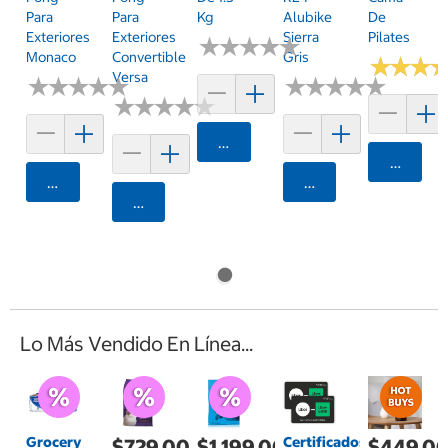
Para
Para
Kg
Alubike
De
Exteriores
Exteriores
Sierra
Pilates
★
★
★
★
★
★
★
★
★
★
Monaco
Convertible
Gris
★
★
★
★
★
★
Versa
★
★
★
★
★
★
★
★
★
★
★
★
★
★
★
★
★
★
★
★
★
★
★
★
★
★
★
★
★
★
Agregar
Agrega
Agregar
Agregar
Agregar
Lo Más Vendido En Línea...
Grocery
Certificados
$729.00
$1,199.00
$449.0