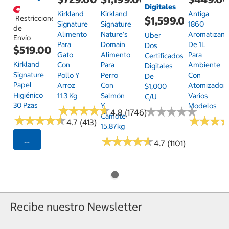
Digitales
Kirkland
Kirkland
Antiga
Restricciones
$1,599.00
Signature
Signature
1860
de
Alimento
Nature's
Aromatizant
Uber
Envío
Para
Domain
De 1L
Dos
$519.00
Gato
Alimento
Para
Certificados
Kirkland
Con
Para
Ambiente
Digitales
Signature
Pollo Y
Perro
Con
De
Papel
Arroz
Con
Atomizador,
$1,000
Higiénico
11.3 Kg
Salmón
Varios
C/u
30 Pzas
Y
Modelos
★
★
★
★
★
★
★
★
★
★
★
★
★
★
★
★
★
★
★
★
4.8 (1746)
Camote
★
★
★
★
★
★
★
★
★
★
★
★
★
★
★
★
4.7 (413)
15.87kg
★
★
★
★
★
★
★
★
★
★
Seleccionar Código Postal
4.7 (1101)
Recibe nuestro Newsletter