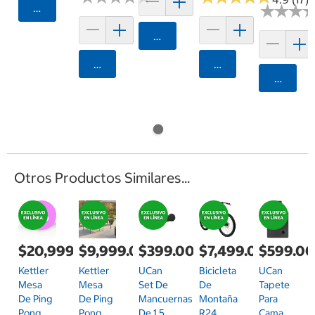
Agregar
★
★
★
★
★
★
Agregar
Agregar
Agregar
Agrega
Otros Productos Similares...
$20,999.00
$9,999.00
$399.00
$7,499.00
$599.0
Kettler
Kettler
UCan
Bicicleta
UCan
Mesa
Mesa
Set De
De
Tapete
De Ping
De Ping
Mancuernas
Montaña
Para
Pong
Pong
De 1.5
R24
Cama