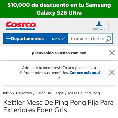
$10,000 de descuento en tu Samsung
Galaxy S26 Ultra
Ir
Ir
directo
directo
Mi Cuenta
al
al
contenido
menú
Departamentos
Todo
de
navegación
¡Bienvenido a Costco.com.mx!
Adquiere tu membresía Costco y comienza a
disfrutar todos sus beneficios.
Conoce más aquí
>
Inicio
Deportes
Salón De Juegos
Mesa De Ping Pong
Kettler Mesa De Ping Pong Fija Para
Exteriores Eden Gris