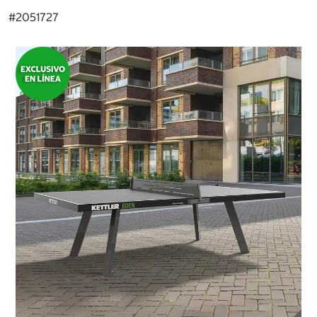
#
2051727