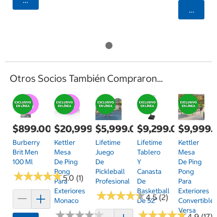
Agregar
Agrega
Otros Socios También Compraron...
$899.00
$20,999.00
$5,999.00
$9,299.00
$9,999.
Burberry
Kettler
Lifetime
Lifetime
Kettler
Brit Men
Mesa
Juego
Tablero
Mesa
100 Ml
De Ping
De
Y
De Ping
Pong
Pickleball
Canasta
Pong
★
★
★
★
★
★
★
★
★
★
5.0 (1)
Para
Profesional
De
Para
Exteriores
Basketball
Exteriores
★
★
★
★
★
★
★
★
★
★
4.5 (2)
Monaco
De 52"
Convertible
Versa
★
★
★
★
★
★
★
★
★
★
★
★
★
★
★
★
★
★
★
★
4.9 (17)