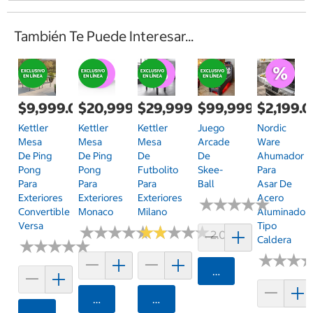
También Te Puede Interesar...
$9,999.00
$20,999.00
$29,999.00
$99,999.00
$2,199.
Kettler
Kettler
Kettler
Juego
Nordic
Mesa
Mesa
Mesa
Arcade
Ware
De Ping
De Ping
De
De
Ahumador
Pong
Pong
Futbolito
Skee-
Para
Para
Para
Para
Ball
Asar De
Exteriores
Exteriores
Exteriores
Acero
★
★
★
★
★
★
★
★
★
★
Convertible
Monaco
Milano
Aluminado
Versa
Tipo
★
★
★
★
★
★
★
★
★
★
★
★
★
★
★
★
★
★
★
★
2.0 (1)
Caldera
★
★
★
★
★
★
★
★
★
★
★
★
★
★
★
★
Agregar
Agregar
Agregar