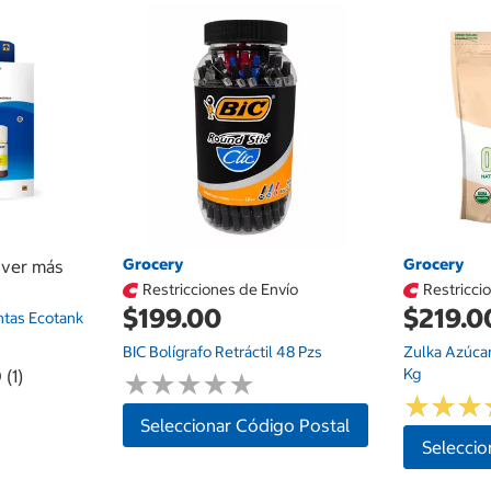
Grocery
Grocery
a ver más
Restricciones de Envío
Restricci
$199.00
$219.0
ntas Ecotank
BIC Bolígrafo Retráctil 48 Pzs
Zulka Azúca
Kg
 (1)
★
★
★
★
★
★
★
★
★
★
★
★
★
★
★
★
Seleccionar Código Postal
Seleccio