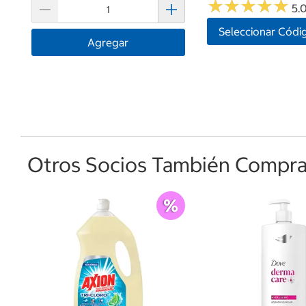
★
★
★
★
★
★
★
★
★
★
5.0
Seleccionar Códi
Agregar
Otros Socios También Comprar