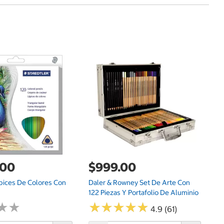
$
Cu
Wa
.00
$999.00
pices De Colores Con
Daler & Rowney Set De Arte Con
122 Piezas Y Portafolio De Aluminio
★
★
★
★
★
★
★
★
★
★
★
★
★
★
4.9 (61)