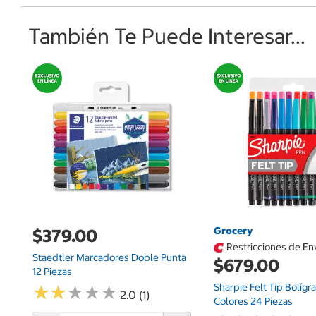
También Te Puede Interesar...
Grocery
$379.00
Restricciones de En
Staedtler Marcadores Doble Punta
$679.00
12 Piezas
Sharpie Felt Tip Bolígr
★
★
★
★
★
★
★
★
★
★
2.0 (1)
Colores 24 Piezas