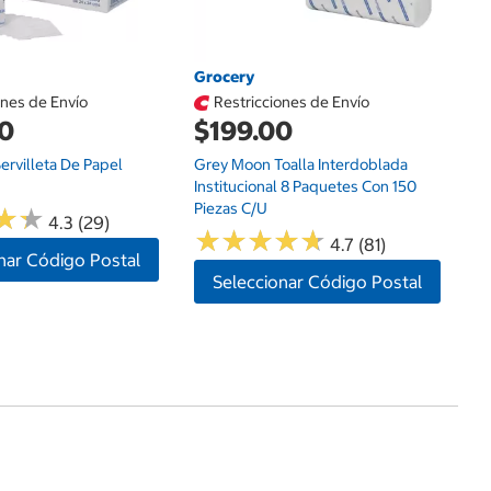
Grocery
ones de Envío
Restricciones de Envío
00
$199.00
rvilleta De Papel
Grey Moon Toalla Interdoblada
Institucional 8 Paquetes Con 150
Piezas C/u
★
★
★
★
4.3 (29)
★
★
★
★
★
★
★
★
★
★
4.7 (81)
nar Código Postal
Seleccionar Código Postal