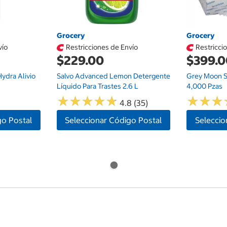
Grocery
Grocery
vío
Restricciones de Envío
Restricci
$229.00
$399.
ydra Alivio
Salvo Advanced Lemon Detergente
Grey Moon Se
Líquido Para Trastes 2.6 L
4,000 Pzas
★
★
★
★
★
★
★
★
★
★
★
★
★
★
★
★
4.8 (35)
go Postal
Seleccionar Código Postal
Seleccio