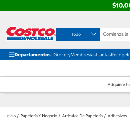
$10,0
Ir
Ir
directo
directo
al
al
contenido
menú
Todo
de
navegación
Departamentos
Grocery
Membresías
Llantas
Recógelo
Adquiere tu
Inicio
Papelería Y Negocio
Artículos De Papelería
Adhesivos