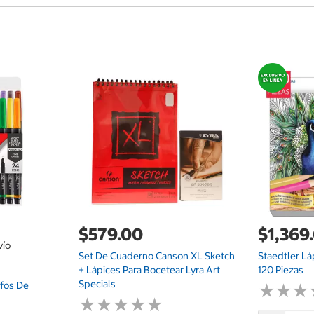
$579.00
$1,369
vío
Set De Cuaderno Canson XL Sketch
Staedtler Lá
+ Lápices Para Bocetear Lyra Art
120 Piezas
Specials
afos De
★
★
★
★
★
★
★
★
★
★
★
★
★
★
★
★