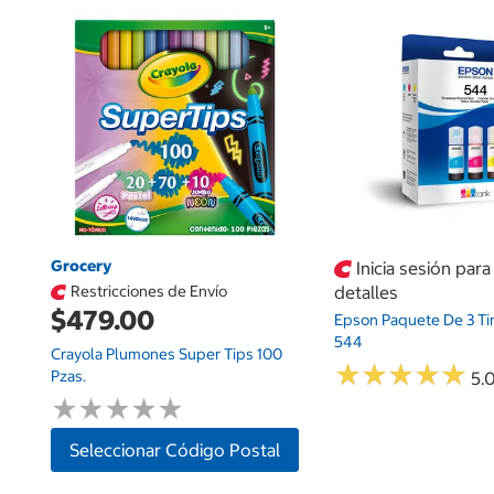
Grocery
Inicia sesión par
Restricciones de Envío
detalles
$479.00
Epson Paquete De 3 Ti
544
Crayola Plumones Super Tips 100
★
★
★
★
★
★
★
★
★
★
Pzas.
5.0
★
★
★
★
★
★
★
★
★
★
Seleccionar Código Postal