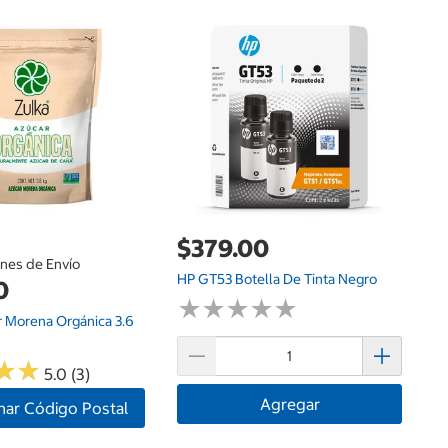
G
$
Sa
P
$379.00
ones de Envío
HP GT53 Botella De Tinta Negro
0
★
★
★
★
★
★
★
★
★
★
r Morena Orgánica 3.6
★
★
★
★
5.0 (3)
Agregar
nar Código Postal