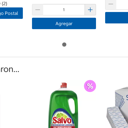
 (2)
go Postal
Agregar
on...