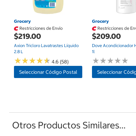
Grocery
Grocery
Restricciones de Envío
Restricciones de En
$219.00
$209.00
Axion Tricloro Lavatrastes Líquido
Dove Acondicionador H
2.8 L
1l
★
★
★
★
★
★
★
★
★
★
★
★
★
★
★
★
★
★
★
★
4.6 (58)
Seleccionar Código Postal
Seleccionar Códi
Otros Productos Similares...