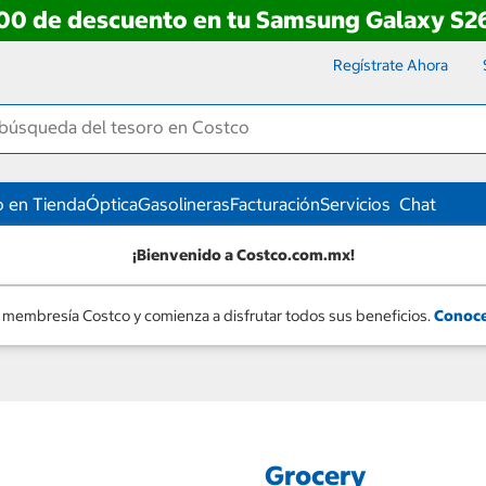
00 de descuento en tu Samsung Galaxy S26
Regístrate Ahora
 en Tienda
Óptica
Gasolineras
Facturación
Servicios
Chat
¡Bienvenido a Costco.com.mx!
 membresía Costco y comienza a disfrutar todos sus beneficios.
Conoce
Grocery