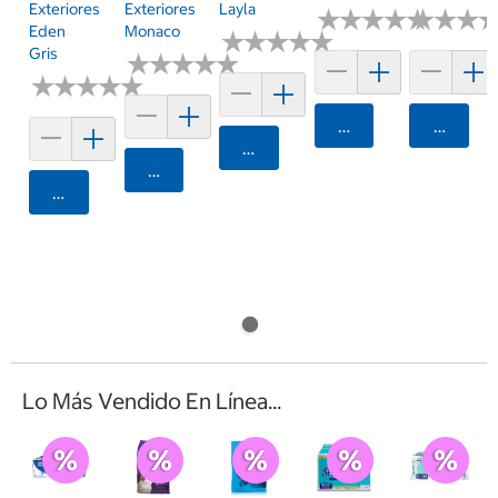
Exteriores
Exteriores
Layla
★
★
★
★
★
★
★
★
★
★
★
★
★
★
★
★
Eden
Monaco
★
★
★
★
★
★
★
★
★
★
Gris
★
★
★
★
★
★
★
★
★
★
★
★
★
★
★
★
★
★
★
★
Agregar
Agrega
Agregar
Agregar
Agregar
Lo Más Vendido En Línea...