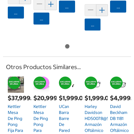
Agregar
Agrega
Agregar
Agregar
Agregar
Otros Productos Similares...
$37,999.00
$20,999.00
$1,999.00
$1,999.00
$4,999.
Kettler
Kettler
UCan
Harley
David
Mesa
Mesa
Barra
Davidson
Beckham
De Ping
De Ping
Barre
HD50078@54092
DB 1181
Pong
Pong
De
Armazón
Armazón
Fija Para
Para
Pared
Oftálmico
Oftálmico