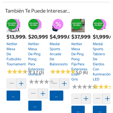
También Te Puede Interesar...
$13,999.00
$20,999.00
$4,999.00
$37,999.00
$1,999.
Kettler
Kettler
Medal
Kettler
Medal
Mesa
Mesa
Sports
Mesa
Sports
De
De Ping
Arcade
De Ping
Tablero
Futbolito
Pong
De
Pong
De
Tournament
Para
Baloncesto
Fija Para
Dardos
Exteriores
Exteriores
Con
★
★
★
★
★
★
★
★
★
★
★
★
★
★
★
★
★
★
★
★
3.7 (3)
5.0 (6)
Monaco
Eden
Iluminación
Gris
LED
★
★
★
★
★
★
★
★
★
★
★
★
★
★
★
★
★
★
★
★
★
★
★
★
★
★
Agregar
Agregar
Agregar
Agregar
Agrega