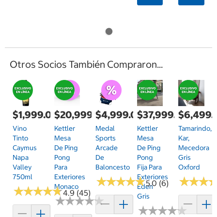
Otros Socios También Compraron...
$1,999.00
$20,999.00
$4,999.00
$37,999.00
$6,499.
Vino
Kettler
Medal
Kettler
Tamarindo,
Tinto
Mesa
Sports
Mesa
Kar,
Caymus
De Ping
Arcade
De Ping
Mecedora
Napa
Pong
De
Pong
Gris
Valley
Para
Baloncesto
Fija Para
Oxford
750ml
Exteriores
Exteriores
★
★
★
★
★
★
★
★
★
★
★
★
★
★
★
★
5.0 (6)
Monaco
Eden
★
★
★
★
★
★
★
★
★
★
4.9 (45)
Gris
★
★
★
★
★
★
★
★
★
★
★
★
★
★
★
★
★
★
★
★