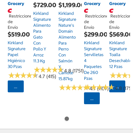
Grocery
Grocery
Grocery
$729.00
$1,199.00
Kirkland
Kirkland
Restricciones
Restricciones
Restriccion
Signature
Signature
de
de
de
Alimento
Nature's
Envío
Envío
Envío
Para
Domain
$519.00
$299.00
$569.0
Gato
Alimento
Kirkland
Kirkland
Kirkland
Con
Para
Signature
Signature
Signature
Pollo Y
Perro
Papel
Servilletas
Toalla
Arroz
Con
Higiénico
4
Desechable
11.3 Kg
Salmón
30 Pzas
Paquetes
12 Pzas
Y
★
★
★
★
★
★
★
★
★
★
4.8 (1751)
De 260
Camote
★
★
★
★
★
★
★
★
★
★
★
★
★
★
★
★
4.7 (415)
Pzas
15.87kg
★
★
★
★
★
★
★
★
★
★
★
★
★
★
★
★
★
★
★
★
Seleccionar Código Postal
Selecci
4.8 (175)
4.7 (1107)
Seleccionar Código