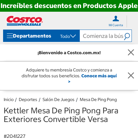
Increíbles descuentos en Productos Apple
Ir
Ir
directo
directo
Mi Cuenta
al
al
contenido
menú
Departamentos
Todo
de
navegación
¡Bienvenido a Costco.com.mx!
Adquiere tu membresía Costco y comienza a
disfrutar todos sus beneficios.
Conoce más aquí
>
Inicio
Deportes
Salón De Juegos
Mesa De Ping Pong
Kettler Mesa De Ping Pong Para
Exteriores Convertible Versa
#
2041227