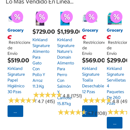
Lo Más Vendido En Línea...
Grocery
Grocery
Grocery
$729.00
$1,199.00
Kirkland
Kirkland
Restricciones
Restricciones
Restriccion
Signature
Signature
de
de
de
Alimento
Nature's
Envío
Envío
Envío
Para
Domain
$519.00
$569.00
$299.0
Gato
Alimento
Kirkland
Kirkland
Kirkland
Con
Para
Signature
Signature
Signature
Pollo Y
Perro
Papel
Toalla
Servilletas
Arroz
Con
Higiénico
Desechable
4
11.3 Kg
Salmón
30 Pzas
12 Pzas
Paquetes
Y
★
★
★
★
★
★
★
★
★
★
4.8 (1751)
De 260
Camote
★
★
★
★
★
★
★
★
★
★
★
★
★
★
★
★
★
★
★
★
4.7 (415)
4.8 (497
Pzas
15.87kg
★
★
★
★
★
★
★
★
★
★
★
★
★
★
★
★
Seleccionar Código Postal
Seleccionar Código
4.7 (1108)
Selecci