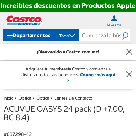
Increíbles descuentos en Productos Apple
Ir
Ir
directo
directo
Mi Cuenta
al
al
contenido
menú
Departamentos
Todo
de
navegación
¡Bienvenido a Costco.com.mx!
Adquiere tu membresía Costco y comienza a
disfrutar todos sus beneficios.
Conoce más aquí
>
Inicio
Óptica
Óptica
Lentes De Contacto
ACUVUE OASYS 24 pack (D +7.00,
BC 8.4)
#
637298-42