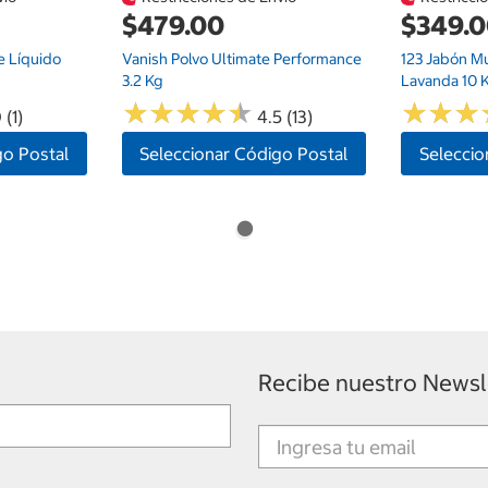
$479.00
$349.
e Líquido
Vanish Polvo Ultimate Performance
123 Jabón M
3.2 Kg
Lavanda 10 
★
★
★
★
★
★
★
★
★
★
★
★
★
★
★
★
 (1)
4.5 (13)
go Postal
Seleccionar Código Postal
Seleccio
Recibe nuestro Newsl