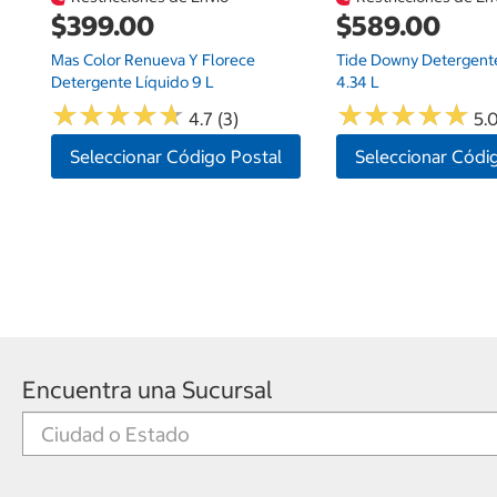
$399.00
$589.00
Mas Color Renueva Y Florece
Tide Downy Detergent
Detergente Líquido 9 L
4.34 L
★
★
★
★
★
★
★
★
★
★
★
★
★
★
★
★
★
★
★
★
4.7 (3)
5.0
Seleccionar Código Postal
Seleccionar Códi
Encuentra una Sucursal