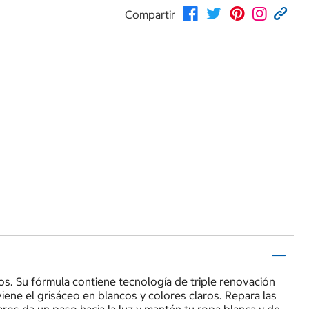
Compartir
os. Su fórmula contiene tecnología de triple renovación
ene el grisáceo en blancos y colores claros. Repara las
ros da un paso hacia la luz y mantén tu ropa blanca y de