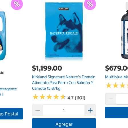
$1,199.00
$679.
vío
Kirkland Signature Nature's Domain
Multiblue M
Alimento Para Perro Con Salmón Y
★
★
★
★
★
★
Camote 15.87kg
etergente
6 L
★
★
★
★
★
★
★
★
★
★
4.7 (1101)
go Postal
Agregar