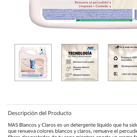
Descripción del Producto
MAS Blancos y Claros es un detergente líquido que ha sido
que renueva colores blancos y claros, remueve el percudid
fibras desgastadas de tu ropa mientras aporta un aroma fr