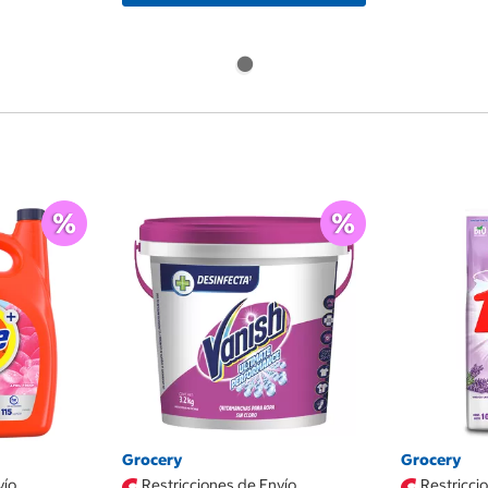
Grocery
Grocery
vío
Restricciones de Envío
Restricci