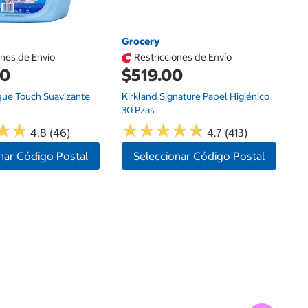
Grocery
ones de Envío
Restricciones de Envío
00
$519.00
que Touch Suavizante
Kirkland Signature Papel Higiénico
30 Pzas
★
★
★
★
★
★
★
★
★
★
★
★
★
★
4.8 (46)
4.7 (413)
nar Código Postal
Seleccionar Código Postal