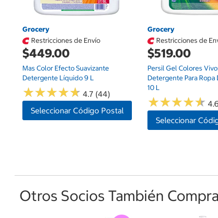
Grocery
Grocery
Restricciones de Envío
Restricciones de En
$449.00
$519.00
Mas Color Efecto Suavizante
Persil Gel Colores Vivo
Detergente Líquido 9 L
Detergente Para Ropa 
10 L
★
★
★
★
★
★
★
★
★
★
4.7 (44)
★
★
★
★
★
★
★
★
★
★
4.6
Seleccionar Código Postal
Seleccionar Códi
Otros Socios También Comprar