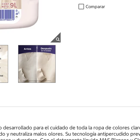
Comparar
 desarrollado para el cuidado de toda la ropa de colores clar
o y neutraliza malos olores. Su tecnología antipercudido previ
esco y duradero. Con el detergente líquido MAS Blancos y Cla