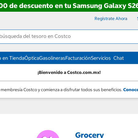
00 de descuento en tu Samsung Galaxy S26
Regístrate Ahora
 en Tienda
Óptica
Gasolineras
Facturación
Servicios
Chat
¡Bienvenido a Costco.com.mx!
 membresía Costco y comienza a disfrutar todos sus beneficios.
Conoce
Grocery