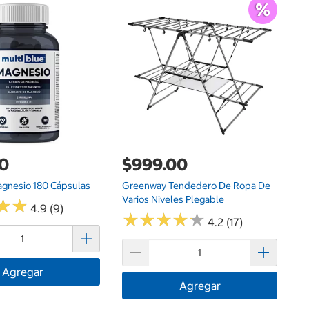
G
$
Do
Te
00
$999.00
agnesio 180 Cápsulas
Greenway Tendedero De Ropa De
Varios Niveles Plegable
★
★
★
★
4.9 (9)
★
★
★
★
★
★
★
★
★
★
4.2 (17)
Agregar
Agregar