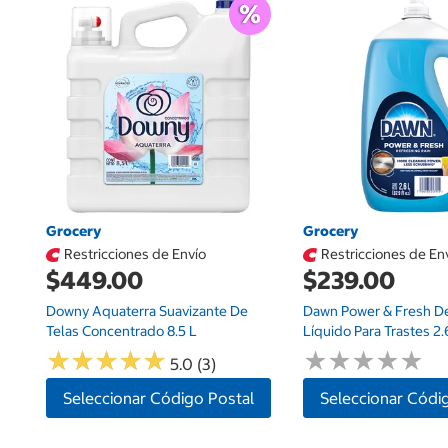
Grocery
Grocery
Restricciones de Envío
Restricciones de En
$449.00
$239.00
Downy Aquaterra Suavizante De
Dawn Power & Fresh D
Telas Concentrado 8.5 L
Líquido Para Trastes 2.
★
★
★
★
★
★
★
★
★
★
★
★
★
★
★
★
★
★
★
★
5.0 (3)
Seleccionar Código Postal
Seleccionar Códi