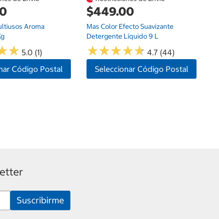
00
$449.00
ultiusos Aroma
Mas Color Efecto Suavizante
Kg
Detergente Líquido 9 L
★
★
★
★
★
★
★
★
★
★
★
★
★
★
5.0 (1)
4.7 (44)
nar Código Postal
Seleccionar Código Postal
etter