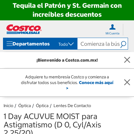
Tequila el Patrón y St. Germain con
increíbles descuentos
Ir
Ir
directo
directo
Mi Cuenta
al
al
contenido
menú
Departamentos
Todo
de
navegación
¡Bienvenido a Costco.com.mx!
Adquiere tu membresía Costco y comienza a
disfrutar todos sus beneficios.
Conoce más aquí
>
Inicio
Óptica
Óptica
Lentes De Contacto
1 Day ACUVUE MOIST para
Astigmatismo (D 0, Cyl/Axis
2.25/20)