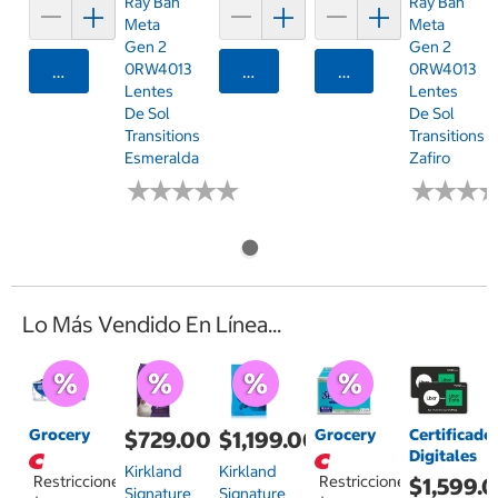
Ray Ban
Ray Ban
Meta
Meta
Gen 2
Gen 2
0RW4013
0RW4013
Agregar
Agregar
Agregar
Lentes
Lentes
De Sol
De Sol
Transitions
Transitions
Esmeralda
Zafiro
★
★
★
★
★
★
★
★
★
★
★
★
★
★
★
★
Lo Más Vendido En Línea...
Grocery
Grocery
Certificado
$729.00
$1,199.00
Digitales
Kirkland
Kirkland
Restricciones
Restricciones
$1,599.
Signature
Signature