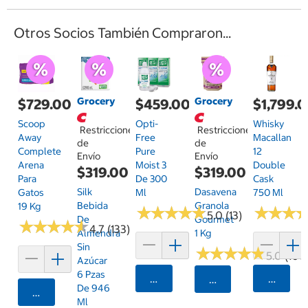
Otros Socios También Compraron...
Grocery
Grocery
$729.00
$459.00
$1,799.
Scoop
Opti-
Whisky
Restricciones
Restricciones
Away
Free
Macallan
de
de
Complete
Pure
12
Envío
Envío
Arena
Moist 3
Double
$319.00
$319.00
Para
De 300
Cask
Silk
Dasavena
Gatos
Ml
750 Ml
Bebida
Granola
19 Kg
★
★
★
★
★
★
★
★
★
★
★
★
★
★
★
★
5.0 (13)
De
Gourmet
★
★
★
★
★
★
★
★
★
★
4.7 (133)
Almendra
1 Kg
Sin
★
★
★
★
★
★
★
★
★
★
5.0 (106
Azúcar
6 Pzas
Agregar
Agrega
Seleccionar Código
De 946
Agregar
Ml