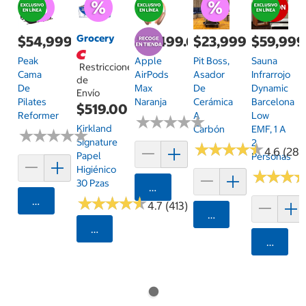
Grocery
$54,999.00
$11,499.00
$23,999.00
$59,999
Peak
Apple
Pit Boss,
Sauna
Restricciones
Cama
AirPods
Asador
Infrarrojo
de
De
Max
De
Dynamic
Envío
Pilates
Naranja
Cerámica
Barcelona
$519.00
Reformer
A
Low
★
★
★
★
★
★
★
★
★
★
Kirkland
Carbón
EMF, 1 A
★
★
★
★
★
★
★
★
★
★
Signature
2
★
★
★
★
★
★
★
★
★
★
4.6 (28)
Papel
Personas
Higiénico
★
★
★
★
★
★
30 Pzas
Agregar
★
★
★
★
★
★
★
★
★
★
Agregar
4.7 (413)
Agregar
Seleccionar Código Postal
Agrega