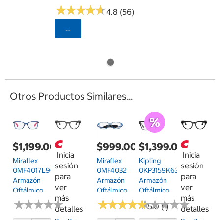
★
★
★
★
★
★
★
★
★
★
4.8 (56)
Seleccionar Código Postal
Otros Productos Similares...
$1,199.00
$999.00
$1,399.00
Inicia
Inicia
Miraflex
Miraflex
Kipling
sesión
sesión
0MF4017L90151
0MF4032
0KP3159K635
para
para
Armazón
Armazón
Armazón
ver
ver
Oftálmico
Oftálmico
Oftálmico
más
más
★
★
★
★
★
★
★
★
★
★
★
★
★
★
★
★
★
★
★
★
★
★
★
★
★
★
★
★
★
★
5.0 (1)
detalles
detalles