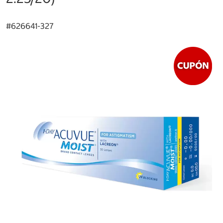
#
626641-327