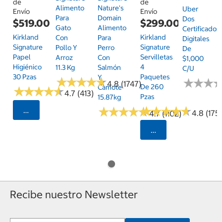
de
de
Alimento
Nature's
Uber
Envío
Envío
Para
Domain
Dos
$519.00
$299.00
Gato
Alimento
Certificados
Kirkland
Kirkland
Con
Para
Digitales
Signature
Signature
Pollo Y
Perro
De
Papel
Servilletas
Arroz
Con
$1,000
Higiénico
4
11.3 Kg
Salmón
C/u
30 Pzas
Paquetes
Y
★
★
★
★
★
★
★
★
★
★
★
★
★
★
★
★
4.8 (1747)
De 260
Camote
★
★
★
★
★
★
★
★
★
★
4.7 (413)
Pzas
15.87kg
★
★
★
★
★
★
★
★
★
★
★
★
★
★
★
★
★
★
★
★
Seleccionar Código Postal
4.8 (175)
4.7 (1102)
Seleccionar Código
Recibe nuestro Newsletter