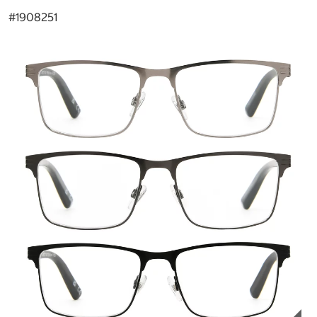
#
1908251