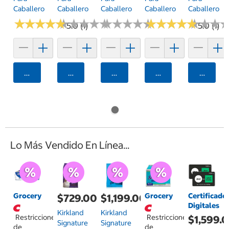
Caballero
Caballero
Caballero
Caballero
Caballero
★
★
★
★
★
★
★
★
★
★
★
★
★
★
★
★
★
★
★
★
★
★
★
★
★
★
★
★
★
★
★
★
★
★
★
★
★
★
★
★
★
★
★
★
★
★
5.0 (1)
5.0 (1)
Agregar
Agregar
Agregar
Agregar
Agrega
Lo Más Vendido En Línea...
Grocery
Grocery
Certificado
$729.00
$1,199.00
Digitales
Kirkland
Kirkland
Restricciones
Restricciones
$1,599.
Signature
Signature
de
de