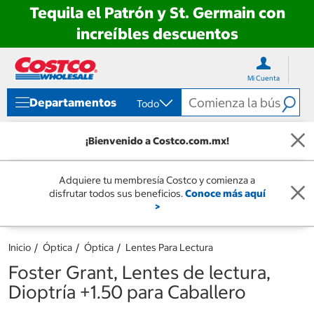
Tequila el Patrón y St. Germain con
increíbles descuentos
Ir
Ir
directo
directo
Mi Cuenta
al
al
contenido
menú
Departamentos
Todo
de
navegación
¡Bienvenido a Costco.com.mx!
Adquiere tu membresía Costco y comienza a
disfrutar todos sus beneficios.
Conoce más aquí
>
Inicio
Óptica
Óptica
Lentes Para Lectura
Foster Grant, Lentes de lectura,
Dioptría +1.50 para Caballero