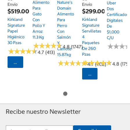
Alimento
Nature's
Uber
Envío
Envío
Para
Domain
Dos
$519.00
$299.00
Gato
Alimento
Certificados
Kirkland
Kirkland
Con
Para
Digitales
Signature
Signature
Pollo Y
Perro
De
Papel
Servilletas
Arroz
Con
$1,000
Higiénico
4
11.3 Kg
Salmón
C/u
30 Pzas
Paquetes
Y
★
★
★
★
★
★
★
★
★
★
★
★
★
★
★
★
4.8 (1747)
De 260
Camote
★
★
★
★
★
★
★
★
★
★
4.7 (413)
Pzas
15.87kg
★
★
★
★
★
★
★
★
★
★
★
★
★
★
★
★
★
★
★
★
Seleccionar Código Postal
4.8 (175)
4.7 (1102)
Seleccionar Código
Recibe nuestro Newsletter