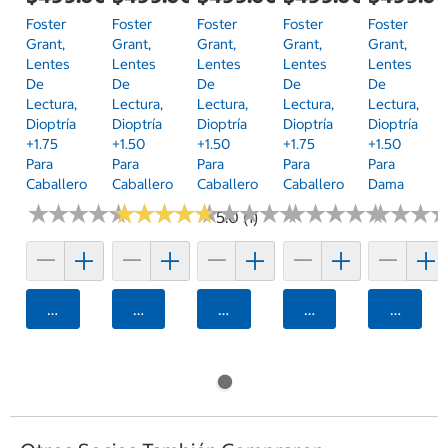
Foster
Foster
Foster
Foster
Foster
Grant,
Grant,
Grant,
Grant,
Grant,
Lentes
Lentes
Lentes
Lentes
Lentes
De
De
De
De
De
Lectura,
Lectura,
Lectura,
Lectura,
Lectura,
Dioptría
Dioptría
Dioptría
Dioptría
Dioptría
+1.75
+1.50
+1.50
+1.75
+1.50
Para
Para
Para
Para
Para
Caballero
Caballero
Caballero
Caballero
Dama
★
★
★
★
★
★
★
★
★
★
★
★
★
★
★
★
★
★
★
★
★
★
★
★
★
★
★
★
★
★
★
★
★
★
★
★
★
★
★
★
★
★
★
★
★
★
5.0 (1)
Agregar
Agregar
Agregar
Agregar
Agrega