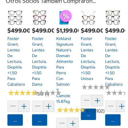
Otros Socios También Compraron...
$499.00
$499.00
$1,199.00
$499.00
$499.0
Foster
Foster
Kirkland
Foster
Foster
Grant,
Grant,
Signature
Grant,
Grant,
Lentes
Lentes
Nature's
Lentes
Lentes
De
De
Domain
De
De
Lectura,
Lectura,
Alimento
Lectura,
Lectura,
Dioptría
Dioptría
Para
Dioptría
Dioptría
+1.50
+1.50
Perro
+1.50
+1.50
Para
Para
Con
Unisex
Para
Caballero
Dama
Salmón
Caballero
★
★
★
★
★
★
★
★
★
★
Y
★
★
★
★
★
★
★
★
★
★
★
★
★
★
★
★
★
★
★
★
★
★
★
★
★
★
5.0 (1)
Camote
15.87kg
★
★
★
★
★
★
★
★
★
★
4.7 (1102)
Agregar
Agregar
Agregar
Agrega