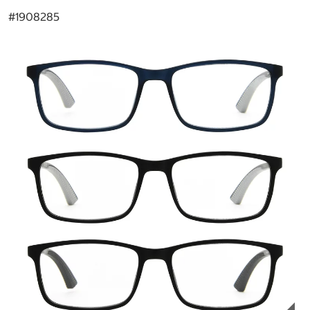
#
1908285