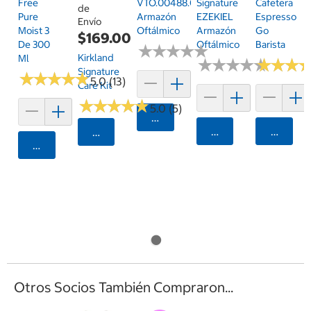
Signature
Free
VTO.00488.02BV.50
Cafetera
de
EZEKIEL
Pure
Armazón
Espresso
Envío
Armazón
Moist 3
Oftálmico
Go
$169.00
Oftálmico
De 300
Barista
★
★
★
★
★
★
★
★
★
★
Kirkland
Ml
★
★
★
★
★
★
★
★
★
★
★
★
★
★
★
★
Signature
★
★
★
★
★
★
★
★
★
★
5.0 (13)
Care Kit
★
★
★
★
★
★
★
★
★
★
5.0 (5)
Agregar
Agregar
Agrega
Seleccionar Código Postal
Agregar
Otros Socios También Compraron...