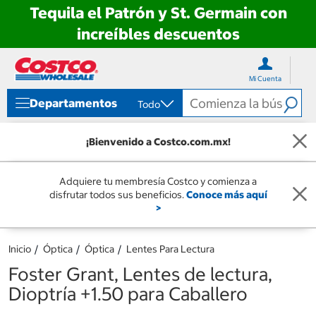
Tequila el Patrón y St. Germain con
increíbles descuentos
Ir
Ir
directo
directo
Mi Cuenta
al
al
contenido
menú
Departamentos
Todo
de
navegación
¡Bienvenido a Costco.com.mx!
Adquiere tu membresía Costco y comienza a
disfrutar todos sus beneficios.
Conoce más aquí
>
Inicio
Óptica
Óptica
Lentes Para Lectura
Foster Grant, Lentes de lectura,
Dioptría +1.50 para Caballero