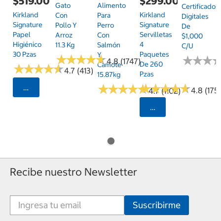
$519.00
$299.00
Gato
Alimento
Certificados
Kirkland
Kirkland
Con
Para
Digitales
Signature
Signature
Pollo Y
Perro
De
Papel
Servilletas
Arroz
Con
$1,000
Higiénico
4
11.3 Kg
Salmón
C/u
30 Pzas
Paquetes
Y
★
★
★
★
★
★
★
★
★
★
★
★
★
★
★
★
4.8 (1747)
De 260
Camote
★
★
★
★
★
★
★
★
★
★
4.7 (413)
Pzas
15.87kg
★
★
★
★
★
★
★
★
★
★
★
★
★
★
★
★
★
★
★
★
Seleccionar Código Postal
4.8 (175)
4.7 (1102)
Seleccionar Código
Recibe nuestro Newsletter