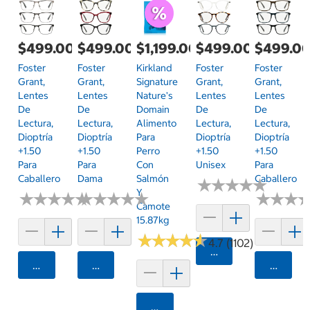
$499.00
$499.00
$1,199.00
$499.00
$499.0
Foster
Foster
Kirkland
Foster
Foster
Grant,
Grant,
Signature
Grant,
Grant,
Lentes
Lentes
Nature's
Lentes
Lentes
De
De
Domain
De
De
Lectura,
Lectura,
Alimento
Lectura,
Lectura,
Dioptría
Dioptría
Para
Dioptría
Dioptría
+1.50
+1.50
Perro
+1.50
+1.50
Para
Para
Con
Unisex
Para
Caballero
Dama
Salmón
Caballero
★
★
★
★
★
★
★
★
★
★
Y
★
★
★
★
★
★
★
★
★
★
★
★
★
★
★
★
★
★
★
★
★
★
★
★
★
★
Camote
15.87kg
★
★
★
★
★
★
★
★
★
★
4.7 (1102)
Agregar
Agregar
Agregar
Agrega
Agregar