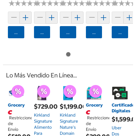
★
★
★
★
★
★
★
★
★
★
★
★
★
★
★
★
★
★
★
★
★
★
★
★
★
★
★
★
★
★
★
★
★
★
★
★
★
★
★
★
★
★
★
★
★
★
Agregar
Agregar
Agregar
Agregar
Agrega
Lo Más Vendido En Línea...
Grocery
Grocery
Certificado
$729.00
$1,199.00
Digitales
Kirkland
Kirkland
Restricciones
Restricciones
$1,599.
Signature
Signature
de
de
Alimento
Nature's
Uber
Envío
Envío
Para
Domain
Dos