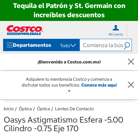
Tequila el Patrón y St. Germain con
increíbles descuentos
Ir
Ir
directo
directo
Mi Cuenta
al
al
contenido
menú
Departamentos
Todo
de
navegación
¡Bienvenido a Costco.com.mx!
Adquiere tu membresía Costco y comienza a
disfrutar todos sus beneficios.
Conoce más aquí
>
Inicio
Óptica
Óptica
Lentes De Contacto
Oasys Astigmatismo Esfera -5.00
Cilindro -0.75 Eje 170