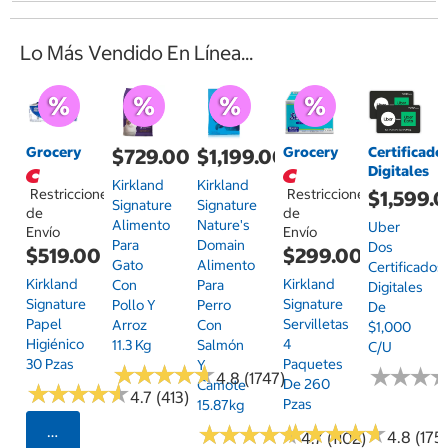
Lo Más Vendido En Línea...
Grocery
Grocery
Certificado
$729.00
$1,199.00
Digitales
Kirkland
Kirkland
Restricciones
Restricciones
$1,599.
Signature
Signature
de
de
Alimento
Nature's
Uber
Envío
Envío
Para
Domain
Dos
$519.00
$299.00
Gato
Alimento
Certificados
Kirkland
Kirkland
Con
Para
Digitales
Signature
Signature
Pollo Y
Perro
De
Papel
Servilletas
Arroz
Con
$1,000
Higiénico
4
11.3 Kg
Salmón
C/u
30 Pzas
Paquetes
Y
★
★
★
★
★
★
★
★
★
★
★
★
★
★
★
★
4.8 (1747)
De 260
Camote
★
★
★
★
★
★
★
★
★
★
4.7 (413)
Pzas
15.87kg
★
★
★
★
★
★
★
★
★
★
★
★
★
★
★
★
★
★
★
★
Seleccionar Código Postal
4.8 (175)
4.7 (1102)