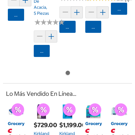
De
Acacia,
Agrega
5 Piezas
Agregar
★
★
★
★
★
★
★
★
★
★
Agregar
Agregar
Agregar
Lo Más Vendido En Línea...
Grocery
Grocery
Grocery
$729.00
$1,199.00
Kirkland
Kirkland