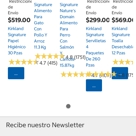
Restricciones
Restricciones
Restriccion
Signature
Signature
de
de
de
Alimento
Nature's
Envío
Envío
Envío
Para
Domain
$519.00
$299.00
$569.0
Gato
Alimento
Kirkland
Kirkland
Kirkland
Con
Para
Signature
Signature
Signature
Pollo Y
Perro
Papel
Servilletas
Toalla
Arroz
Con
Higiénico
4
Desechable
11.3 Kg
Salmón
30 Pzas
Paquetes
12 Pzas
Y
★
★
★
★
★
★
★
★
★
★
4.8 (1751)
De 260
Camote
★
★
★
★
★
★
★
★
★
★
★
★
★
★
★
★
4.7 (415)
Pzas
15.87kg
★
★
★
★
★
★
★
★
★
★
★
★
★
★
★
★
★
★
★
★
Seleccionar Código Postal
Selecci
4.8 (175)
4.7 (1107)
Seleccionar Código
Recibe nuestro Newsletter