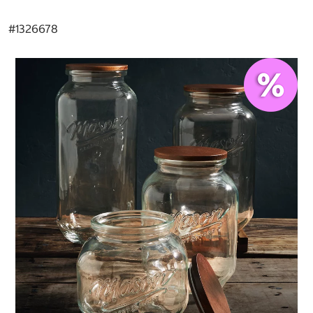
#
1326678