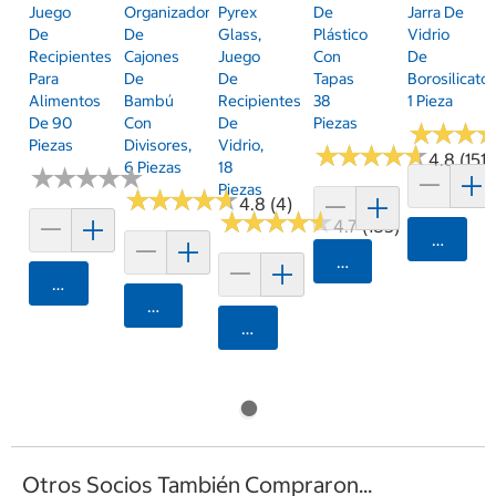
Juego
Organizador
Pyrex
De
Jarra De
De
De
Glass,
Plástico
Vidrio
Recipientes
Cajones
Juego
Con
De
Para
De
De
Tapas
Borosilicato,
Alimentos
Bambú
Recipientes
38
1 Pieza
De 90
Con
De
Piezas
★
★
★
★
★
★
Piezas
Divisores,
Vidrio,
★
★
★
★
★
★
★
★
★
★
4.8 (151)
6 Piezas
18
★
★
★
★
★
★
★
★
★
★
Piezas
★
★
★
★
★
★
★
★
★
★
4.8 (4)
★
★
★
★
★
★
★
★
★
★
4.7 (185)
Agrega
Agregar
Agregar
Agregar
Agregar
Otros Socios También Compraron...