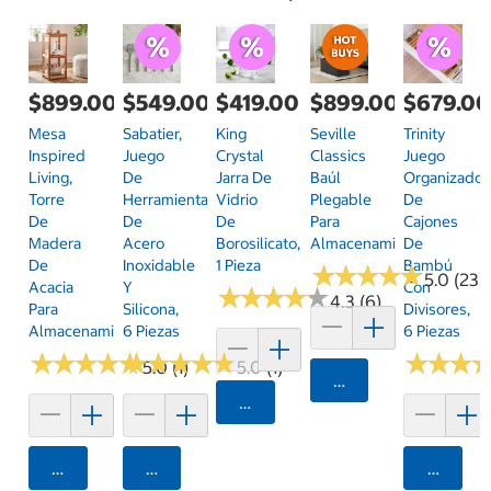
$899.00
$549.00
$419.00
$899.00
$679.0
Mesa
Sabatier,
King
Seville
Trinity
Inspired
Juego
Crystal
Classics
Juego
Living,
De
Jarra De
Baúl
Organizador
Torre
Herramientas
Vidrio
Plegable
De
De
De
De
Para
Cajones
Madera
Acero
Borosilicato,
Almacenamiento
De
De
Inoxidable
1 Pieza
Bambú
★
★
★
★
★
★
★
★
★
★
5.0 (23)
Acacia
Y
Con
★
★
★
★
★
★
★
★
★
★
4.3 (6)
Para
Silicona,
Divisores,
Almacenamiento
6 Piezas
6 Piezas
★
★
★
★
★
★
★
★
★
★
★
★
★
★
★
★
★
★
★
★
★
★
★
★
★
★
5.0 (1)
5.0 (1)
Agregar
Agregar
Agregar
Agregar
Agrega