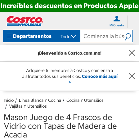
Increíbles descuentos en Productos Apple
Ir
Ir
directo
directo
Mi Cuenta
al
al
contenido
menú
Departamentos
Todo
de
navegación
¡Bienvenido a Costco.com.mx!
Adquiere tu membresía Costco y comienza a
disfrutar todos sus beneficios.
Conoce más aquí
>
Inicio
Línea Blanca Y Cocina
Cocina Y Utensilios
Vajillas Y Utensilios
Mason Juego de 4 Frascos de
Vidrio con Tapas de Madera de
Acacia