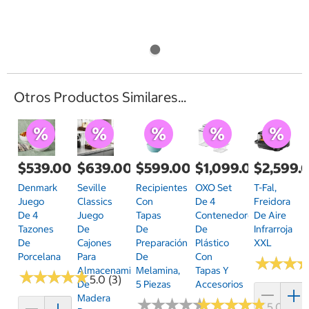
Otros Productos Similares...
$539.00
$639.00
$599.00
$1,099.00
$2,599.
Denmark
Seville
Recipientes
OXO Set
T-Fal,
Juego
Classics
Con
De 4
Freidora
De 4
Juego
Tapas
Contenedores
De Aire
Tazones
De
De
De
Infrarroja
De
Cajones
Preparación
Plástico
XXL
Porcelana
Para
De
Con
★
★
★
★
★
★
Almacenamiento
Melamina,
Tapas Y
★
★
★
★
★
★
★
★
★
★
5.0 (3)
De
5 Piezas
Accesorios
Madera
★
★
★
★
★
★
★
★
★
★
★
★
★
★
★
★
★
★
★
★
5.0 (1)