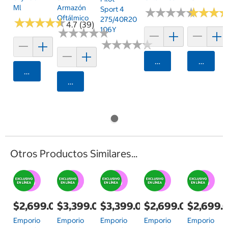
Ml
Armazón
Sport 4
★
★
★
★
★
★
★
★
★
★
★
★
★
★
★
★
Oftálmico
275/40R20
★
★
★
★
★
★
★
★
★
★
4.7 (39)
106Y
★
★
★
★
★
★
★
★
★
★
★
★
★
★
★
★
★
★
★
★
Agregar
Agrega
Agregar
Agregar
Otros Productos Similares...
$2,699.00
$3,399.00
$3,399.00
$2,699.00
$2,699.
Emporio
Emporio
Emporio
Emporio
Emporio