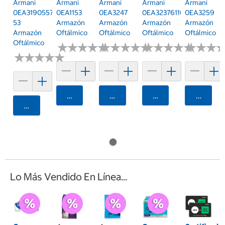
Armani
Armani
Armani
Armani
Armani
0EA31905577
0EA1153
0EA3247
0EA32376110
0EA3259
53
Armazón
Armazón
Armazón
Armazón
Armazón
Oftálmico
Oftálmico
Oftálmico
Oftálmico
Oftálmico
★
★
★
★
★
★
★
★
★
★
★
★
★
★
★
★
★
★
★
★
★
★
★
★
★
★
★
★
★
★
★
★
★
★
★
★
★
★
★
★
★
★
★
★
★
★
Agregar
Agregar
Agregar
Agrega
Agregar
Lo Más Vendido En Línea...