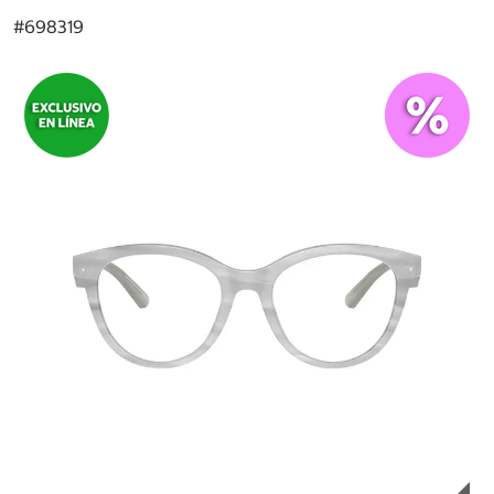
#
698319