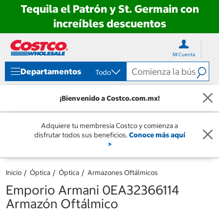
Tequila el Patrón y St. Germain con
increíbles descuentos
Ir
Ir
directo
directo
Mi Cuenta
al
al
contenido
menú
Departamentos
Todo
de
navegación
¡Bienvenido a Costco.com.mx!
Adquiere tu membresía Costco y comienza a
disfrutar todos sus beneficios.
Conoce más aquí
>
Inicio
Óptica
Óptica
Armazones Oftálmicos
Emporio Armani 0EA32366114
Armazón Oftálmico