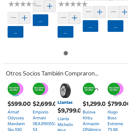
★
★
★
★
★
★
★
★
★
★
★
★
★
★
★
★
★
★
★
★
Agregar
Agregar
Agrega
Agregar
Agregar
Otros Socios También Compraron...
Llantas
$599.00
$2,699.00
$1,299.00
$799.0
$9,799.00
Armaf
Emporio
Bulova
Hugo
Odyssey
Armani
Kirby
Boss
Llanta
Mandarin
0EA31905577
Armazón
Extreme
Michelin
Sky 100
53
Oftálmico
75 Ml
Pilot