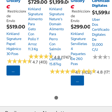
Grocery
Grocery
Certificado
$729.00
$1,199.00
Digitales
Kirkland
Kirkland
Restricciones
Restricciones
$1,599.
Signature
Signature
de
de
Alimento
Nature's
Uber
Envío
Envío
Para
Domain
Dos
$519.00
$299.00
Gato
Alimento
Certificados
Kirkland
Kirkland
Con
Para
Digitales
Signature
Signature
Pollo Y
Perro
De
Papel
Servilletas
Arroz
Con
$1,000
Higiénico
4
11.3 Kg
Salmón
C/u
30 Pzas
Paquetes
Y
★
★
★
★
★
★
★
★
★
★
★
★
★
★
★
★
4.8 (1747)
De 260
Camote
★
★
★
★
★
★
★
★
★
★
4.7 (413)
Pzas
15.87kg
★
★
★
★
★
★
★
★
★
★
★
★
★
★
★
★
★
★
★
★
Seleccionar Código Postal
4.8 (175)
4.7 (1102)
Seleccionar Código