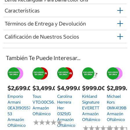
Características
Términos de Entrega y Devolución
Calificación de Nuestros Socios
También Te Puede Interesar...
$2,699.00
$3,499.00
$4,999.00
$999.00
$2,899.
Emporio
Tous
Carolina
Kirkland
Michael
Armani
VTO.00C56.0843.51
Herrera
Signature
Kors
0EA31905577
Armazón
Her
EVERETT
0MK4139B
53
Oftálmico
0329/G
Armazón
Armazón
Armazón
Armazón
Oftálmico
Oftálmico
★
★
★
★
★
★
★
★
★
★
Oftálmico
Oftálmico
★
★
★
★
★
★
★
★
★
★
★
★
★
★
★
★