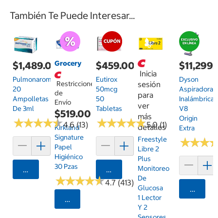
También Te Puede Interesar...
Grocery
$1,489.00
$459.00
$11,299
Inicia
Pulmonarom
Eutirox
Dyson
Restricciones
sesión
20
50mcg
Aspiradora
de
para
Ampolletas
50
Inalámbrica
Envío
ver
De 3ml
Tabletas
V8
$519.00
más
Origin
★
★
★
★
★
★
★
★
★
★
★
★
★
★
★
★
★
★
★
★
4.6 (13)
5.0 (1)
detalles
Kirkland
Extra
Signature
Freestyle
★
★
★
★
★
★
Papel
Libre 2
Higiénico
Plus
30 Pzas
Monitoreo
Agregar
Agregar
★
★
★
★
★
★
★
★
★
★
De
4.7 (413)
Glucosa
Agrega
1 Lector
Seleccionar Código Postal
Y 2
Sensores