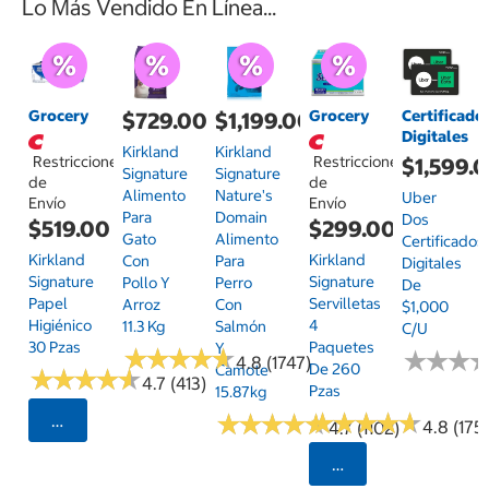
Lo Más Vendido En Línea...
Grocery
Grocery
Certificado
$729.00
$1,199.00
Digitales
Kirkland
Kirkland
Restricciones
Restricciones
$1,599.
Signature
Signature
de
de
Alimento
Nature's
Uber
Envío
Envío
Para
Domain
Dos
$519.00
$299.00
Gato
Alimento
Certificados
Kirkland
Kirkland
Con
Para
Digitales
Signature
Signature
Pollo Y
Perro
De
Papel
Servilletas
Arroz
Con
$1,000
Higiénico
4
11.3 Kg
Salmón
C/u
30 Pzas
Paquetes
Y
★
★
★
★
★
★
★
★
★
★
★
★
★
★
★
★
4.8 (1747)
De 260
Camote
★
★
★
★
★
★
★
★
★
★
4.7 (413)
Pzas
15.87kg
★
★
★
★
★
★
★
★
★
★
★
★
★
★
★
★
★
★
★
★
Seleccionar Código Postal
4.8 (175)
4.7 (1102)
Seleccionar Código