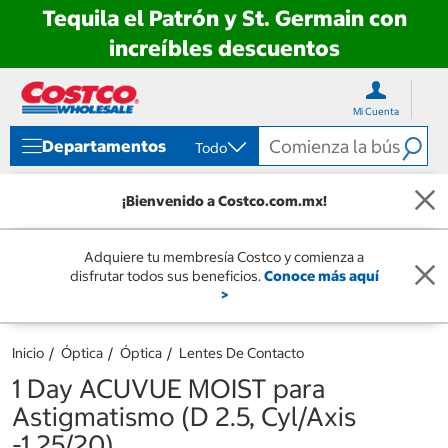
Tequila el Patrón y St. Germain con
increíbles descuentos
Ir
Ir
directo
directo
Mi Cuenta
al
al
contenido
menú
Departamentos
Todo
de
navegación
¡Bienvenido a Costco.com.mx!
Adquiere tu membresía Costco y comienza a
disfrutar todos sus beneficios.
Conoce más aquí
>
Inicio
Óptica
Óptica
Lentes De Contacto
1 Day ACUVUE MOIST para
Astigmatismo (D 2.5, Cyl/Axis
-1.25/20)