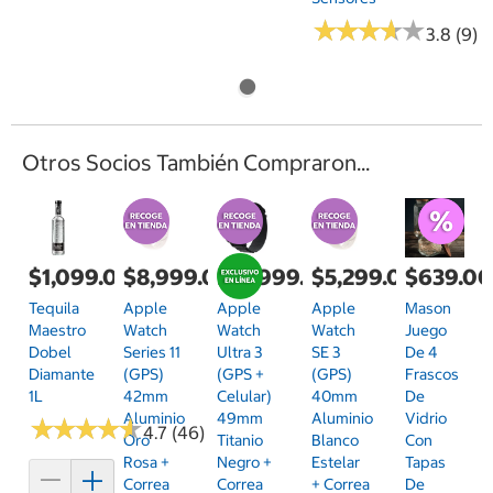
★
★
★
★
★
★
★
★
★
★
3.8 (9)
Otros Socios También Compraron...
$1,099.00
$8,999.00
$18,999.00
$5,299.00
$639.0
Tequila
Apple
Apple
Apple
Mason
Maestro
Watch
Watch
Watch
Juego
Dobel
Series 11
Ultra 3
SE 3
De 4
Diamante
(GPS)
(GPS +
(GPS)
Frascos
1L
42mm
Celular)
40mm
De
Aluminio
49mm
Aluminio
Vidrio
★
★
★
★
★
★
★
★
★
★
4.7 (46)
Oro
Titanio
Blanco
Con
Rosa +
Negro +
Estelar
Tapas
Correa
Correa
+ Correa
De