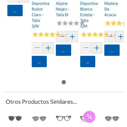
Deportiva
Alpine
Deportiva
Madera
Rubor
Negro -
Blanco
De
Agregar
Claro -
Talla M
Estelar -
Acacia
Talla
Talla
★
★
★
★
★
★
★
★
★
★
★
★
★
★
★
★
S/M
S/M
★
★
★
★
★
★
★
★
★
★
★
★
★
★
★
★
★
★
★
★
5.0 (3)
4.8 (4)
Agregar
Agrega
Agregar
Agregar
Otros Productos Similares...