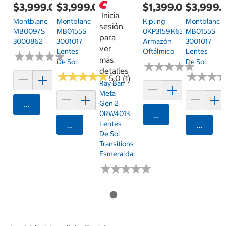
$3,999.00
$3,999.00
$1,399.00
$3,999.
Inicia
Montblanc
Montblanc
Kipling
Montblanc
sesión
MB0097S
MB0155S
0KP3159K635
MB0155S
para
3000862
3001017
Armazón
3001017
ver
Lentes
Oftálmico
Lentes
★
★
★
★
★
★
★
★
★
★
más
De Sol
De Sol
★
★
★
★
★
★
★
★
★
★
detalles
★
★
★
★
★
★
★
★
★
★
★
★
★
★
★
★
5.0 (1)
Ray Ban
Meta
Gen 2
Agregar
0RW4013
Agregar
Lentes
Agregar
Agrega
De Sol
Transitions
Esmeralda
★
★
★
★
★
★
★
★
★
★