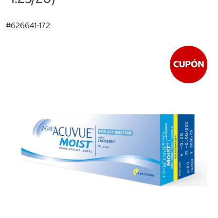
#
626641-172