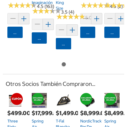
Imaginación
King
★
★
★
★
★
★
★
★
★
★
★
★
★
★
★
★
★
★
★
★
★
★
★
★
★
★
4.5 (163)
4.5 (2)
Size
★
★
★
★
★
★
★
★
★
★
3.5 (4)
★
★
★
★
★
★
★
★
★
★
5.0 (1)
Agregar
Agregar
Agrega
Agregar
Agregar
Otros Socios También Compraron...
$499.00
$1,499.00
$8,999.00
$8,499.
$17,999.00
Three
T-Fal
NordicTrack
Spring
Spring
Sixty
Plancha
Par De
Air,
Air,