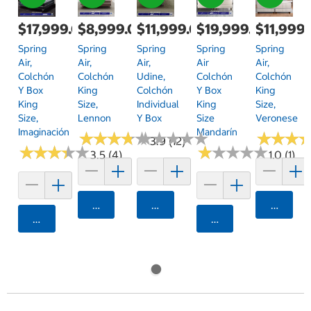
$17,999.00
$8,999.00
$11,999.00
$19,999.00
$11,999
Spring
Spring
Spring
Spring
Spring
Air,
Air,
Air,
Air
Air,
Colchón
Colchón
Udine,
Colchón
Colchón
Y Box
King
Colchón
Y Box
King
King
Size,
Individual
King
Size,
Size,
Lennon
Y Box
Size
Veronese
Imaginación
Mandarín
★
★
★
★
★
★
★
★
★
★
★
★
★
★
★
★
★
★
★
★
★
★
★
★
★
★
3.9 (12)
★
★
★
★
★
★
★
★
★
★
★
★
★
★
★
★
★
★
★
★
3.5 (4)
1.0 (1)
Agregar
Agregar
Agrega
Agregar
Agregar