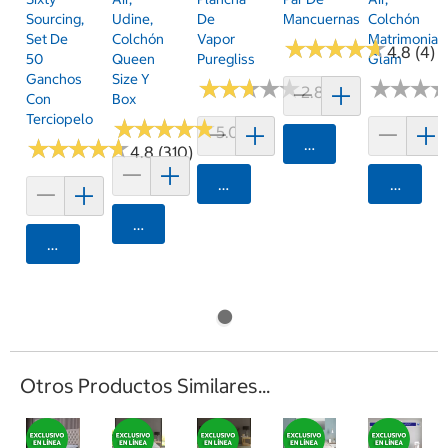
Sourcing,
De
Mancuernas
Colchón
Udine,
Set De
Vapor
Matrimonial,
Colchón
★
★
★
★
★
★
★
★
★
★
4.8 (4)
50
Puregliss
Glam
Queen
Ganchos
Size Y
★
★
★
★
★
★
★
★
★
★
★
★
★
★
★
★
2.8 (5)
Con
Box
Terciopelo
★
★
★
★
★
★
★
★
★
★
5.0 (1)
★
★
★
★
★
★
★
★
★
★
Agregar
4.8 (310)
Agregar
Agrega
Agregar
Agregar
Otros Productos Similares...