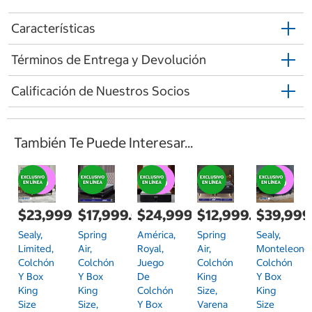
Características
Términos de Entrega y Devolución
Calificación de Nuestros Socios
También Te Puede Interesar...
$23,999.00
$17,999.00
$24,999.00
$12,999.00
$39,999
Sealy,
Spring
América,
Spring
Sealy,
Limited,
Air,
Royal,
Air,
Monteleone
Colchón
Colchón
Juego
Colchón
Colchón
Y Box
Y Box
De
King
Y Box
King
King
Colchón
Size,
King
Size
Size,
Y Box
Varena
Size