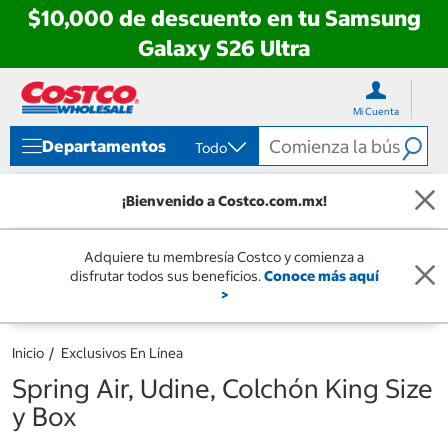
$10,000 de descuento en tu Samsung
Galaxy S26 Ultra
Ir
Ir
directo
directo
Mi Cuenta
al
al
contenido
menú
Departamentos
Todo
de
navegación
¡Bienvenido a Costco.com.mx!
Adquiere tu membresía Costco y comienza a
disfrutar todos sus beneficios.
Conoce más aquí
>
Inicio
Exclusivos En Línea
Spring Air, Udine, Colchón King Size
y Box