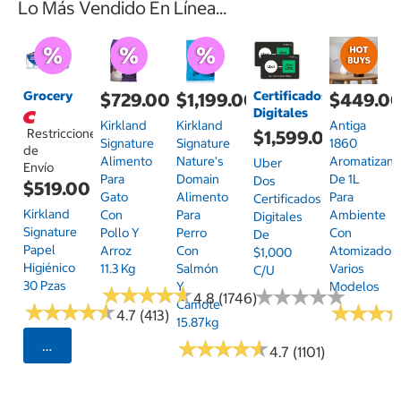
Lo Más Vendido En Línea...
Grocery
Certificados
$729.00
$1,199.00
$449.0
Digitales
Kirkland
Kirkland
Antiga
Restricciones
$1,599.00
Signature
Signature
1860
de
Alimento
Nature's
Aromatizant
Uber
Envío
Para
Domain
De 1L
Dos
$519.00
Gato
Alimento
Para
Certificados
Kirkland
Con
Para
Ambiente
Digitales
Signature
Pollo Y
Perro
Con
De
Papel
Arroz
Con
Atomizador,
$1,000
Higiénico
11.3 Kg
Salmón
Varios
C/u
30 Pzas
Y
Modelos
★
★
★
★
★
★
★
★
★
★
★
★
★
★
★
★
★
★
★
★
4.8 (1746)
Camote
★
★
★
★
★
★
★
★
★
★
★
★
★
★
★
★
4.7 (413)
15.87kg
★
★
★
★
★
★
★
★
★
★
Seleccionar Código Postal
4.7 (1101)