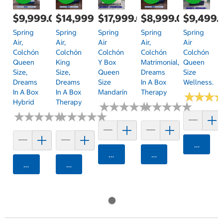
$9,999.00
$14,999.00
$17,999.00
$8,999.00
$9,499.
Spring
Spring
Spring
Spring
Spring
Air,
Air,
Air
Air,
Air
Colchón
Colchón
Colchón
Colchón
Colchón
Queen
King
Y Box
Matrimonial,
Queen
Size,
Size,
Queen
Dreams
Size
Dreams
Dreams
Size
In A Box
Wellness.
In A Box
In A Box
Mandarín
Therapy
★
★
★
★
★
★
Hybrid
Therapy
★
★
★
★
★
★
★
★
★
★
★
★
★
★
★
★
★
★
★
★
★
★
★
★
★
★
★
★
★
★
★
★
★
★
★
★
★
★
★
★
Agrega
Agregar
Agregar
Agregar
Agregar