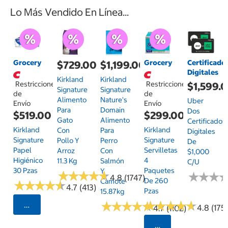
Lo Más Vendido En Línea...
Grocery
Grocery
Certificado
$729.00
$1,199.00
Digitales
Kirkland
Kirkland
Restricciones
Restricciones
$1,599.
Signature
Signature
de
de
Alimento
Nature's
Uber
Envío
Envío
Para
Domain
Dos
$519.00
$299.00
Gato
Alimento
Certificados
Kirkland
Kirkland
Con
Para
Digitales
Signature
Signature
Pollo Y
Perro
De
Papel
Servilletas
Arroz
Con
$1,000
Higiénico
4
11.3 Kg
Salmón
C/u
30 Pzas
Paquetes
Y
★
★
★
★
★
★
★
★
★
★
★
★
★
★
★
★
4.8 (1747)
De 260
Camote
★
★
★
★
★
★
★
★
★
★
4.7 (413)
Pzas
15.87kg
★
★
★
★
★
★
★
★
★
★
★
★
★
★
★
★
★
★
★
★
Seleccionar Código Postal
4.8 (175)
4.7 (1102)
Seleccionar Código