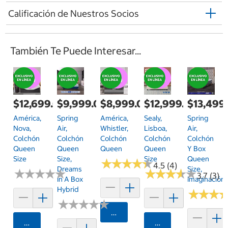
Calificación de Nuestros Socios
También Te Puede Interesar...
$12,699.00
$9,999.00
$8,999.00
$12,999.00
$13,499
América,
Spring
América,
Sealy,
Spring
Nova,
Air,
Whistler,
Lisboa,
Air,
Colchón
Colchón
Colchón
Colchón
Colchón
Queen
Queen
Queen
Queen
Y Box
Size
Size,
Size
Queen
★
★
★
★
★
★
★
★
★
★
4.5 (4)
Dreams
Size,
★
★
★
★
★
★
★
★
★
★
★
★
★
★
★
★
★
★
★
★
3.7 (3)
In A Box
Imaginación
Hybrid
★
★
★
★
★
★
★
★
★
★
★
★
★
★
★
★
Agregar
Agregar
Agregar