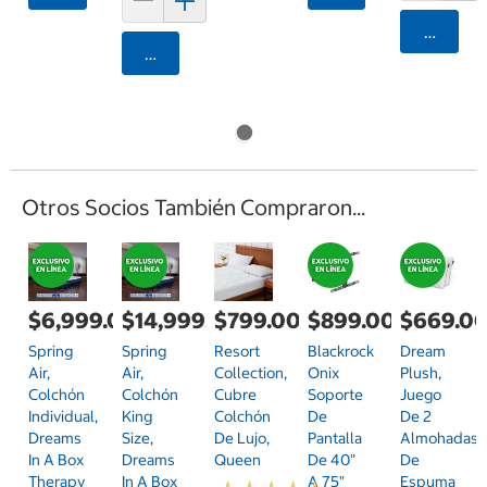
Agrega
Agregar
Otros Socios También Compraron...
$6,999.00
$14,999.00
$799.00
$899.00
$669.0
Spring
Spring
Resort
Blackrock
Dream
Air,
Air,
Collection,
Onix
Plush,
Colchón
Colchón
Cubre
Soporte
Juego
Individual,
King
Colchón
De
De 2
Dreams
Size,
De Lujo,
Pantalla
Almohadas
In A Box
Dreams
Queen
De 40"
De
Therapy
In A Box
A 75"
Espuma