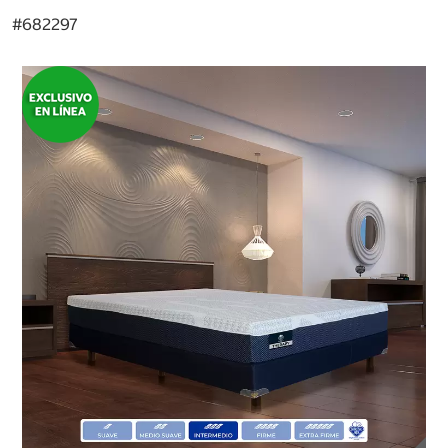
#
682297