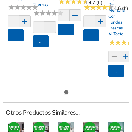
★
★
★
★
★
★
★
★
★
★
4.7 (6)
Therapy
De
★
★
★
★
★
★
★
★
★
★
★
★
★
★
★
★
★
★
★
★
4.6 (11)
Memoria
★
★
★
★
★
★
★
★
★
★
Con
Fundas
Frescas
Agregar
Al Tacto
Agregar
Agregar
Agregar
★
★
★
★
★
★
Agrega
Otros Productos Similares...