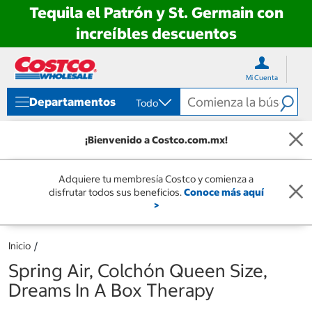
Tequila el Patrón y St. Germain con
increíbles descuentos
Ir
Ir
directo
directo
Mi Cuenta
al
al
contenido
menú
Departamentos
Todo
de
navegación
¡Bienvenido a Costco.com.mx!
Adquiere tu membresía Costco y comienza a
disfrutar todos sus beneficios.
Conoce más aquí
>
Inicio
Spring Air, Colchón Queen Size,
Dreams In A Box Therapy