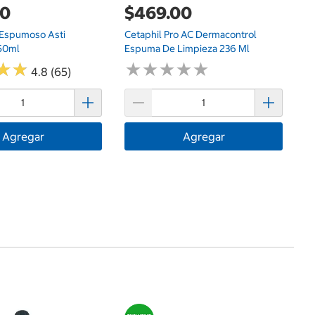
00
$469.00
 Espumoso Asti
Cetaphil Pro AC Dermacontrol
50ml
Espuma De Limpieza 236 Ml
★
★
★
★
★
★
★
★
★
★
★
★
★
★
4.8 (65)
Agregar
Agregar