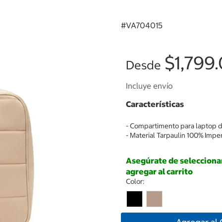
#
VA704015
$1,799
Desde
Incluye envío
Características
- Compartimento para laptop d
- Material Tarpaulin 100% Imp
Asegúrate de seleccionar 
agregar al carrito
Color: