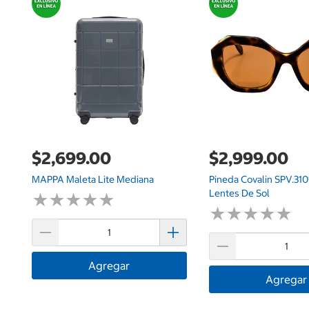
$2,699.00
$2,999.00
MAPPA Maleta Lite Mediana
Pineda Covalin SPV.31
Lentes De Sol
★
★
★
★
★
★
★
★
★
★
★
★
★
★
★
★
★
★
★
★
Agregar
Agregar