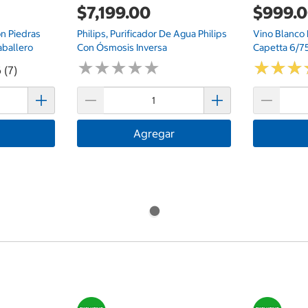
$7,199.00
$999.
on Piedras
Philips, Purificador De Agua Philips
Vino Blanco
aballero
Con Ósmosis Inversa
Capetta 6/7
★
★
★
★
★
★
★
★
★
★
★
★
★
★
★
★
 (7)
Agregar