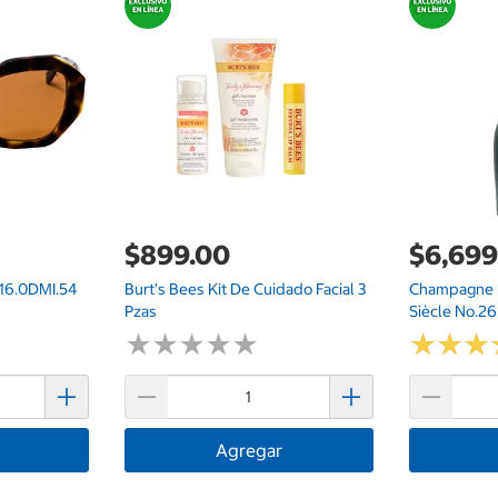
$899.00
$6,699
016.0DMI.54
Burt's Bees Kit De Cuidado Facial 3
Champagne L
Pzas
Siècle No.2
★
★
★
★
★
★
★
★
★
★
★
★
★
★
★
★
Agregar