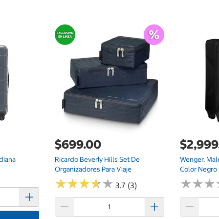
$699.00
$2,999
diana
Ricardo Beverly Hills Set De
Wenger, Mal
Organizadores Para Viaje
Color Negro
★
★
★
★
★
★
★
★
★
★
★
★
★
★
★
★
3.7 (3)