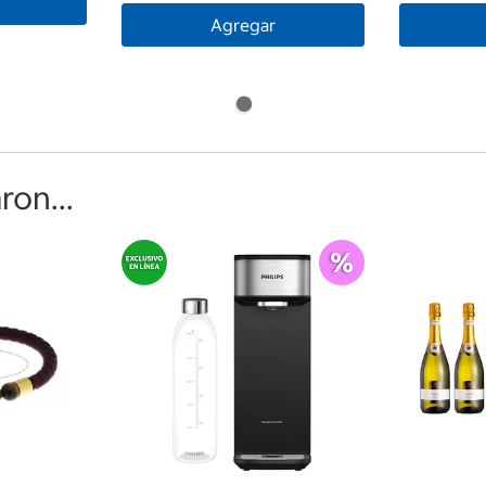
Agregar
on...