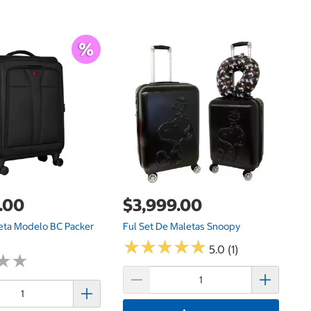
$
Ki
Ac
.00
$3,999.00
eta Modelo BC Packer
Ful Set De Maletas Snoopy
★
★
★
★
★
★
★
★
★
★
5.0 (1)
★
★
★
★