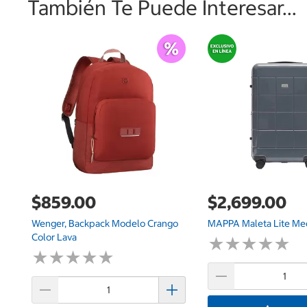
También Te Puede Interesar...
$859.00
$2,699.00
Wenger, Backpack Modelo Crango
MAPPA Maleta Lite Me
Color Lava
★
★
★
★
★
★
★
★
★
★
★
★
★
★
★
★
★
★
★
★