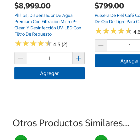
$8,999.00
$799.00
Philips, Dispensador De Agua
Pulsera De Piel Café C
Premium Con Filtración Micro P-
De Ojo De Tigre Para C
Clean Y Desinfección UV-LED Con
★
★
★
★
★
★
★
★
★
★
4.6
Filtro De Repuesto
★
★
★
★
★
★
★
★
★
★
4.5 (2)
Agregar
Agregar
Otros Productos Similares...