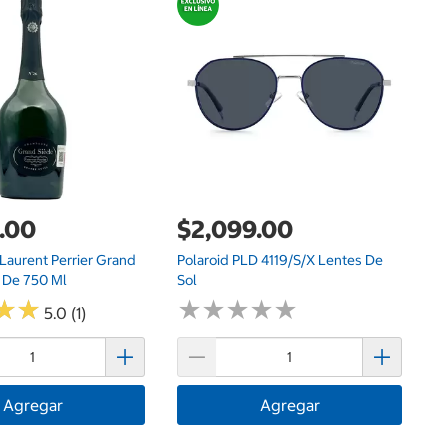
$
LG
S
.00
$2,099.00
aurent Perrier Grand
Polaroid PLD 4119/S/X Lentes De
6 De 750 Ml
Sol
★
★
★
★
★
★
★
★
★
★
★
★
★
★
5.0 (1)
Agregar
Agregar