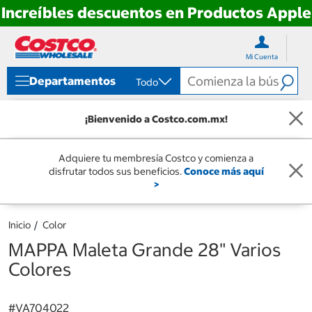
Increíbles descuentos en Productos Apple
Ir
Ir
directo
directo
Mi Cuenta
al
al
contenido
menú
Departamentos
Todo
de
navegación
¡Bienvenido a Costco.com.mx!
Adquiere tu membresía Costco y comienza a
disfrutar todos sus beneficios.
Conoce más aquí
>
Inicio
Color
MAPPA Maleta Grande 28" Varios
Colores
#
VA704022