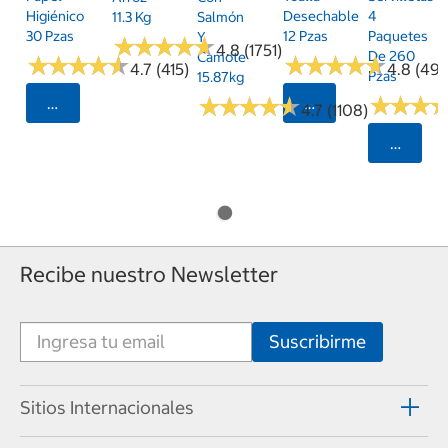
Higiénico
Desechable
4
11.3 Kg
Salmón
30 Pzas
12 Pzas
Paquetes
Y
★
★
★
★
★
★
★
★
★
★
4.8 (1751)
De 260
Camote
★
★
★
★
★
★
★
★
★
★
★
★
★
★
★
★
★
★
★
★
4.7 (415)
4.8 (497
Pzas
15.87kg
★
★
★
★
★
★
★
★
★
★
★
★
★
★
★
★
Seleccionar Código Postal
Seleccionar Código
4.7 (1108)
Selecci
Recibe nuestro Newsletter
Sitios Internacionales