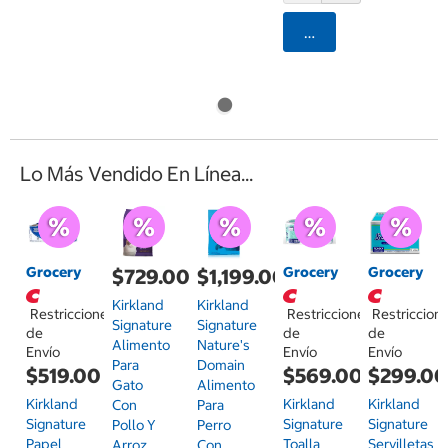
Agregar
Lo Más Vendido En Línea...
Grocery
Grocery
Grocery
$729.00
$1,199.00
Kirkland
Kirkland
Restricciones
Restricciones
Restriccion
Signature
Signature
de
de
de
Alimento
Nature's
Envío
Envío
Envío
Para
Domain
$519.00
$569.00
$299.0
Gato
Alimento
Kirkland
Kirkland
Kirkland
Con
Para
Signature
Signature
Signature
Pollo Y
Perro
Papel
Toalla
Servilletas
Arroz
Con