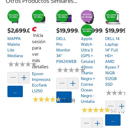
Otros Productos Similares...
$2,699.00
$19,999.00
$18,999.00
$19,999
Inicia
MAPPA
DELL
Apple
DELL 14
sesión
Maleta
Pro
Watch
Laptop
para
Lite
Monitor
Ultra 3
14" Full
ver
Mediana
34"
(GPS +
HD+
más
P3424WEB
Celular)
AMD
★
★
★
★
★
★
★
★
★
★
detalles
49mm
Ryzen 7
★
★
★
★
★
★
★
★
★
★
Titanio
16GB
Epson
Negro +
512GB
Impresora
Correa
SSD
EcoTank
Ocean
L1250
Agregar
★
★
★
★
★
★
Negro -
Agregar
★
★
★
★
★
★
★
★
★
★
4.6 (9)
Unitalla
★
★
★
★
★
★
★
★
★
★
5.0 (4)
Agrega