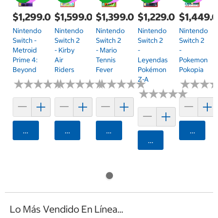
$1,299.00
$1,599.00
$1,399.00
$1,229.00
$1,449.
Nintendo
Nintendo
Nintendo
Nintendo
Nintendo
Switch -
Switch 2
Switch 2
Switch 2
Switch 2
Metroid
- Kirby
- Mario
-
-
Prime 4:
Air
Tennis
Leyendas
Pokemon
Beyond
Riders
Fever
Pokémon
Pokopia
Z-A
★
★
★
★
★
★
★
★
★
★
★
★
★
★
★
★
★
★
★
★
★
★
★
★
★
★
★
★
★
★
★
★
★
★
★
★
★
★
★
★
★
★
★
★
★
★
Agregar
Agregar
Agregar
Agrega
Agregar
Lo Más Vendido En Línea...