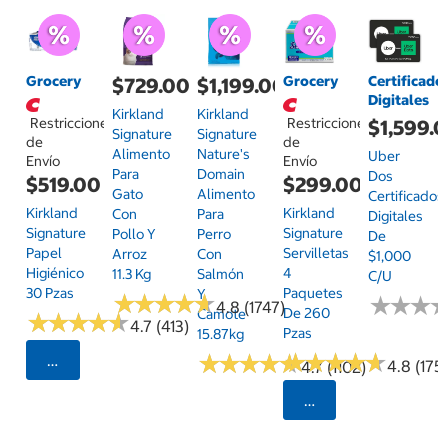
Grocery
Grocery
Certificado
$729.00
$1,199.00
Digitales
Kirkland
Kirkland
Restricciones
Restricciones
$1,599.
Signature
Signature
de
de
Alimento
Nature's
Uber
Envío
Envío
Para
Domain
Dos
$519.00
$299.00
Gato
Alimento
Certificados
Kirkland
Kirkland
Con
Para
Digitales
Signature
Signature
Pollo Y
Perro
De
Papel
Servilletas
Arroz
Con
$1,000
Higiénico
4
11.3 Kg
Salmón
C/u
30 Pzas
Paquetes
Y
★
★
★
★
★
★
★
★
★
★
★
★
★
★
★
★
4.8 (1747)
De 260
Camote
★
★
★
★
★
★
★
★
★
★
4.7 (413)
Pzas
15.87kg
★
★
★
★
★
★
★
★
★
★
★
★
★
★
★
★
★
★
★
★
Seleccionar Código Postal
4.8 (175)
4.7 (1102)
Seleccionar Código