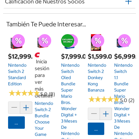
Calificación de Nuestros Socios
También Te Puede Interesar...
$12,999.00
$7,999.00
$1,599.00
$6,999.
Inicia
Nintendo
Nintendo
Nintendo
Nintendo
sesión
Switch 2
Switch
Switch 2
Switch
para
Standard
Oled
Donkey
1.1
ver
Edition
Bundle
Kong
Bundle
más
Super
Bananza
Super
★
★
★
★
★
★
★
★
★
★
5.0 (8)
detalles
Mario
Mario
★
★
★
★
★
★
★
★
★
★
5.0 (2)
Bros.
Bros.
Nintendo
Wonder
Wonder
Switch 2
Digital +
Digital +
Bundle
3 Meses
3 Meses
Choose
Agregar
De
De
Your
Agregar
Nintendo
Nintendo
Game