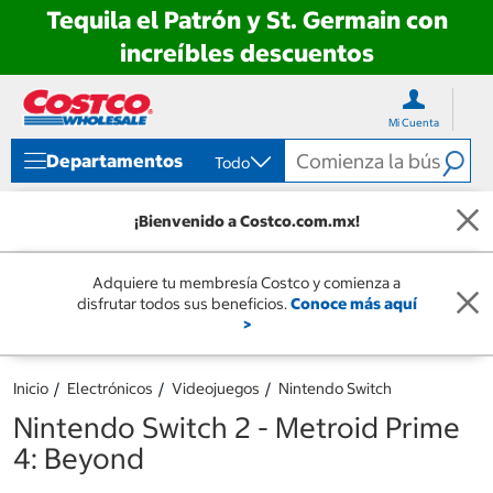
Tequila el Patrón y St. Germain con
increíbles descuentos
Ir
Ir
directo
directo
Mi Cuenta
al
al
contenido
menú
Departamentos
Todo
de
navegación
¡Bienvenido a Costco.com.mx!
Adquiere tu membresía Costco y comienza a
disfrutar todos sus beneficios.
Conoce más aquí
>
Inicio
Electrónicos
Videojuegos
Nintendo Switch
Nintendo Switch 2 - Metroid Prime
4: Beyond