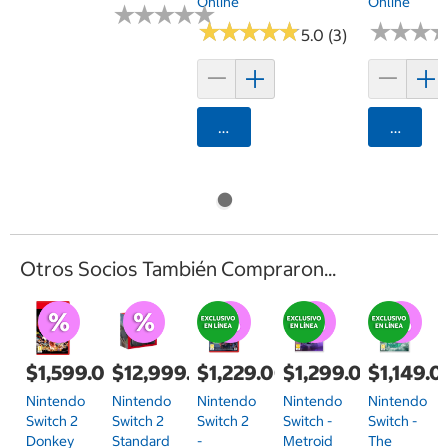
Online
Online
★
★
★
★
★
★
★
★
★
★
★
★
★
★
★
★
★
★
★
★
★
★
★
★
★
★
5.0 (3)
Agregar
Agrega
Otros Socios También Compraron...
$1,599.00
$12,999.00
$1,229.00
$1,299.00
$1,149.0
Nintendo
Nintendo
Nintendo
Nintendo
Nintendo
Switch 2
Switch 2
Switch 2
Switch -
Switch -
Donkey
Standard
-
Metroid
The