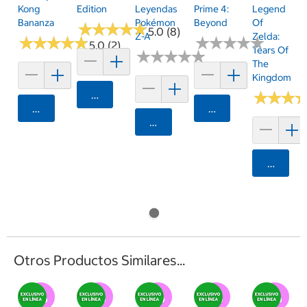
Kong
Edition
Leyendas
Prime 4:
Legend
Bananza
Pokémon
Beyond
Of
★
★
★
★
★
★
★
★
★
★
5.0 (8)
Z-A
Zelda:
★
★
★
★
★
★
★
★
★
★
★
★
★
★
★
★
★
★
★
★
5.0 (2)
Tears Of
★
★
★
★
★
★
★
★
★
★
The
Kingdom
Agregar
★
★
★
★
★
★
Agregar
Agregar
Agregar
Agrega
Otros Productos Similares...