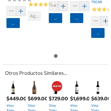
750 Ml
★
★
★
★
★
★
★
★
★
★
4.5 (2)
★
★
★
★
★
★
Agotado
Agregar
Agregar
Agregar
Agrega
Otros Productos Similares...
$699.00
$449.00
$729.00
$1,699.00
$639.0
Vino
Vino
Vino
Vino
Vino
Tinto
Tinto
Tinto
Tinto
Tinto