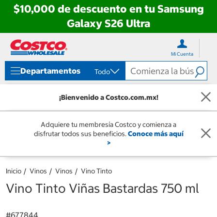
$10,000 de descuento en tu Samsung
Galaxy S26 Ultra
Ir
Ir
directo
directo
Mi Cuenta
al
al
contenido
menú
Departamentos
Todo
de
navegación
¡Bienvenido a Costco.com.mx!
Adquiere tu membresía Costco y comienza a
disfrutar todos sus beneficios.
Conoce más aquí
>
Inicio
Vinos
Vinos
Vino Tinto
Vino Tinto Viñas Bastardas 750 ml
#
677844