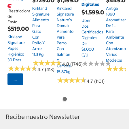
$729.00
$1,199.00
$449.0
Digitales
Kirkland
Kirkland
Antiga
Restricciones
$1,599.00
Signature
Signature
1860
de
Alimento
Nature's
Aromatizant
Uber
Envío
Para
Domain
De 1L
Dos
$519.00
Gato
Alimento
Para
Certificados
Kirkland
Con
Para
Ambiente
Digitales
Signature
Pollo Y
Perro
Con
De
Papel
Arroz
Con
Atomizador,
$1,000
Higiénico
11.3 Kg
Salmón
Varios
C/u
30 Pzas
Y
Modelos
★
★
★
★
★
★
★
★
★
★
★
★
★
★
★
★
★
★
★
★
4.8 (1746)
Camote
★
★
★
★
★
★
★
★
★
★
★
★
★
★
★
★
4.7 (413)
15.87kg
★
★
★
★
★
★
★
★
★
★
Seleccionar Código Postal
4.7 (1101)
Recibe nuestro Newsletter