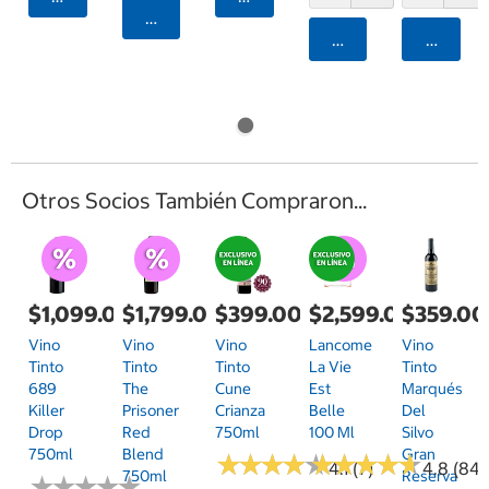
Agregar
Agregar
Agrega
Otros Socios También Compraron...
$1,099.00
$1,799.00
$399.00
$2,599.00
$359.00
Vino
Vino
Vino
Lancome
Vino
Tinto
Tinto
Tinto
La Vie
Tinto
689
The
Cune
Est
Marqués
Killer
Prisoner
Crianza
Belle
Del
Drop
Red
750ml
100 Ml
Silvo
750ml
Blend
Gran
★
★
★
★
★
★
★
★
★
★
★
★
★
★
★
★
★
★
★
★
4.1 (7)
4.8 (84)
750ml
Reserva
★
★
★
★
★
★
★
★
★
★