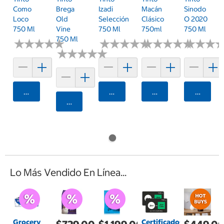
Brega
Como
Izadi
Macán
Sinodo
Old
Loco
Selección
Clásico
O 2020
Vine
750 Ml
750 Ml
750ml
750 Ml
750 Ml
★
★
★
★
★
★
★
★
★
★
★
★
★
★
★
★
★
★
★
★
★
★
★
★
★
★
★
★
★
★
★
★
★
★
★
★
★
★
★
★
★
★
★
★
★
★
Agregar
Agregar
Agregar
Agrega
Agregar
Lo Más Vendido En Línea...
Grocery
Certificados