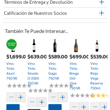
Términos de Entrega y Devolución
Calificación de Nuestros Socios
También Te Puede Interesar...
$699.00
$1,699.00
$639.00
$589.00
$539.00
Vino
Vino
Vino
Vino
Vino
Tinto
Tinto
Tinto
Tinto
Tinto
Brega
Aiurri
Sinodo
Gago
Rioja
Old
750 Ml
O 2020
750 Ml
Vega
Vine
750 Ml
Reserva
★
★
★
★
★
★
★
★
★
★
★
★
★
★
★
★
★
★
★
★
750 Ml
750ml
★
★
★
★
★
★
★
★
★
★
★
★
★
★
★
★
★
★
★
★
★
★
★
★
★
★
Agregar
Agregar