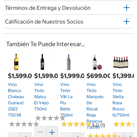
Términos de Entrega y Devolución
Calificación de Nuestros Socios
También Te Puede Interesar...
$1,599.00
$1,599.00
$1,999.00
$699.00
$1,399.
Vino
Vino
Vino
Vino
Vino
Blanco
Tinto
Tinto
Tinto
Tinto
Chateau
Matsu
VIK La
Marqués
Stella
Guiraud
El Viejo
Piu
De
Rosa
2022
750ml
Belle
Riscal
Rosso
750 Ml
750ml
Rioja
6/750ml
★
★
★
★
★
★
★
★
★
★
Reserva
★
★
★
★
★
★
★
★
★
★
★
★
★
★
★
★
★
★
★
★
★
★
★
★
★
★
5.0 (1)
750 Ml
★
★
★
★
★
★
★
★
★
★