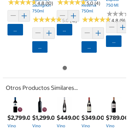
★
★
★
★
★
★
★
★
★
★
★
★
★
★
★
★
★
★
★
★
4.8 (10)
5.0 (4)
Sauvignon
Reserva
750 Ml
750ml
750ml
★
★
★
★
★
★
★
★
★
★
★
★
★
★
★
★
★
★
★
★
★
★
★
★
★
★
5.0 (12)
4.8 (9)
Agregar
Agregar
Agrega
Agregar
Agregar
Otros Productos Similares...
$2,799.00
$1,299.00
$449.00
$349.00
$789.00
Vino
Vino
Vino
Vino
Vino