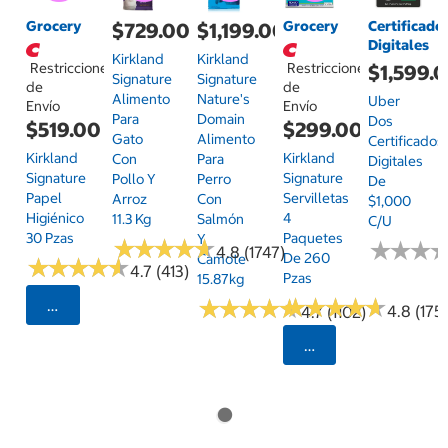
Grocery
Grocery
Certificado
$729.00
$1,199.00
Digitales
Kirkland
Kirkland
Restricciones
Restricciones
$1,599.
Signature
Signature
de
de
Alimento
Nature's
Uber
Envío
Envío
Para
Domain
Dos
$519.00
$299.00
Gato
Alimento
Certificados
Kirkland
Kirkland
Con
Para
Digitales
Signature
Signature
Pollo Y
Perro
De
Papel
Servilletas
Arroz
Con
$1,000
Higiénico
4
11.3 Kg
Salmón
C/u
30 Pzas
Paquetes
Y
★
★
★
★
★
★
★
★
★
★
★
★
★
★
★
★
4.8 (1747)
De 260
Camote
★
★
★
★
★
★
★
★
★
★
4.7 (413)
Pzas
15.87kg
★
★
★
★
★
★
★
★
★
★
★
★
★
★
★
★
★
★
★
★
Seleccionar Código Postal
4.8 (175)
4.7 (1102)
Seleccionar Código