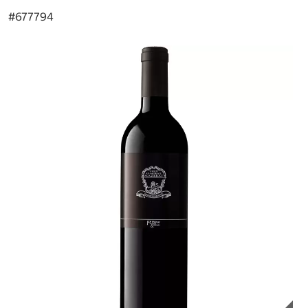
#
677794