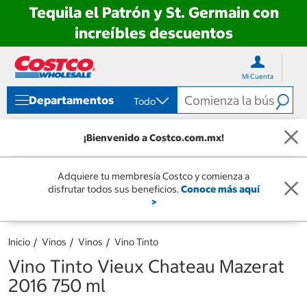
Tequila el Patrón y St. Germain con
increíbles descuentos
Ir
Ir
directo
directo
Mi Cuenta
al
al
contenido
menú
Departamentos
Todo
de
navegación
¡Bienvenido a Costco.com.mx!
Adquiere tu membresía Costco y comienza a
disfrutar todos sus beneficios.
Conoce más aquí
>
Inicio
Vinos
Vinos
Vino Tinto
Vino Tinto Vieux Chateau Mazerat
2016 750 ml