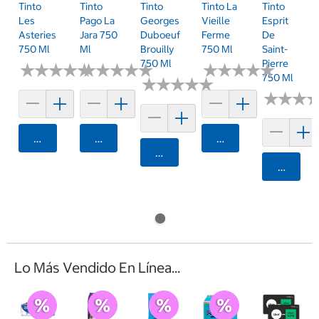
Tinto
Tinto
Tinto
Tinto La
Tinto
Les
Pago La
Georges
Vieille
Esprit
Asteries
Jara 750
Duboeuf
Ferme
De
750 Ml
Ml
Brouilly
750 Ml
Saint-
750 Ml
Pierre
★
★
★
★
★
★
★
★
★
★
★
★
★
★
★
★
★
★
★
★
★
★
★
★
★
★
★
★
★
★
750 Ml
★
★
★
★
★
★
★
★
★
★
★
★
★
★
★
★
Agregar
Agregar
Agregar
Agregar
Agrega
Lo Más Vendido En Línea...